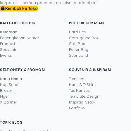
telah meninggalkan ruangan, secarik kertas kecil yang
korporat — semua panduan praktisnya ada di sini.
Anda tinggalkan terus bekerja untuk Anda,
Kembali ke Toko
mengingatkan klien tentang siapa Anda dan mengapa
mereka harus bekerja sama dengan Anda.
KATEGORI PRODUK
PRODUK KEMASAN
Kemasan
Hard Box
Perlengkapan Kantor
Corrugated Box
Promosi
Soft Box
DITULIS OLEH
Souvenir
Paper Bag
Events
Spunbond
Yustian Tenegar
· Cofounder
Yustian Tenegar adalah Founder & CEO
STATIONERY & PROMOSI
SOUVENIR & INSPIRASI
Uprint.id, pakar dengan pengalaman lebih dari
20 tahun yang menguasai tiga disiplin
Kartu Nama
Tumbler
sekaligus: produksi percetakan dan kemasan
Kop Surat
Kaos & T-Shirt
Lihat profil →
Lihat semua penulis
(offset, digital printing, quality control), digital
Brosur
Tas Kanvas
marketing, serta pemrograman dan AI. Ia
Flyer
Template Design
memahami bisnis cetak langsung dari lantai
X-Banner
Inspirasi Cetak
produksi sampai baris kode, dari menghitung
Portfolio
biaya per unit hingga membangun sendiri
sistem AI internal Uprint. Tulisannya membahas
TOPIK BLOG
SHARE POST:
keputusan cetak, dari kartu nama, brosur,
sampai kemasan produk, selalu dengan