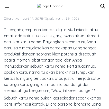
Skip to main content
menu
Diterbitkan Juni 12, 2025
MATERIAL, TEKNIK & FINISHING CETAK
·
Diperbarui Juli 9, 2026
Kartu Nama Keren Yang Bikin Klien
Di tengah gempuran koneksi digital via LinkedIn atau
Tergila-gila
email, ada satu ritual bisnis yang menolak untuk mati:
bertukar kartu nama. Bayangkan skenario ini, Anda
baru saja menyelesaikan percakapan yang sangat
produktif dengan seorang klien potensial di sebuah
acara. Momen jabat tangan tiba, dan Anda
menyodorkan sebuah kartu nama. Pertanyaannya,
apakah kartu nama itu akan berakhir di tumpukan
kertas lain yang terlupakan, atau justru menjadi satu-
satunya kartu yang ia simpan, ia pandangi, dan
membuatnya bergumam, “Wow, ini keren banget”?
Sebuah kartu nama bukan lagi sekadar secarik kertas
berisi informasi kontak. Di era
personal branding
yang