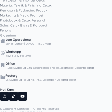
Tren Desain & Inspirasi Cetak
kacamata data dan dampak bisnis nyata.
Material, Teknik & Finishing Cetak
Kemasan & Packaging Produk
Marketing & Media Promosi
Photobook & Cetak Personal
Popular
Solusi Cetak Bisnis & Korporat
Penulis
Glosarium
Jam Operasional
Senin–Jumat | 09.00 – 18.00 WIB
WhatsApp
+62 812 12345 290
Office
Ruko Swadaya City Square Blok 1 no. 10, Jelambar, Jakarta Barat
Factory
Jl. Swadaya Raya no. 1762, Jelambar, Jakarta Barat
Ikuti Kami
© Copyright Uprint.id — All Rights Reserved