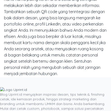
melakukan lebih dari sekadar memberikan informasi.
Tambahkan sebuah
QR code
yang terintegrasi dengan
baik dalam desain, yang bisa langsung mengarah ke
portofolio online, profil LinkedIn, atau video perkenalan
singkat Anda. Ini menunjukkan bahwa Anda modern dan
efisien. Anda juga bisa berpikir di luar kotak, misalnya
membuat kartu nama dengan skala penggaris kecil jika
Anda seorang arsitek, atau menyisakan ruang kosong
di bagian belakang untuk menulis catatan personal
singkat setelah bertemu dengan klien. Sentuhan
personal inilah yang mengubah sebuah alat jaringan
menjadi jembatan hubungan.
Pada akhirnya, merancang kartu nama yang bikin klien
tergila-gila bukanlah tentang menghamburkan uang
untuk fitur yang tidak perlu. Ini adalah sebuah investasi
Blog Uprint.id menyajikan inspirasi desain, tips teknik & finishing
cetak, ide kemasan produk, hingga strategi marketing dan
strategis pada kesan pertama Anda. Ini adalah tentang
branding untuk membantu UMKM dan bisnis Anda berkembang.
memastikan bahwa setelah pertemuan usai dan Anda
Mulai dari cetak custom, photobook, sampai solusi percetakan