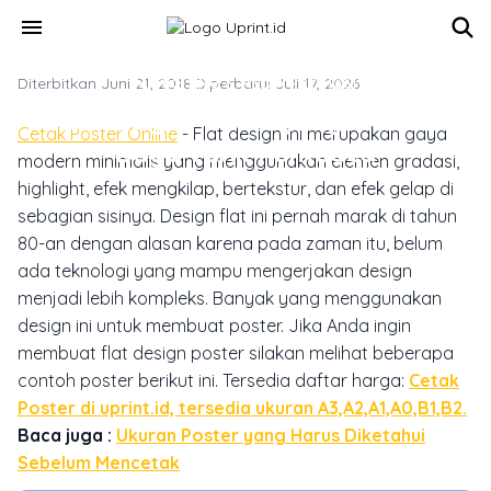
Skip to main content
menu
Diterbitkan Juni 21, 2018
MARKETING & MEDIA PROMOSI
·
Diperbarui Juli 17, 2026
Flat Design Poster yang Mencuri
Cetak Poster Online
- Flat design ini merupakan gaya
Daya Tarik Pembaca
modern minimalis yang menggunakan elemen gradasi,
highlight, efek mengkilap, bertekstur, dan efek gelap di
sebagian sisinya. Design flat ini pernah marak di tahun
80-an dengan alasan karena pada zaman itu, belum
ada teknologi yang mampu mengerjakan design
menjadi lebih kompleks. Banyak yang menggunakan
design ini untuk membuat poster. Jika Anda ingin
membuat flat design poster silakan melihat beberapa
contoh poster berikut ini.
Tersedia daftar harga:
Cetak
Poster di uprint.id, tersedia ukuran A3,A2,A1,A0,B1,B2.
Baca juga :
Ukuran Poster yang Harus Diketahui
Sebelum Mencetak