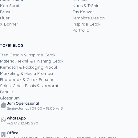
sekaligus: produksi percetakan dan kemasan
Kop Surat
Kaos & T-Shirt
Lihat profil →
Lihat semua penulis
(offset, digital printing, quality control), digital
Brosur
Tas Kanvas
marketing, serta pemrograman dan AI. Ia
Flyer
Template Design
memahami bisnis cetak langsung dari lantai
X-Banner
Inspirasi Cetak
produksi sampai baris kode, dari menghitung
Portfolio
biaya per unit hingga membangun sendiri
sistem AI internal Uprint. Tulisannya membahas
TOPIK BLOG
SHARE POST:
keputusan cetak, dari kartu nama, brosur,
sampai kemasan produk, selalu dengan
Tren Desain & Inspirasi Cetak
kacamata data dan dampak bisnis nyata.
Material, Teknik & Finishing Cetak
Kemasan & Packaging Produk
Marketing & Media Promosi
Photobook & Cetak Personal
Popular
Solusi Cetak Bisnis & Korporat
Penulis
Glosarium
Jam Operasional
Senin–Jumat | 09.00 – 18.00 WIB
WhatsApp
+62 812 12345 290
Office
Ruko Swadaya City Square Blok 1 no. 10, Jelambar, Jakarta Barat