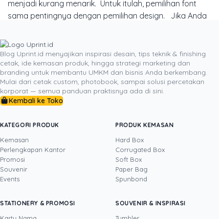
menjadi kurang menarik. Untuk itulah, pemilihan font
sama pentingnya dengan pemilihan design. Jika Anda
ingin
membuat poster
dengan desain yang sesuai,
cobalah untuk mencetaknya di
Uprint.id
. Dengan begitu
Anda akan mendapatkan hasil sesuai ekspetasi. Anda
Blog Uprint.id menyajikan inspirasi desain, tips teknik & finishing
cetak, ide kemasan produk, hingga strategi marketing dan
dapat dengan mudah mengorder pesanan apapun di
branding untuk membantu UMKM dan bisnis Anda berkembang.
Uprint.id
melalui website. Sehingga Anda tidak perlu lagi
Mulai dari cetak custom, photobook, sampai solusi percetakan
keluar rumah atau keluar kantor untuk mencetak
korporat — semua panduan praktisnya ada di sini.
Kembali ke Toko
beragam keperluan. Dari mulai undnagan hingga kartu
nama. Semua sudah dipersiapkan dan dibuat untuk
memudahkan Anda.
KATEGORI PRODUK
PRODUK KEMASAN
Kemasan
Hard Box
Perlengkapan Kantor
Corrugated Box
Promosi
Soft Box
DITULIS OLEH
Souvenir
Paper Bag
Events
Spunbond
Yustian Tenegar
· Cofounder
Yustian Tenegar adalah Founder & CEO
STATIONERY & PROMOSI
SOUVENIR & INSPIRASI
Uprint.id, pakar dengan pengalaman lebih dari
20 tahun yang menguasai tiga disiplin
Kartu Nama
Tumbler