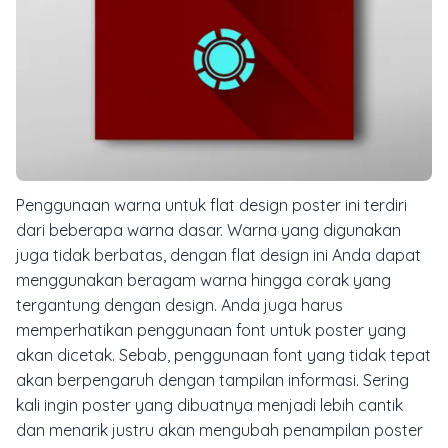
Penggunaan warna untuk flat design poster ini terdiri
dari beberapa warna dasar. Warna yang digunakan
juga tidak berbatas, dengan flat design ini Anda dapat
menggunakan beragam warna hingga corak yang
tergantung dengan design.
Anda juga harus
memperhatikan penggunaan font untuk poster yang
akan dicetak. Sebab, penggunaan font yang tidak tepat
akan berpengaruh dengan tampilan informasi. Sering
kali ingin poster yang dibuatnya menjadi lebih cantik
dan menarik justru akan mengubah penampilan poster