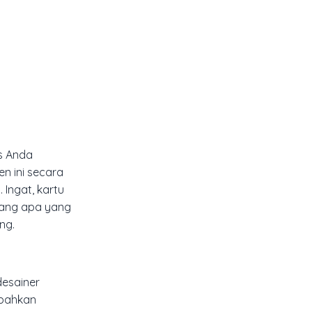
is Anda
n ini secara
Ingat, kartu
tang apa yang
ng.
desainer
 bahkan