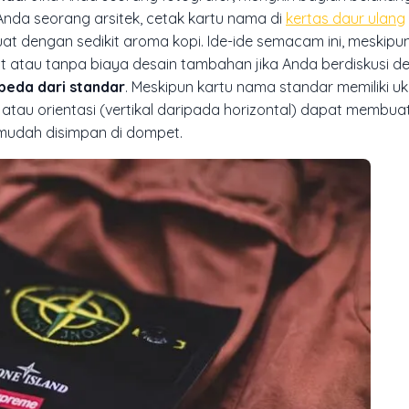
 Anda seorang arsitek, cetak kartu nama di
kertas daur ulang
buat dengan sedikit aroma kopi. Ide-ide semacam ini, meskipu
kit atau tanpa biaya desain tambahan jika Anda berdiskusi 
beda dari standar
. Meskipun kartu nama standar memiliki uk
atau orientasi (vertikal daripada horizontal) dapat membuat
 mudah disimpan di dompet.