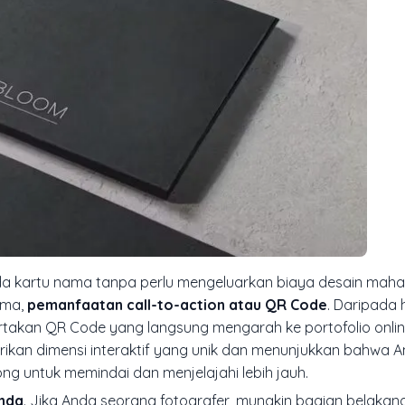
a kartu nama tanpa perlu mengeluarkan biaya desain mahal?
ama,
pemanfaatan
call-to-action
atau QR Code
. Daripada
akan QR Code yang langsung mengarah ke portofolio online
erikan dimensi interaktif yang unik dan menunjukkan bahwa 
 untuk memindai dan menjelajahi lebih jauh.
Anda
. Jika Anda seorang fotografer, mungkin bagian belaka