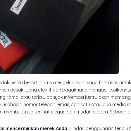
ak selalu berarti harus mengeluarkan biaya fantastis untuk
men desain yang efektif dan bagaimana mengaplikasikanny
ang ramai atau terlalu banyak informasi justru akan membin
rusahaan, nomor telepon, email, dan satu atau dua media so
at membuatnya terlihat elegan dan mudah dibaca. Sebuah d
a dan mencerminkan merek Anda
. Hindari penggunaan terlalu 