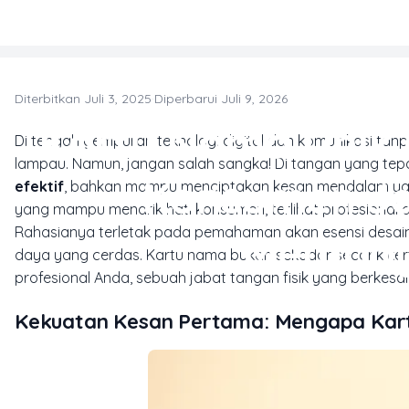
Skip to main content
Diterbitkan Juli 3, 2025
·
Diperbarui Juli 9, 2026
Kartu Nama Unik 
Di tengah gempuran teknologi digital dan komunikasi tan
lampau. Namun, jangan salah sangka! Di tangan yang tep
Konsumen Ja
efektif
, bahkan mampu menciptakan kesan mendalam ya
yang mampu menarik hati konsumen, terlihat profesional
Rahasianya terletak pada pemahaman akan esensi desain
Membay
daya yang cerdas. Kartu nama bukan sekadar secarik kertas
profesional Anda, sebuah jabat tangan fisik yang berkesa
Kekuatan Kesan Pertama: Mengapa Kar