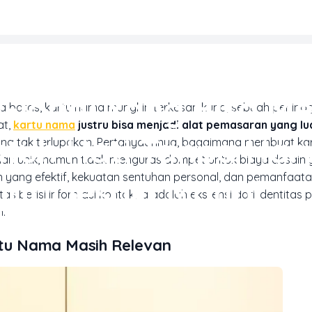
MARKETING & MEDIA PROMOSI
Global Yang Bisa M
pa batas, kartu nama mungkin terkesan kuno, sebuah peningg
at,
kartu nama
justru bisa menjadi alat pemasaran yang lu
tuh Hati Tanpa Har
ng tak terlupakan. Pertanyaannya, bagaimana membuat ka
 dan unik, namun tidak menguras dompet untuk biaya desain
 yang efektif, kekuatan sentuhan personal, dan pemanfaat
ar Desain Mahal
 berisi informasi kontak; ia adalah ekstensi dari identitas 
n.
tu Nama Masih Relevan