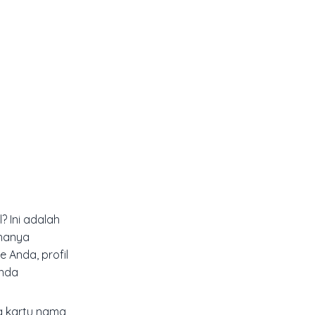
 Ini adalah
 hanya
 Anda, profil
Anda
ng kartu nama