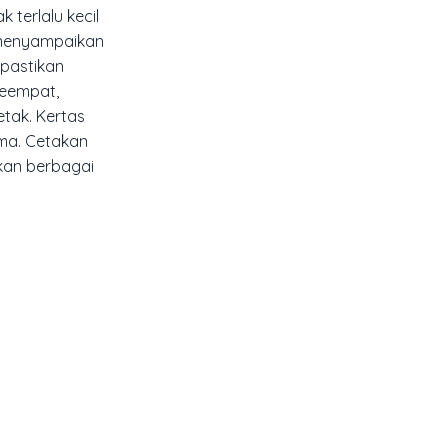
 terlalu kecil
k menyampaikan
 pastikan
Keempat,
tak. Kertas
ama. Cetakan
rkan berbagai