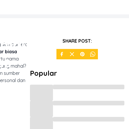
embuat
SHARE POST:
alan dari era
ar biasa
us
rtu nama
 yang mahal?
Popular
an sumber
personal dan