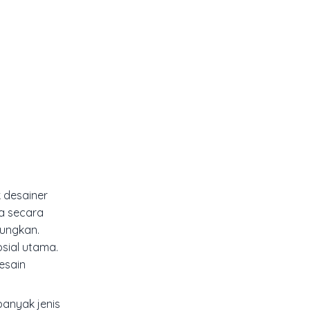
 desainer
a secara
gungkan.
sial utama.
esain
banyak jenis