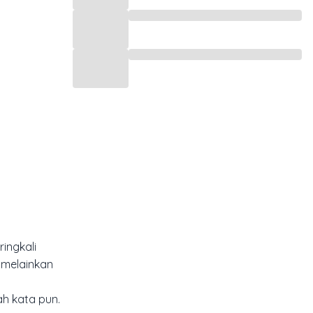
ingkali
, melainkan
g
h kata pun.