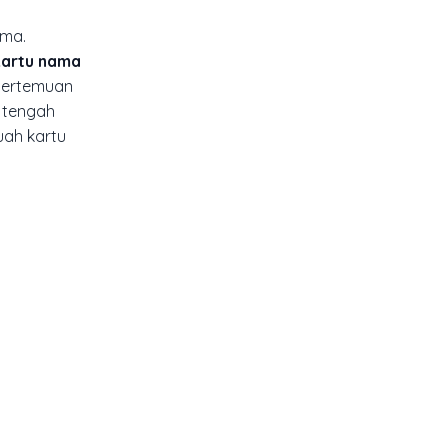
ama.
kartu nama
 pertemuan
i tengah
uah kartu