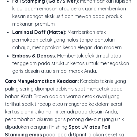
Foil Stamping (Gold/Silver):
Menambahkan lapisan
kilau logam emasan atau perak yang memberikan
kesan sangat eksklusif dan mewah pada produk
makanan premium.
Laminasi Doff (Matte):
Memberikan efek
permukaan cetak yang halus tanpa pantulan
cahaya, menciptakan kesan elegan dan modern.
Emboss & Deboss:
Membentuk efek timbul atau
tenggelam pada struktur kertas untuk menegaskan
garis desain atau simbol merek Anda.
Cara Menyelamatkan Keadaan:
Kendala teknis yang
paling sering dijumpai pebisnis saat mencetak pada
bahan Kraft Brown adalah warna cetak awal yang
terlihat sedikit redup atau menyerap ke dalam serat
kertas alami. Jika hal ini terjadi pada desain Anda,
penambahan akurasi garis potong
die-cut
yang unik
dipadukan dengan finishing
Spot UV atau Foil
Stamping emas
pada logo di Uprint.id akan seketika