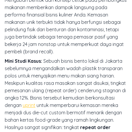
Mengubah bentuk dan konsep cetak pada pembungkus
makanan memberikan dampak langsung pada
performa finansial bisnis kuliner Anda. Kemasan
makanan unik terbukti tidak hanya berfungsi sebagai
pelindung fisik dari benturan dan kontaminasi, tetapi
juga bertindak sebagai tenaga pemasar pasif yang
bekerja 24 jam nonstop untuk memperkuat daya ingat
pembeli (brand recall).
Mini Studi Kasus:
Sebuah bisnis bento lokal di Jakarta
sebelumnya mengandalkan wadah plastik transparan
polos untuk menyajikan menu makan siang harian.
Meskipun kualitas rasa masakan sangat disukai, tingkat
pemesanan ulang (repeat order) cenderung stagnan di
angka 12%. Bisnis tersebut kemudian berkonsultasi
dengan
uprint
untuk memperbarui kemasan mereka
menjadi dus
die-cut custom
bermotif menarik dengan
bahan kertas food-grade yang ramah lingkungan.
Hasilnya sangat signifikan: tingkat
repeat order