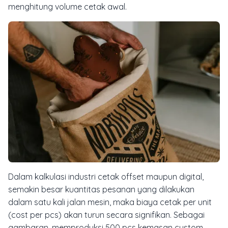
menghitung volume cetak awal.
Dalam kalkulasi industri cetak offset maupun digital,
semakin besar kuantitas pesanan yang dilakukan
dalam satu kali jalan mesin, maka biaya cetak per unit
(cost per pcs) akan turun secara signifikan. Sebagai
gambaran, memproduksi 500 pcs kemasan custom