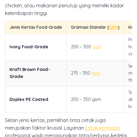
chicken, atau makanan penutup yang memiliki kadar
kelembapan tinggi.
Jenis Kertas Food-Grade
Gramasi Standar (
GSM
)
Kara
Perm
Ivory Food-Grade
250 – 300
gsm
halu
cet
War
Kraft Brown Food-
275 – 350
gsm
mem
Grade
frie
Sisi
Duplex PE Coated
250 – 350 gsm
abu
kok
Selain jenis kertas, pemilihan tinta cetak juga
merupakan faktor krusial. Layanan
cetak kemasan
profesional wajib menggunakan tinta berbasis kedelai