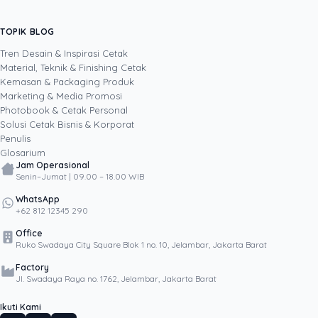
Lewat tulisannya, ia menerjemahkan angka
yang rumit menjadi keputusan sederhana,
TOPIK BLOG
SHARE POST:
membantu pembaca menimbang biaya cetak
brosur, kemasan, atau banner sebagai investasi
Tren Desain & Inspirasi Cetak
yang jelas hitungan untungnya.
Material, Teknik & Finishing Cetak
Kemasan & Packaging Produk
Marketing & Media Promosi
Photobook & Cetak Personal
Popular
Solusi Cetak Bisnis & Korporat
Penulis
Glosarium
Jam Operasional
Senin–Jumat | 09.00 – 18.00 WIB
WhatsApp
+62 812 12345 290
Office
Ruko Swadaya City Square Blok 1 no. 10, Jelambar, Jakarta Barat
Factory
Jl. Swadaya Raya no. 1762, Jelambar, Jakarta Barat
Ikuti Kami