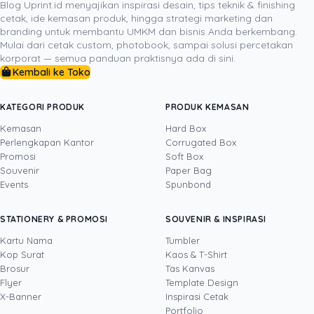
Uprint.id menjamin setiap lembaran cetakan kemasan
Blog Uprint.id menyajikan inspirasi desain, tips teknik & finishing
cetak, ide kemasan produk, hingga strategi marketing dan
Anda memiliki warna yang presisi, lipatan die-cut yang
branding untuk membantu UMKM dan bisnis Anda berkembang.
rapi, dan kekuatan struktur yang optimal. Hubungi tim
Mulai dari cetak custom, photobook, sampai solusi percetakan
spesialis Uprint.id sekarang juga untuk berkonsultasi
korporat — semua panduan praktisnya ada di sini.
mengenai spesifikasi, sampel bahan, dan penawaran
Kembali ke Toko
harga cetak kemasan paling efisien untuk bisnis kuliner
Anda!
KATEGORI PRODUK
PRODUK KEMASAN
Kemasan
Hard Box
Perlengkapan Kantor
Corrugated Box
Promosi
Soft Box
DITULIS OLEH
Souvenir
Paper Bag
Events
Spunbond
Devito
· CFO
Devito adalah CFO sekaligus COO Uprint.id
STATIONERY & PROMOSI
SOUVENIR & INSPIRASI
dengan pengalaman lebih dari 15 tahun di
bidang keuangan dan operasional bisnis. Ia
Kartu Nama
Tumbler
menjaga dua sisi perusahaan sekaligus:
Kop Surat
Kaos & T-Shirt
Lihat profil →
Lihat semua penulis
kesehatan finansial (arus kas, margin, strategi
Brosur
Tas Kanvas
harga) dan kelancaran operasional produksi di
Flyer
Template Design
industri percetakan serta kemasan B2B, dari
X-Banner
Inspirasi Cetak
kontrol kualitas hingga manajemen vendor.
Portfolio