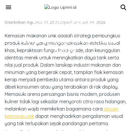
Skip to main content
menu
Diterbitkan Agustus 27, 2023
KEMASAN & PACKAGING PRODUK
·
Diperbarui Juli 24, 2026
Kemasan Makanan Unik: Panduan
Kemasan makanan unik adalah strategi pembungkus
Cetak & Strategi Visual Produk
produk kuliner yang mengombinasikan estetika visual
Kuliner
khas, kepraktisan fungsi food-grade, dan keunggulan
identitas merek untuk meningkatkan daya tarik serta
nilai jual produk. Dalam lanskap industri makanan dan
minuman yang bergerak cepat, tampilan fisik kemasan
kerap menjadi pembeda utama antara produk yang
dibeli konsumen atau yang terabaikan di rak display.
Memasuki arena persaingan bisnis modern, produsen
kuliner tidak lagi sekadar menyoroti citra rasa hidangan,
melainkan wajib memikirkan bagaimana cara
desain
kemasan unik
dapat menghadirkan pengalaman visual
yang tak terlupakan sejak pandangan pertama.