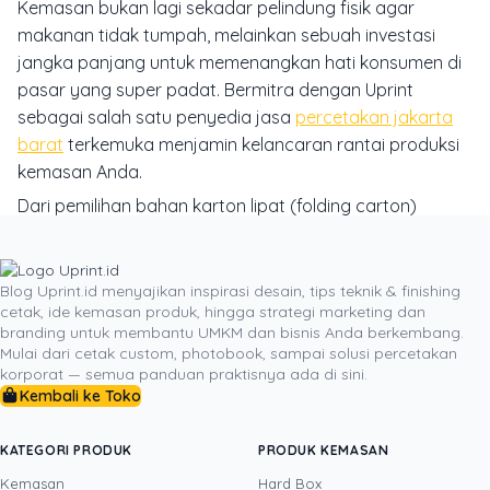
Kemasan bukan lagi sekadar pelindung fisik agar
makanan tidak tumpah, melainkan sebuah investasi
jangka panjang untuk memenangkan hati konsumen di
pasar yang super padat. Bermitra dengan Uprint
sebagai salah satu penyedia jasa
percetakan jakarta
barat
terkemuka menjamin kelancaran rantai produksi
kemasan Anda.
Dari pemilihan bahan karton lipat (folding carton)
berkualitas tinggi hingga proses finishing yang memikat
mata, tim spesialis pracetak di Uprint siap memandu
Anda dari nol hingga produk Anda siap meluncur ke
Blog Uprint.id menyajikan inspirasi desain, tips teknik & finishing
cetak, ide kemasan produk, hingga strategi marketing dan
pasar dengan rasa percaya diri penuh. Jangan tunda
branding untuk membantu UMKM dan bisnis Anda berkembang.
lagi kesuksesan brand Anda; mulailah lakukan konsultasi
Mulai dari cetak custom, photobook, sampai solusi percetakan
spesifikasi bahan dan lakukan
order kemasan
korporat — semua panduan praktisnya ada di sini.
Kembali ke Toko
makanan branded
impian Anda hari ini untuk
mentransformasikan produk kuliner Anda menjadi
bintang utama di rak pajangan!
KATEGORI PRODUK
PRODUK KEMASAN
Kemasan
Hard Box