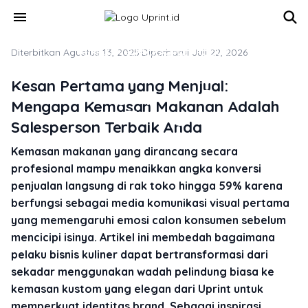
Skip to main content
menu
Diterbitkan Agustus 13, 2025
KEMASAN & PACKAGING PRODUK
·
Diperbarui Juli 22, 2026
Order Kemasan Makanan Branded:
Kesan Pertama yang Menjual:
Panduan Lengkap Bikin Produk Jadi
Mengapa Kemasan Makanan Adalah
Bintang
Salesperson Terbaik Anda
Kemasan makanan yang dirancang secara
profesional mampu menaikkan angka konversi
penjualan langsung di rak toko hingga 59% karena
berfungsi sebagai media komunikasi visual pertama
yang memengaruhi emosi calon konsumen sebelum
mencicipi isinya. Artikel ini membedah bagaimana
pelaku bisnis kuliner dapat bertransformasi dari
sekadar menggunakan wadah pelindung biasa ke
kemasan kustom yang elegan dari Uprint untuk
memperkuat identitas brand. Sebagai inspirasi