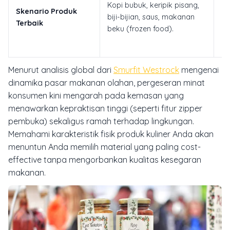
Kopi bubuk, keripik pisang,
Skenario Produk
ma
biji-bijian, saus, makanan
Terbaik
ka
beku (frozen food).
pr
pr
Menurut analisis global dari
Smurfit Westrock
mengenai
dinamika pasar makanan olahan, pergeseran minat
konsumen kini mengarah pada kemasan yang
menawarkan kepraktisan tinggi (seperti fitur
zipper
pembuka) sekaligus ramah terhadap lingkungan.
Memahami karakteristik fisik produk kuliner Anda akan
menuntun Anda memilih material yang paling cost-
effective tanpa mengorbankan kualitas kesegaran
makanan.