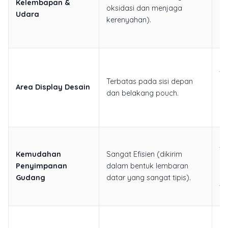
Kelembapan &
ke
oksidasi dan menjaga
Udara
da
kerenyahan).
un
ud
Sa
si
Terbatas pada sisi depan
ya
Area Display Desain
dan belakang pouch.
di
ba
da
Ef
fl
Kemudahan
Sangat Efisien (dikirim
me
Penyimpanan
dalam bentuk lembaran
pr
Gudang
datar yang sangat tipis).
se
di
Ku
(c