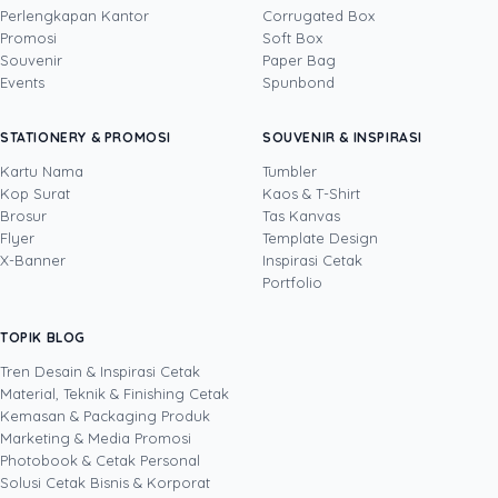
Perlengkapan Kantor
Corrugated Box
Promosi
Soft Box
DITULIS OLEH
Souvenir
Paper Bag
Events
Spunbond
Yustian Tenegar
· Cofounder
Yustian Tenegar adalah Founder & CEO
STATIONERY & PROMOSI
SOUVENIR & INSPIRASI
Uprint.id, pakar dengan pengalaman lebih dari
20 tahun yang menguasai tiga disiplin
Kartu Nama
Tumbler
sekaligus: produksi percetakan dan kemasan
Kop Surat
Kaos & T-Shirt
Lihat profil →
Lihat semua penulis
(offset, digital printing, quality control), digital
Brosur
Tas Kanvas
marketing, serta pemrograman dan AI. Ia
Flyer
Template Design
memahami bisnis cetak langsung dari lantai
X-Banner
Inspirasi Cetak
produksi sampai baris kode, dari menghitung
Portfolio
biaya per unit hingga membangun sendiri
sistem AI internal Uprint. Tulisannya membahas
TOPIK BLOG
SHARE POST:
keputusan cetak, dari kartu nama, brosur,
sampai kemasan produk, selalu dengan
Tren Desain & Inspirasi Cetak
kacamata data dan dampak bisnis nyata.
Material, Teknik & Finishing Cetak
Kemasan & Packaging Produk
Marketing & Media Promosi
Photobook & Cetak Personal
Popular
Solusi Cetak Bisnis & Korporat