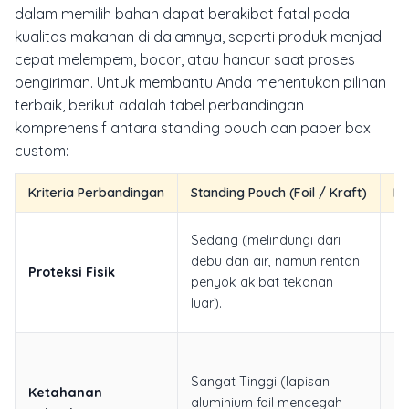
dalam memilih bahan dapat berakibat fatal pada
kualitas makanan di dalamnya, seperti produk menjadi
cepat melempem, bocor, atau hancur saat proses
pengiriman. Untuk membantu Anda menentukan pilihan
terbaik, berikut adalah tabel perbandingan
komprehensif antara standing pouch dan paper box
custom:
Kriteria Perbandingan
Standing Pouch (Foil / Kraft)
Pa
Ti
Sedang (melindungi dari
ke
debu dan air, namun rentan
Proteksi Fisik
me
penyok akibat tekanan
ra
luar).
be
Re
Se
Sangat Tinggi (lapisan
Ketahanan
(m
aluminium foil mencegah