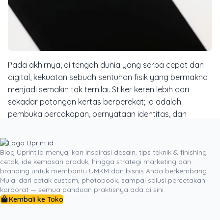
Pada akhirnya, di tengah dunia yang serba cepat dan
digital, kekuatan sebuah sentuhan fisik yang bermakna
menjadi semakin tak ternilai. Stiker keren lebih dari
sekadar potongan kertas berperekat; ia adalah
pembuka percakapan, pernyataan identitas, dan
jembatan antara brand Anda dengan dunia pelanggan.
Ia adalah bukti bahwa pemasaran yang cerdas tidak
selalu tentang siapa yang memiliki anggaran terbesar,
Blog Uprint.id menyajikan inspirasi desain, tips teknik & finishing
cetak, ide kemasan produk, hingga strategi marketing dan
tetapi siapa yang memiliki ide paling kreatif untuk
branding untuk membantu UMKM dan bisnis Anda berkembang.
menciptakan koneksi yang tulus. Jadi, mulailah
Mulai dari cetak custom, photobook, sampai solusi percetakan
merancang pasukan pemasaran mini Anda sendiri dan
korporat — semua panduan praktisnya ada di sini.
saksikan bagaimana stiker-stiker tersebut membawa
Kembali ke Toko
cerita brand Anda ke tempat-tempat baru yang