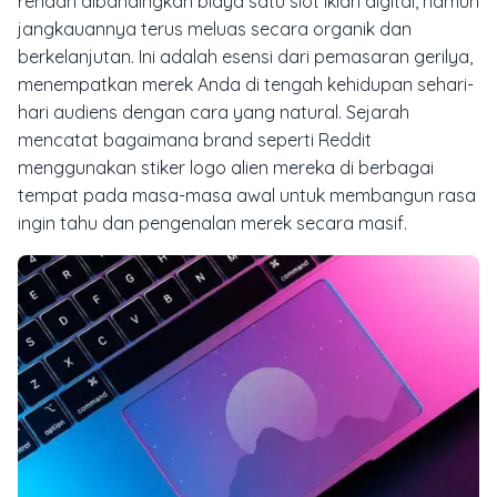
rendah dibandingkan biaya satu slot iklan digital, namun
jangkauannya terus meluas secara organik dan
berkelanjutan. Ini adalah esensi dari pemasaran gerilya,
menempatkan merek Anda di tengah kehidupan sehari-
hari audiens dengan cara yang natural. Sejarah
mencatat bagaimana brand seperti Reddit
menggunakan stiker logo alien mereka di berbagai
tempat pada masa-masa awal untuk membangun rasa
ingin tahu dan pengenalan merek secara masif.