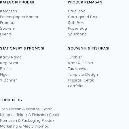
menakjubkan.
KATEGORI PRODUK
PRODUK KEMASAN
Kemasan
Hard Box
Perlengkapan Kantor
Corrugated Box
Promosi
Soft Box
DITULIS OLEH
Souvenir
Paper Bag
Events
Spunbond
Yustian Tenegar
· Cofounder
Yustian Tenegar adalah Founder & CEO
STATIONERY & PROMOSI
SOUVENIR & INSPIRASI
Uprint.id, pakar dengan pengalaman lebih dari
20 tahun yang menguasai tiga disiplin
Kartu Nama
Tumbler
sekaligus: produksi percetakan dan kemasan
Kop Surat
Kaos & T-Shirt
Lihat profil →
Lihat semua penulis
(offset, digital printing, quality control), digital
Brosur
Tas Kanvas
marketing, serta pemrograman dan AI. Ia
Flyer
Template Design
memahami bisnis cetak langsung dari lantai
X-Banner
Inspirasi Cetak
produksi sampai baris kode, dari menghitung
Portfolio
biaya per unit hingga membangun sendiri
sistem AI internal Uprint. Tulisannya membahas
TOPIK BLOG
SHARE POST:
keputusan cetak, dari kartu nama, brosur,
sampai kemasan produk, selalu dengan
Tren Desain & Inspirasi Cetak
kacamata data dan dampak bisnis nyata.
Material, Teknik & Finishing Cetak
Kemasan & Packaging Produk
Marketing & Media Promosi