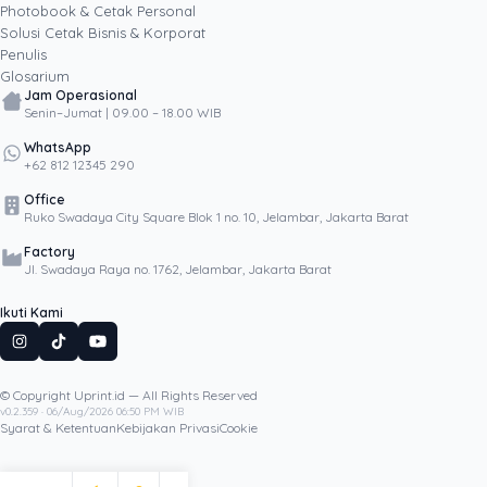
Photobook & Cetak Personal
Popular
Solusi Cetak Bisnis & Korporat
Penulis
Glosarium
Jam Operasional
Senin–Jumat | 09.00 – 18.00 WIB
WhatsApp
+62 812 12345 290
Office
Ruko Swadaya City Square Blok 1 no. 10, Jelambar, Jakarta Barat
Factory
Jl. Swadaya Raya no. 1762, Jelambar, Jakarta Barat
Ikuti Kami
© Copyright Uprint.id — All Rights Reserved
Artikel Lainnya
v0.2.359 · 06/Aug/2026 06:50 PM WIB
Syarat & Ketentuan
Kebijakan Privasi
Cookie