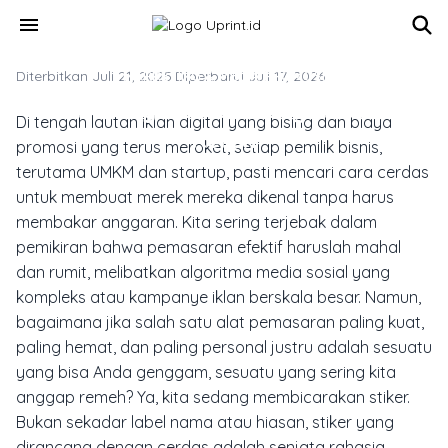
Skip to main content
menu
Diterbitkan Juli 21, 2025
MARKETING & MEDIA PROMOSI
·
Diperbarui Juli 17, 2026
Marketing Hemat Dengan Stiker
Di tengah lautan iklan digital yang bising dan biaya
Keren
promosi yang terus meroket, setiap pemilik bisnis,
terutama UMKM dan startup, pasti mencari cara cerdas
untuk membuat merek mereka dikenal tanpa harus
membakar anggaran. Kita sering terjebak dalam
pemikiran bahwa pemasaran efektif haruslah mahal
dan rumit, melibatkan algoritma media sosial yang
kompleks atau kampanye iklan berskala besar. Namun,
bagaimana jika salah satu alat pemasaran paling kuat,
paling hemat, dan paling personal justru adalah sesuatu
yang bisa Anda genggam, sesuatu yang sering kita
anggap remeh? Ya, kita sedang membicarakan stiker.
Bukan sekadar label nama atau hiasan, stiker yang
dirancang dengan cerdas adalah senjata rahasia