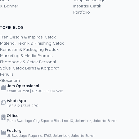
memahami bisnis cetak langsung dari lantai
X-Banner
Inspirasi Cetak
produksi sampai baris kode, dari menghitung
Portfolio
biaya per unit hingga membangun sendiri
sistem AI internal Uprint. Tulisannya membahas
TOPIK BLOG
SHARE POST:
keputusan cetak, dari kartu nama, brosur,
sampai kemasan produk, selalu dengan
Tren Desain & Inspirasi Cetak
kacamata data dan dampak bisnis nyata.
Material, Teknik & Finishing Cetak
Kemasan & Packaging Produk
Marketing & Media Promosi
Photobook & Cetak Personal
Popular
Solusi Cetak Bisnis & Korporat
Penulis
Glosarium
Jam Operasional
Senin–Jumat | 09.00 – 18.00 WIB
WhatsApp
+62 812 12345 290
Office
Ruko Swadaya City Square Blok 1 no. 10, Jelambar, Jakarta Barat
Factory
Jl. Swadaya Raya no. 1762, Jelambar, Jakarta Barat