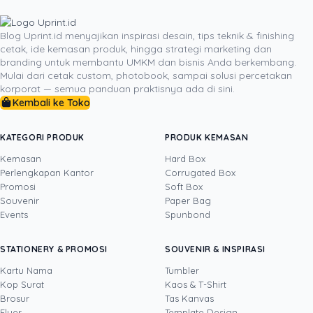
jauh lebih dalam daripada kampanye iklan yang mahal.
Ini adalah tentang mengubah biaya promosi menjadi
Blog Uprint.id menyajikan inspirasi desain, tips teknik & finishing
cetak, ide kemasan produk, hingga strategi marketing dan
investasi pada pengalaman pelanggan. Dengan fokus
branding untuk membantu UMKM dan bisnis Anda berkembang.
pada detail-detail yang menyenangkan dan
Mulai dari cetak custom, photobook, sampai solusi percetakan
menunjukkan kepedulian, Anda tidak hanya menjual
korporat — semua panduan praktisnya ada di sini.
sebuah produk; Anda sedang membangun sebuah
Kembali ke Toko
reputasi yang akan menjadi aset paling berharga bagi
bisnis Anda.
KATEGORI PRODUK
PRODUK KEMASAN
Kemasan
Hard Box
Perlengkapan Kantor
Corrugated Box
Promosi
Soft Box
DITULIS OLEH
Souvenir
Paper Bag
Events
Spunbond
Yustian Tenegar
· Cofounder
Yustian Tenegar adalah Founder & CEO
STATIONERY & PROMOSI
SOUVENIR & INSPIRASI
Uprint.id, pakar dengan pengalaman lebih dari
20 tahun yang menguasai tiga disiplin
Kartu Nama
Tumbler
sekaligus: produksi percetakan dan kemasan
Kop Surat
Kaos & T-Shirt
Lihat profil →
Lihat semua penulis
(offset, digital printing, quality control), digital
Brosur
Tas Kanvas
marketing, serta pemrograman dan AI. Ia
Flyer
Template Design