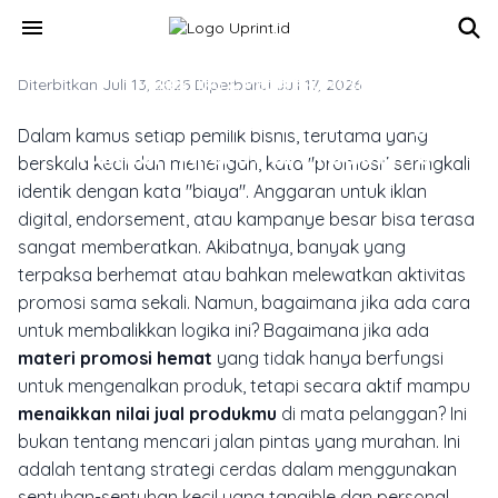
Skip to main content
menu
Diterbitkan Juli 13, 2025
MARKETING & MEDIA PROMOSI
·
Diperbarui Juli 17, 2026
Materi Promosi Hemat Yang
Dalam kamus setiap pemilik bisnis, terutama yang
Naikkan Nilai Jual Produkmu
berskala kecil dan menengah, kata "promosi" seringkali
identik dengan kata "biaya". Anggaran untuk iklan
digital,
endorsement
, atau kampanye besar bisa terasa
sangat memberatkan. Akibatnya, banyak yang
terpaksa berhemat atau bahkan melewatkan aktivitas
promosi sama sekali. Namun, bagaimana jika ada cara
untuk membalikkan logika ini? Bagaimana jika ada
materi promosi hemat
yang tidak hanya berfungsi
untuk mengenalkan produk, tetapi secara aktif mampu
menaikkan nilai jual produkmu
di mata pelanggan? Ini
bukan tentang mencari jalan pintas yang murahan. Ini
adalah tentang strategi cerdas dalam menggunakan
sentuhan-sentuhan kecil yang tangible dan personal