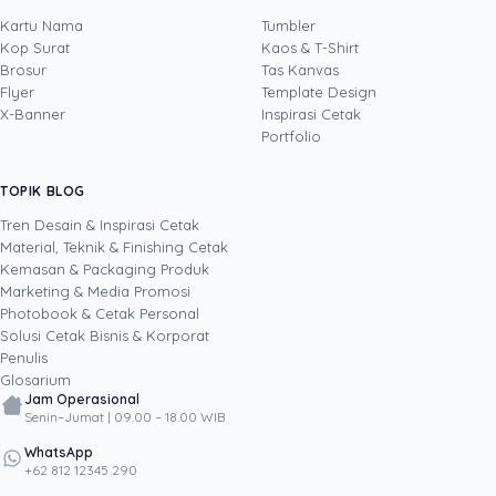
Uprint.id, pakar dengan pengalaman lebih dari
20 tahun yang menguasai tiga disiplin
Kartu Nama
Tumbler
sekaligus: produksi percetakan dan kemasan
Kop Surat
Kaos & T-Shirt
Lihat profil →
Lihat semua penulis
(offset, digital printing, quality control), digital
Brosur
Tas Kanvas
marketing, serta pemrograman dan AI. Ia
Flyer
Template Design
memahami bisnis cetak langsung dari lantai
X-Banner
Inspirasi Cetak
produksi sampai baris kode, dari menghitung
Portfolio
biaya per unit hingga membangun sendiri
sistem AI internal Uprint. Tulisannya membahas
TOPIK BLOG
SHARE POST:
keputusan cetak, dari kartu nama, brosur,
sampai kemasan produk, selalu dengan
Tren Desain & Inspirasi Cetak
kacamata data dan dampak bisnis nyata.
Material, Teknik & Finishing Cetak
Kemasan & Packaging Produk
Marketing & Media Promosi
Photobook & Cetak Personal
Popular
Solusi Cetak Bisnis & Korporat
Penulis
Glosarium
Jam Operasional
Senin–Jumat | 09.00 – 18.00 WIB
WhatsApp
+62 812 12345 290