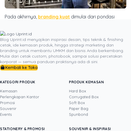
Pada akhirnya,
branding kuat
dimulai dari pondasi
yang kokoh. Dan pondasi itu ada di tangan Anda, di
setiap materi cetak yang Anda berikan kepada
pelanggan. Jangan pernah menganggap remeh detail
Blog Uprint.id menyajikan inspirasi desain, tips teknik & finishing
cetak, ide kemasan produk, hingga strategi marketing dan
sekecil apa pun. Mulailah hari ini dengan mengevaluasi
branding untuk membantu UMKM dan bisnis Anda berkembang.
kembali kualitas hasil cetak Anda. Pastikan warna
Mulai dari cetak custom, photobook, sampai solusi percetakan
konsisten, gambar tajam, dan materialnya tepat.
korporat — semua panduan praktisnya ada di sini.
Dengan
mindset hasil cetak maksimal
, Anda akan
Kembali ke Toko
membangun
brand
yang tidak hanya dikenal, tetapi
juga diingat dan dicintai.
KATEGORI PRODUK
PRODUK KEMASAN
Kemasan
Hard Box
Perlengkapan Kantor
Corrugated Box
Promosi
Soft Box
DITULIS OLEH
Souvenir
Paper Bag
Events
Spunbond
Yustian Tenegar
· Cofounder
Yustian Tenegar adalah Founder & CEO
STATIONERY & PROMOSI
SOUVENIR & INSPIRASI