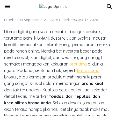
Skip to main content
menu
Diterbitkan September 24, 2025
MARKETING & MEDIA PROMOSI
·
Diperbarui Juli 17, 2026
Mau Branding Kuat? Mulai Dari Hasil
Di era digital yang serba cepat ini, banyak pebisnis,
Cetak Maksimal
terutama pemilik UMKM, desainer, dan praktisi industri
kreatif, memusatkan seluruh energi pemasaran mereka
pada ranah online. Mereka berinvestasi besar pada
media sosial, iklan digital, dan website yang canggih,
seringkali mengabaikan kekuatan
branding
di dunia
nyata. Padahal, sentuhan fisik, seperti
kartu nama
,
brosur, atau kemasan produk, masih memiliki peran
yang sangat krusial dalam membangun
brand kuat
dan tak terlupakan. Kualitas cetak bukan lagi sekadar
detail teknis, melainkan
fondasi dari reputasi dan
kredibilitas brand Anda
. Sebuah desain yang brilian
akan terasa hampa jika hasil cetaknya tidak maksimal.
Mengerti dan menguasai aspek ini adalah kunci untuk