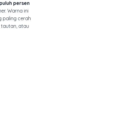
 puluh persen
r. Warna ini
g paling cerah
, tautan, atau