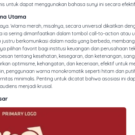
is untuk dapat menggunakan bahasa sunyi ini secara efektif
arna Utama
. Warna merah, misalnya, secara universal dikaitkan deng
apa ia sering dimanfaatkan dalam tombol
call-to-action
atau u
biru justru berkomunikasi dalam nada yang berbeda, memban
a pilihan favorit bagi institusi keuangan dan perusahaan tekn
 pesan tentang kesehatan, kesegaran, dan ketenangan, sanga
kan optimisme, kehangatan, dan keceriaan, efektif untuk me
lain, penggunaan warna monokromatik seperti hitam dan puti
s minimalis. Penting untuk dicatat bahwa asosiasi ini dap
udiens menjadi krusial.
sar