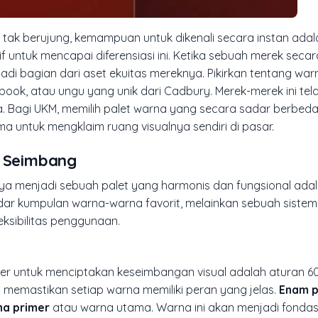
g tak berujung, kemampuan untuk dikenali secara instan ada
tif untuk mencapai diferensiasi ini. Ketika sebuah merek seca
di bagian dari aset ekuitas mereknya. Pikirkan tentang wa
book, atau ungu yang unik dari Cadbury. Merek-merek ini tela
a. Bagi UKM, memilih palet warna yang secara sadar berbeda
a untuk mengklaim ruang visualnya sendiri di pasar.
n Seimbang
ya menjadi sebuah palet yang harmonis dan fungsional ada
dar kumpulan warna-warna favorit, melainkan sebuah sistem 
ksibilitas penggunaan.
er untuk menciptakan keseimbangan visual adalah aturan 60
memastikan setiap warna memiliki peran yang jelas.
Enam p
na primer
atau warna utama. Warna ini akan menjadi fondas