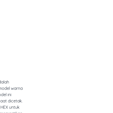
dalah
 model warna
del ini
aat dicetak.
 HEX untuk