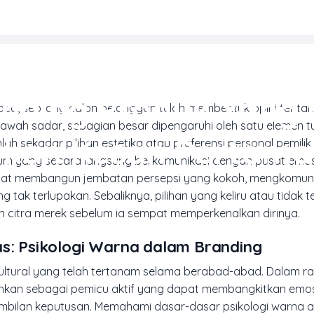
MARKETING & MEDIA PROMOSI
nding Produk Yang 
baca, seorang calon pelanggan telah membentuk opini tenta
am bawah sadar, sebagian besar dipengaruhi oleh satu elemen 
rkan Kesan Pertama
 sekadar pilihan estetika atau preferensi personal pemilik b
ium yang secara langsung berkomunikasi dengan pusat emo
dapat membangun jembatan persepsi yang kokoh, mengkomunik
tak terlupakan. Sebaliknya, pilihan yang keliru atau tidak 
citra merek sebelum ia sempat memperkenalkan dirinya.
as: Psikologi Warna dalam Branding
ltural yang telah tertanam selama berabad-abad. Dalam ra
elainkan sebagai pemicu aktif yang dapat membangkitkan emos
ilan keputusan. Memahami dasar-dasar psikologi warna 