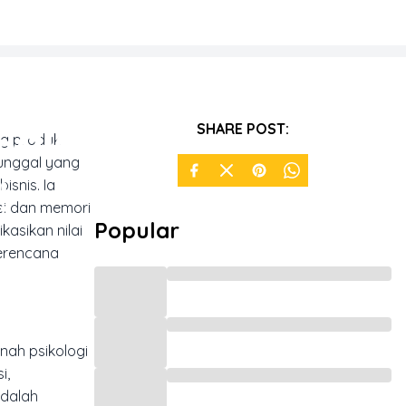
Salah
SHARE POST:
ng produk
tunggal yang
!
isnis. Ia
si dan memori
Popular
asikan nilai
terencana
nah psikologi
i,
adalah