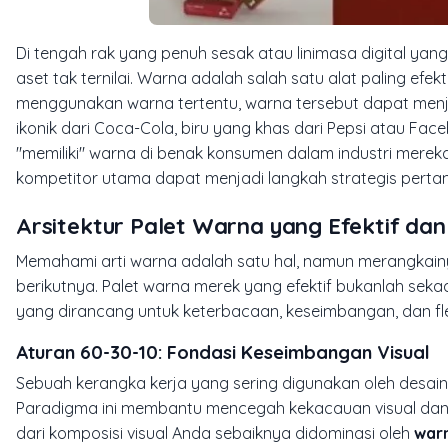
Di tengah rak yang penuh sesak atau linimasa digital yan
aset tak ternilai. Warna adalah salah satu alat paling efek
menggunakan warna tertentu, warna tersebut dapat menja
ikonik dari Coca-Cola, biru yang khas dari Pepsi atau Face
"memiliki" warna di benak konsumen dalam industri merek
kompetitor utama dapat menjadi langkah strategis pertam
Arsitektur Palet Warna yang Efektif da
Memahami arti warna adalah satu hal, namun merangkain
berikutnya. Palet warna merek yang efektif bukanlah seka
yang dirancang untuk keterbacaan, keseimbangan, dan fle
Aturan 60-30-10: Fondasi Keseimbangan Visual
Sebuah kerangka kerja yang sering digunakan oleh desain
Paradigma ini membantu mencegah kekacauan visual dan 
dari komposisi visual Anda sebaiknya didominasi oleh
war