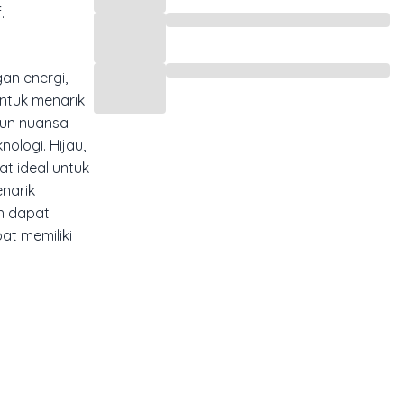
.
an energi,
ntuk menarik
gun nuansa
ologi. Hijau,
t ideal untuk
narik
h dapat
at memiliki