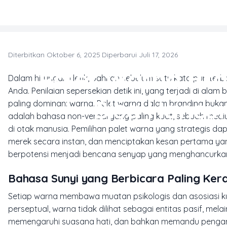
Skip to main content
Diterbitkan Oktober 6, 2025
·
Diperbarui Juli 17, 2026
Palet Warna Bra
Dalam hitungan detik, bahkan sebelum satu kata pun ter
Anda. Penilaian sepersekian detik ini, yang terjadi di al
Bisa Hancu
paling dominan: warna. Palet warna dalam branding bukanlah
adalah bahasa non-verbal yang paling kuat, sebuah med
di otak manusia. Pemilihan palet warna yang strategis 
merek secara instan, dan menciptakan kesan pertama yang 
berpotensi menjadi bencana senyap yang menghancurkan 
Bahasa Sunyi yang Berbicara Paling Ker
Setiap warna membawa muatan psikologis dan asosiasi ku
perseptual, warna tidak dilihat sebagai entitas pasif, m
memengaruhi suasana hati, dan bahkan memandu pengamb