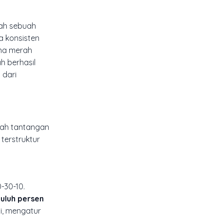
lah sebuah
ra konsisten
rna merah
h berhasil
 dari
lah tantangan
terstruktur
-30-10.
uluh persen
i, mengatur