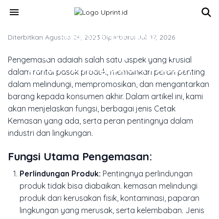
Skip to main content
menu
Diterbitkan Agustus 24, 2023
MARKETING & MEDIA PROMOSI
·
Diperbarui Juli 17, 2026
Pengemasan: Fungsi, Jenis, dan
Pengemasan adalah salah satu aspek yang krusial
Peran Penting dalam Industri
dalam rantai pasok produk, memainkan peran penting
dalam melindungi, mempromosikan, dan mengantarkan
barang kepada konsumen akhir. Dalam artikel ini, kami
akan menjelaskan fungsi, berbagai jenis Cetak
Kemasan yang ada, serta peran pentingnya dalam
industri dan lingkungan.
Fungsi Utama Pengemasan:
Perlindungan Produk:
Pentingnya perlindungan
produk tidak bisa diabaikan. kemasan melindungi
produk dari kerusakan fisik, kontaminasi, paparan
lingkungan yang merusak, serta kelembaban. Jenis