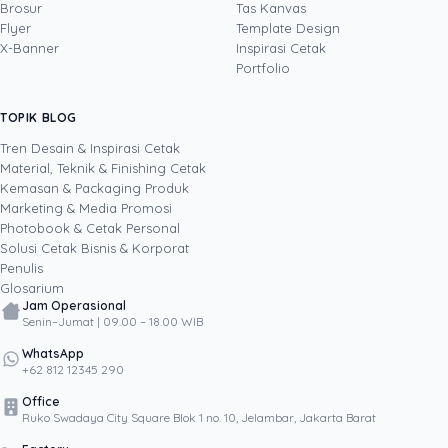
Lihat profil →
Lihat semua penulis
bahasa visual Uprint dan membantu brand
Brosur
Tas Kanvas
merancang kemasan (packaging), stiker,
Flyer
Template Design
brosur, serta materi cetak lain yang bukan
X-Banner
Inspirasi Cetak
sekadar enak dilihat, tetapi terbukti mendorong
Portfolio
pertumbuhan bisnis. Lewat eksperimen kreatif
yang terukur, termasuk pemanfaatan AI dalam
TOPIK BLOG
SHARE POST:
proses desain, ia menulis tentang cara
menjadikan desain dan cetakan sebagai aset
Tren Desain & Inspirasi Cetak
brand, bukan sekadar biaya.
Material, Teknik & Finishing Cetak
Kemasan & Packaging Produk
Marketing & Media Promosi
Photobook & Cetak Personal
Popular
Solusi Cetak Bisnis & Korporat
Penulis
Glosarium
Jam Operasional
Senin–Jumat | 09.00 – 18.00 WIB
WhatsApp
+62 812 12345 290
Office
Ruko Swadaya City Square Blok 1 no. 10, Jelambar, Jakarta Barat