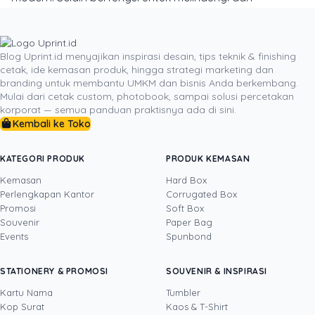
mengantar produk kepada konsumen, juga berperan
dalam pemasaran, identifikasi, dan perlindungan.
Penting bagi produsen untuk mempertimbangkan
Blog Uprint.id menyajikan inspirasi desain, tips teknik & finishing
dalam memilih jenis Cetak Kemasan. Dengan inovasi
cetak, ide kemasan produk, hingga strategi marketing dan
branding untuk membantu UMKM dan bisnis Anda berkembang.
yang terus berlanjut, pengemasan akan terus
Mulai dari cetak custom, photobook, sampai solusi percetakan
berkembang untuk memenuhi tuntutan pasar yang
korporat — semua panduan praktisnya ada di sini.
dinamis dan bertanggung jawab terhadap lingkungan.
Kembali ke Toko
Baca Juga :
https://uprint.id/blog/kemasan-yang-
cerdas-dampak-positif-pada-bisnis-dan-masyarakat/
KATEGORI PRODUK
PRODUK KEMASAN
Kemasan
Hard Box
Perlengkapan Kantor
Corrugated Box
Promosi
Soft Box
DITULIS OLEH
Souvenir
Paper Bag
Events
Spunbond
Novi Huang
· CCO
Novi Huang adalah Chief Creative Officer
STATIONERY & PROMOSI
SOUVENIR & INSPIRASI
Uprint.id dengan pengalaman lebih dari 20
tahun di bidang creative direction, brand
Kartu Nama
Tumbler
strategy, dan growth hacking. Ia mengarahkan
Kop Surat
Kaos & T-Shirt