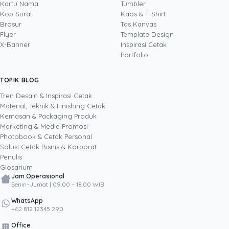
sales, operasional, pemasaran, pengembangan
Kartu Nama
Tumbler
bisnis, dan layanan keuangan. Sebagai Head of
Kop Surat
Kaos & T-Shirt
Lihat profil →
Lihat semua penulis
Sales Uprint.id, ia setiap hari mendampingi
Brosur
Tas Kanvas
pelanggan B2B memilih solusi cetak yang tepat,
Flyer
Template Design
dari kartu nama, brosur, dan banner untuk
X-Banner
Inspirasi Cetak
kebutuhan penjualan hingga kemasan produk
Portfolio
untuk memperkuat brand. Berbekal rekam jejak
memimpin tim, membangun hubungan
TOPIK BLOG
SHARE POST:
pelanggan strategis, dan menyempurnakan
proses bisnis, ia menulis dari pengalaman
Tren Desain & Inspirasi Cetak
nyata di lapangan tentang bagaimana materi
Material, Teknik & Finishing Cetak
cetak membantu bisnis menutup lebih banyak
Kemasan & Packaging Produk
transaksi dan bertumbuh secara berkelanjutan.
Marketing & Media Promosi
Photobook & Cetak Personal
Popular
Solusi Cetak Bisnis & Korporat
Penulis
Glosarium
Jam Operasional
Senin–Jumat | 09.00 – 18.00 WIB
WhatsApp
+62 812 12345 290
Office