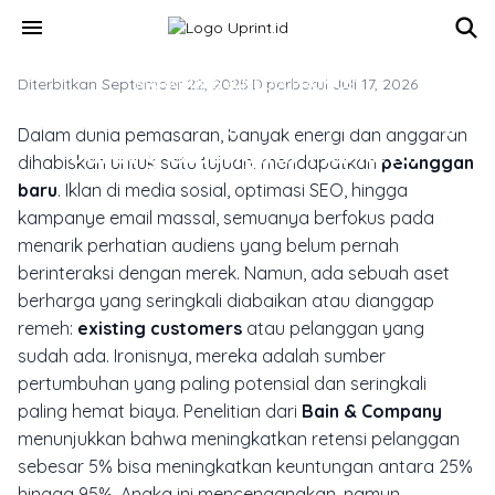
Skip to main content
menu
Diterbitkan September 22, 2025
MARKETING & MEDIA PROMOSI
·
Diperbarui Juli 17, 2026
Rahasia Existing Customers Yang
Dalam dunia pemasaran, banyak energi dan anggaran
Jarang Dibongkar Marketer
dihabiskan untuk satu tujuan: mendapatkan
pelanggan
baru
. Iklan di media sosial, optimasi SEO, hingga
kampanye email massal, semuanya berfokus pada
menarik perhatian audiens yang belum pernah
berinteraksi dengan merek. Namun, ada sebuah aset
berharga yang seringkali diabaikan atau dianggap
remeh:
existing customers
atau pelanggan yang
sudah ada. Ironisnya, mereka adalah sumber
pertumbuhan yang paling potensial dan seringkali
paling hemat biaya. Penelitian dari
Bain & Company
menunjukkan bahwa meningkatkan retensi pelanggan
sebesar 5% bisa meningkatkan keuntungan antara 25%
hingga 95%. Angka ini mencengangkan, namun