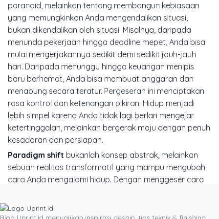
paranoid, melainkan tentang membangun kebiasaan
yang memungkinkan Anda mengendalikan situasi,
bukan dikendalikan oleh situasi. Misalnya, daripada
menunda pekerjaan hingga
deadline
mepet, Anda bisa
mulai mengerjakannya sedikit demi sedikit jauh-jauh
hari. Daripada menunggu hingga keuangan menipis
baru berhemat, Anda bisa membuat anggaran dan
menabung secara teratur. Pergeseran ini menciptakan
rasa kontrol dan ketenangan pikiran. Hidup menjadi
lebih simpel karena Anda tidak lagi berlari mengejar
ketertinggalan, melainkan bergerak maju dengan penuh
kesadaran dan persiapan.
Paradigm shift
bukanlah konsep abstrak, melainkan
sebuah realitas transformatif yang mampu mengubah
cara Anda mengalami hidup. Dengan menggeser cara
pandang Anda dari kuantitas ke esensi, dari
perfeksionisme ke penerimaan, dari hambatan ke
peluang, dan dari reaktif ke proaktif, Anda akan
Blog Uprint.id menyajikan inspirasi desain, tips teknik & finishing