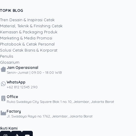
kemasan produk. Dengan pendekatan
sistematis dan berorientasi hasil, ia menulis
TOPIK BLOG
SHARE POST:
berdasarkan pengalaman langsung
mengeksekusi proyek cetak, sehingga setiap
Tren Desain & Inspirasi Cetak
strategi yang ia bagikan teruji di lapangan dan
Material, Teknik & Finishing Cetak
selaras dengan tujuan bisnis.
Kemasan & Packaging Produk
Marketing & Media Promosi
Photobook & Cetak Personal
Popular
Solusi Cetak Bisnis & Korporat
Penulis
Glosarium
Jam Operasional
Senin–Jumat | 09.00 – 18.00 WIB
WhatsApp
+62 812 12345 290
Office
Ruko Swadaya City Square Blok 1 no. 10, Jelambar, Jakarta Barat
Factory
Jl. Swadaya Raya no. 1762, Jelambar, Jakarta Barat
Ikuti Kami