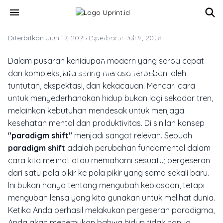
Skip to main content
menu
Diterbitkan Juni 17, 2025
SOLUSI CETAK BISNIS & KORPORAT
·
Diperbarui Juli 9, 2026
Rahasia Paradigm Shift Yang Bikin
Dalam pusaran kehidupan modern yang serba cepat
Hidup Makin Simpel
dan kompleks, kita sering merasa terbebani oleh
tuntutan, ekspektasi, dan kekacauan. Mencari cara
untuk menyederhanakan hidup bukan lagi sekadar tren,
melainkan kebutuhan mendesak untuk menjaga
kesehatan mental dan produktivitas. Di sinilah konsep
"paradigm shift"
menjadi sangat relevan. Sebuah
paradigm shift
adalah perubahan fundamental dalam
cara kita melihat atau memahami sesuatu; pergeseran
dari satu pola pikir ke pola pikir yang sama sekali baru.
Ini bukan hanya tentang mengubah kebiasaan, tetapi
mengubah lensa yang kita gunakan untuk melihat dunia.
Ketika Anda berhasil melakukan pergeseran paradigma,
Anda akan menemukan bahwa hidup tidak hanya