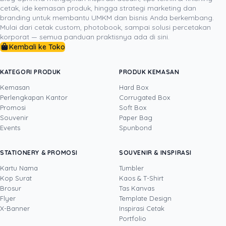
cetak, ide kemasan produk, hingga strategi marketing dan
menemukan bahwa kompleksitas hidup mulai meluruh.
branding untuk membantu UMKM dan bisnis Anda berkembang.
Rahasia ini memungkinkan Anda untuk hidup dengan
Mulai dari cetak custom, photobook, sampai solusi percetakan
lebih ringan, lebih terarah, dan pada akhirnya, merasa
korporat — semua panduan praktisnya ada di sini.
Kembali ke Toko
bahwa hidup memang
makin simpel
dan jauh lebih
menyenangkan. Mulailah perjalanan pergeseran
paradigma Anda hari ini, dan rasakan perbedaannya.
KATEGORI PRODUK
PRODUK KEMASAN
Kemasan
Hard Box
Perlengkapan Kantor
Corrugated Box
Promosi
Soft Box
DITULIS OLEH
Souvenir
Paper Bag
Events
Spunbond
Steven NG
· Project Manager
Steven adalah praktisi marketing dengan
STATIONERY & PROMOSI
SOUVENIR & INSPIRASI
pengalaman lebih dari 8 tahun di bidang
project management. Sebagai Project Manager
Kartu Nama
Tumbler
Uprint.id, ia mengelola proyek pemasaran lintas
Kop Surat
Kaos & T-Shirt
Lihat profil →
Lihat semua penulis
fungsi dari tahap perencanaan hingga
Brosur
Tas Kanvas
penyelesaian, termasuk kampanye yang
Flyer
Template Design
memadukan kanal digital dengan material
X-Banner
Inspirasi Cetak
cetak seperti brosur, banner, kartu nama, dan
Portfolio