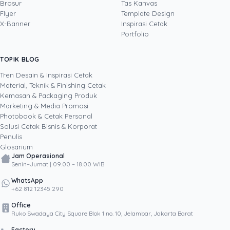
(offset, digital printing, quality control), digital
Brosur
Tas Kanvas
marketing, serta pemrograman dan AI. Ia
Flyer
Template Design
memahami bisnis cetak langsung dari lantai
X-Banner
Inspirasi Cetak
produksi sampai baris kode, dari menghitung
Portfolio
biaya per unit hingga membangun sendiri
sistem AI internal Uprint. Tulisannya membahas
TOPIK BLOG
SHARE POST:
keputusan cetak, dari kartu nama, brosur,
sampai kemasan produk, selalu dengan
Tren Desain & Inspirasi Cetak
kacamata data dan dampak bisnis nyata.
Material, Teknik & Finishing Cetak
Kemasan & Packaging Produk
Marketing & Media Promosi
Photobook & Cetak Personal
Popular
Solusi Cetak Bisnis & Korporat
Penulis
Glosarium
Jam Operasional
Senin–Jumat | 09.00 – 18.00 WIB
WhatsApp
+62 812 12345 290
Office
Ruko Swadaya City Square Blok 1 no. 10, Jelambar, Jakarta Barat
Factory