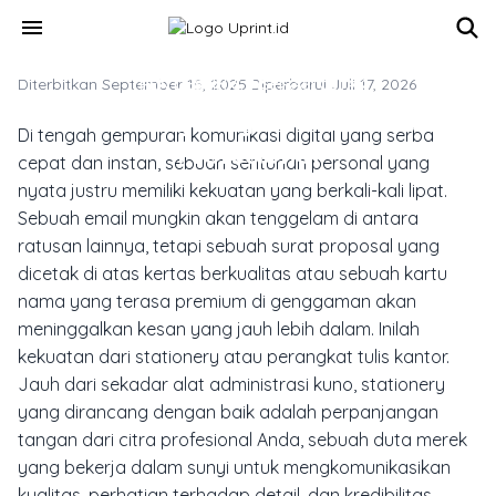
Skip to main content
menu
Diterbitkan September 15, 2025
TREN DESAIN & INSPIRASI CETAK
·
Diperbarui Juli 17, 2026
Stationery Elegan Untuk Citra
Di tengah gempuran komunikasi digital yang serba
Profesional
cepat dan instan, sebuah sentuhan personal yang
nyata justru memiliki kekuatan yang berkali-kali lipat.
Sebuah email mungkin akan tenggelam di antara
ratusan lainnya, tetapi sebuah surat proposal yang
dicetak di atas kertas berkualitas atau sebuah kartu
nama yang terasa premium di genggaman akan
meninggalkan kesan yang jauh lebih dalam. Inilah
kekuatan dari
stationery
atau perangkat tulis kantor.
Jauh dari sekadar alat administrasi kuno,
stationery
yang dirancang dengan baik adalah perpanjangan
tangan dari citra profesional Anda, sebuah duta merek
yang bekerja dalam sunyi untuk mengkomunikasikan
kualitas, perhatian terhadap detail, dan kredibilitas.