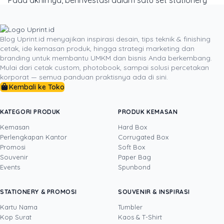
yang elegan adalah sebuah pernyataan. Ini adalah cara
Anda menunjukkan kepada dunia bahwa Anda peduli
terhadap detail, menghargai kualitas, dan menjalankan
Blog Uprint.id menyajikan inspirasi desain, tips teknik & finishing
cetak, ide kemasan produk, hingga strategi marketing dan
bisnis Anda dengan standar profesionalisme tertinggi.
branding untuk membantu UMKM dan bisnis Anda berkembang.
Setiap kartu nama yang Anda berikan, setiap surat
Mulai dari cetak custom, photobook, sampai solusi percetakan
yang Anda kirim, menjadi kesempatan untuk
korporat — semua panduan praktisnya ada di sini.
memperkuat citra positif tersebut. Jadi, lihatlah kembali
Kembali ke Toko
perangkat tulis Anda, apakah ia sudah menceritakan
kisah yang tepat tentang kehebatan merek Anda?
KATEGORI PRODUK
PRODUK KEMASAN
Kemasan
Hard Box
Perlengkapan Kantor
Corrugated Box
Promosi
Soft Box
DITULIS OLEH
Souvenir
Paper Bag
Events
Spunbond
Yustian Tenegar
· Cofounder
Yustian Tenegar adalah Founder & CEO
STATIONERY & PROMOSI
SOUVENIR & INSPIRASI
Uprint.id, pakar dengan pengalaman lebih dari
20 tahun yang menguasai tiga disiplin
Kartu Nama
Tumbler
sekaligus: produksi percetakan dan kemasan
Kop Surat
Kaos & T-Shirt
Lihat profil →
Lihat semua penulis