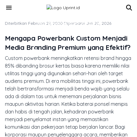
Skip to main content
menu
Diterbitkan Februari 27, 2020
TREN DESAIN & INSPIRASI CETAK
·
Diperbarui Juli 20, 2026
Cetak Powerbank Custom: Solusi
Mengapa Powerbank Custom Menjadi
Souvenir Premium dan Panduan
Media Branding Premium yang Efektif?
Desain Bebas Cacat
Custom powerbank meningkatkan retensi brand hingga
85% dibanding brosur kertas biasa karena memiliki nilai
utilitas tinggi yang digunakan sehari-hari oleh target
audiens premium. Di era mobilitas tinggi ini, powerbank
telah bertransformasi menjadi benda wajib yang selalu
ada di dalam tas untuk menemani perjalanan bisnis
maupun aktivitas harian. Ketika baterai ponsel menipis
dan habis di tengah jalan, kehadiran powerbank
menjadi penyelamat instan yang memastikan
komunikasi dan pekerjaan tetap berjalan lancar. Bagi
korporasi maupun penyelenggara acara, memberikan