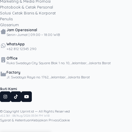
Marketing & Media Promosi
Photobook & Cetak Personal
Popular
Solusi Cetak Bisnis & Korporat
Penulis
Glosarium
Jam Operasional
Senin–Jumat | 09.00 – 18.00 WIB
WhatsApp
+62 812 12345 290
Office
Ruko Swadaya City Square Blok 1 no. 10, Jelambar, Jakarta Barat
Factory
Jl. Swadaya Raya no. 1762, Jelambar, Jakarta Barat
Ikuti Kami
© Copyright Uprint.id — All Rights Reserved
Artikel Lainnya
v0.2.361 · 08/Aug/2026 05:54 PM WIB
Syarat & Ketentuan
Kebijakan Privasi
Cookie