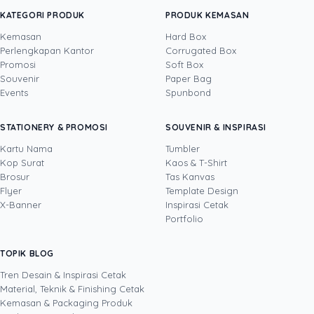
percetakan premium bersama Uprint.id!
KATEGORI PRODUK
PRODUK KEMASAN
Kemasan
Hard Box
Perlengkapan Kantor
Corrugated Box
Promosi
Soft Box
DITULIS OLEH
Souvenir
Paper Bag
Events
Spunbond
Devito
· CFO
Devito adalah CFO sekaligus COO Uprint.id
STATIONERY & PROMOSI
SOUVENIR & INSPIRASI
dengan pengalaman lebih dari 15 tahun di
bidang keuangan dan operasional bisnis. Ia
Kartu Nama
Tumbler
menjaga dua sisi perusahaan sekaligus:
Kop Surat
Kaos & T-Shirt
Lihat profil →
Lihat semua penulis
kesehatan finansial (arus kas, margin, strategi
Brosur
Tas Kanvas
harga) dan kelancaran operasional produksi di
Flyer
Template Design
industri percetakan serta kemasan B2B, dari
X-Banner
Inspirasi Cetak
kontrol kualitas hingga manajemen vendor.
Portfolio
Lewat tulisannya, ia menerjemahkan angka
yang rumit menjadi keputusan sederhana,
TOPIK BLOG
SHARE POST:
membantu pembaca menimbang biaya cetak
brosur, kemasan, atau banner sebagai investasi
Tren Desain & Inspirasi Cetak
yang jelas hitungan untungnya.
Material, Teknik & Finishing Cetak
Kemasan & Packaging Produk