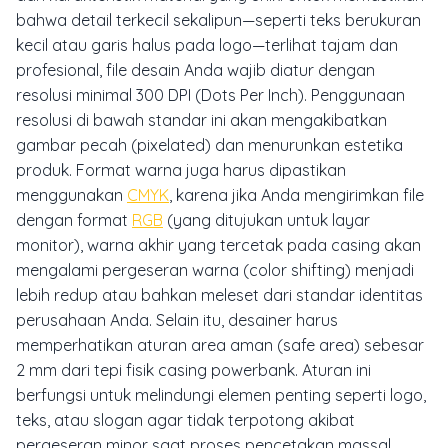
bahwa detail terkecil sekalipun—seperti teks berukuran
kecil atau garis halus pada logo—terlihat tajam dan
profesional, file desain Anda wajib diatur dengan
resolusi minimal 300 DPI (Dots Per Inch). Penggunaan
resolusi di bawah standar ini akan mengakibatkan
gambar pecah (pixelated) dan menurunkan estetika
produk. Format warna juga harus dipastikan
menggunakan
CMYK
, karena jika Anda mengirimkan file
dengan format
RGB
(yang ditujukan untuk layar
monitor), warna akhir yang tercetak pada casing akan
mengalami pergeseran warna (color shifting) menjadi
lebih redup atau bahkan meleset dari standar identitas
perusahaan Anda. Selain itu, desainer harus
memperhatikan aturan area aman (safe area) sebesar
2 mm dari tepi fisik casing powerbank. Aturan ini
berfungsi untuk melindungi elemen penting seperti logo,
teks, atau slogan agar tidak terpotong akibat
pergeseran minor saat proses pencetakan massal