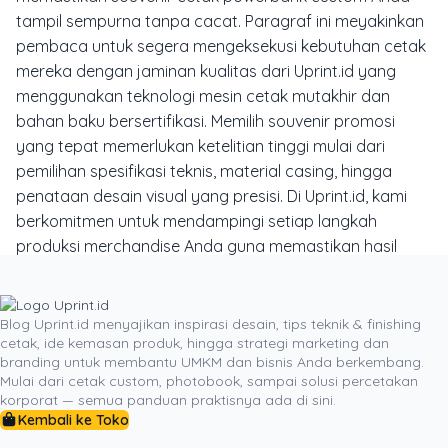
tampil sempurna tanpa cacat. Paragraf ini meyakinkan
pembaca untuk segera mengeksekusi kebutuhan cetak
mereka dengan jaminan kualitas dari Uprint.id yang
menggunakan teknologi mesin cetak mutakhir dan
bahan baku bersertifikasi. Memilih souvenir promosi
yang tepat memerlukan ketelitian tinggi mulai dari
pemilihan spesifikasi teknis, material casing, hingga
penataan desain visual yang presisi. Di Uprint.id, kami
berkomitmen untuk mendampingi setiap langkah
produksi merchandise Anda guna memastikan hasil
akhir yang memuaskan dan fungsional. Dengan
teknologi mesin cetak flatbed mutakhir dan bahan baku
berkualitas tinggi yang terjamin keamanannya, kami
Blog Uprint.id menyajikan inspirasi desain, tips teknik & finishing
cetak, ide kemasan produk, hingga strategi marketing dan
siap mewujudkan ide kreatif Anda menjadi souvenir
branding untuk membantu UMKM dan bisnis Anda berkembang.
eksklusif yang memukau mitra bisnis Anda. Jangan
Mulai dari cetak custom, photobook, sampai solusi percetakan
biarkan promosi brand Anda berjalan biasa saja—
korporat — semua panduan praktisnya ada di sini.
segera hubungi kami untuk mendiskusikan konsep
Kembali ke Toko
desain terbaik dan rasakan kemudahan layanan