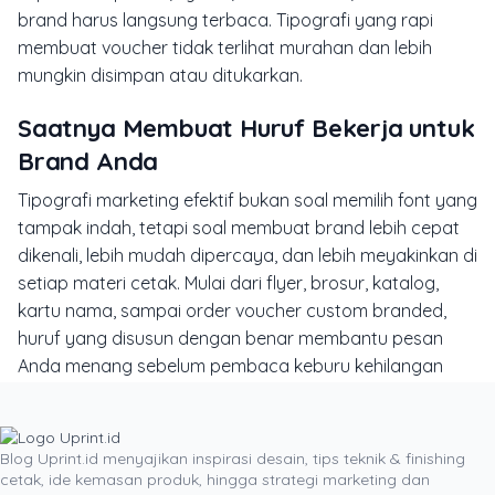
brand harus langsung terbaca. Tipografi yang rapi
membuat voucher tidak terlihat murahan dan lebih
mungkin disimpan atau ditukarkan.
Saatnya Membuat Huruf Bekerja untuk
Brand Anda
Tipografi marketing efektif bukan soal memilih font yang
tampak indah, tetapi soal membuat brand lebih cepat
dikenali, lebih mudah dipercaya, dan lebih meyakinkan di
setiap materi cetak. Mulai dari flyer, brosur, katalog,
kartu nama, sampai order voucher custom branded,
huruf yang disusun dengan benar membantu pesan
Anda menang sebelum pembaca keburu kehilangan
perhatian.
Sebelum kampanye berikutnya berjalan, coba audit lagi
aset promosi Anda. Cek apakah headline sudah cukup
Blog Uprint.id menyajikan inspirasi desain, tips teknik & finishing
cetak, ide kemasan produk, hingga strategi marketing dan
menonjol, jumlah font masih terkendali, ukuran teks