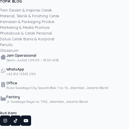
TOPIK BLOG
SHARE POST:
cara membuat konten dan materi cetak yang
menarik perhatian, layak dibagikan, dan
Tren Desain & Inspirasi Cetak
membantu bisnis bertumbuh melalui kekuatan
Material, Teknik & Finishing Cetak
kreativitas serta media digital.
Kemasan & Packaging Produk
Marketing & Media Promosi
Photobook & Cetak Personal
Popular
Solusi Cetak Bisnis & Korporat
Penulis
Glosarium
Jam Operasional
Senin–Jumat | 09.00 – 18.00 WIB
WhatsApp
+62 812 12345 290
Office
Ruko Swadaya City Square Blok 1 no. 10, Jelambar, Jakarta Barat
Factory
Jl. Swadaya Raya no. 1762, Jelambar, Jakarta Barat
Ikuti Kami