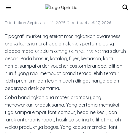
Skip to main content
menu
Diterbitkan September 11, 2025
MARKETING & MEDIA PROMOSI
·
Diperbarui Juli 17, 2026
Tipografi Cetak yang Membuat
Tipografi marketing efektif meningkatkan awareness
Order Voucher Custom Branded
brand karena huruf adalah elemen pertama yang
Lebih Mudah Diingat
dibaca mata sebelum orang sempat mencerna seluruh
pesan. Pada brosur, katalog, flyer, kemasan, kartu
nama, sampai order voucher custom branded, pilihan
huruf yang rapi membuat brand terasa lebih teratur,
lebih premium, dan lebih mudah diingat hanya dalam
beberapa detik pertama.
Coba bandingkan dua materi promosi yang
menawarkan produk sama. Yang pertama memakai
tiga sampai empat font campur, headline kecil, dan
jarak antarbaris rapat; hasilnya sering terlihat murah
walau produknya bagus. Yang kedua memakai font