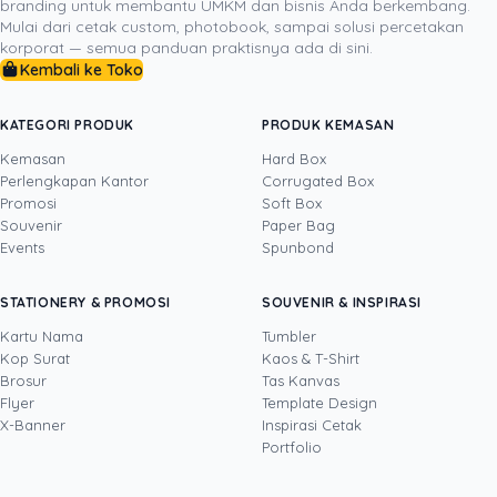
branding untuk membantu UMKM dan bisnis Anda berkembang.
aman untuk dicetak, dan bahan yang dipilih benar-
Mulai dari cetak custom, photobook, sampai solusi percetakan
benar mendukung kesan brand. Ketika desain dan
korporat — semua panduan praktisnya ada di sini.
Kembali ke Toko
produksi berjalan konsisten, materi cetak tidak hanya
terlihat rapi, tetapi benar-benar bekerja untuk
memperkuat awareness brand Anda.
KATEGORI PRODUK
PRODUK KEMASAN
Kemasan
Hard Box
Perlengkapan Kantor
Corrugated Box
Promosi
Soft Box
DITULIS OLEH
Souvenir
Paper Bag
Events
Spunbond
Yosua
· Content Creator
Yosua Theodorus adalah Content Creator dan
STATIONERY & PROMOSI
SOUVENIR & INSPIRASI
Video Editor yang berfokus pada pembuatan
konten digital kreatif untuk media sosial dan
Kartu Nama
Tumbler
kebutuhan pemasaran. Di Uprint.id, ia
Kop Surat
Kaos & T-Shirt
Lihat profil →
Lihat semua penulis
memproduksi video, fotografi produk, dan
Brosur
Tas Kanvas
konten visual seputar dunia percetakan, mulai
Flyer
Template Design
dari kemasan, stiker, dan banner hingga
X-Banner
Inspirasi Cetak
merchandise, sambil terus mengembangkan
Portfolio
kemampuannya lewat teknologi dan inovasi
digital terbaru. Lewat tulisannya, ia berbagi