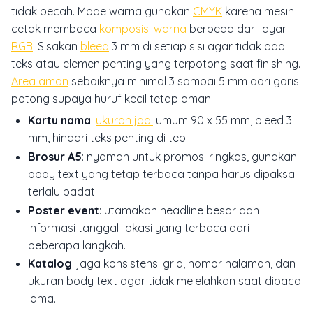
tidak pecah. Mode warna gunakan
CMYK
karena mesin
cetak membaca
komposisi warna
berbeda dari layar
RGB
. Sisakan
bleed
3 mm di setiap sisi agar tidak ada
teks atau elemen penting yang terpotong saat finishing.
Area aman
sebaiknya minimal 3 sampai 5 mm dari garis
potong supaya huruf kecil tetap aman.
Kartu nama
:
ukuran jadi
umum 90 x 55 mm, bleed 3
mm, hindari teks penting di tepi.
Brosur A5
: nyaman untuk promosi ringkas, gunakan
body text yang tetap terbaca tanpa harus dipaksa
terlalu padat.
Poster event
: utamakan headline besar dan
informasi tanggal-lokasi yang terbaca dari
beberapa langkah.
Katalog
: jaga konsistensi grid, nomor halaman, dan
ukuran body text agar tidak melelahkan saat dibaca
lama.