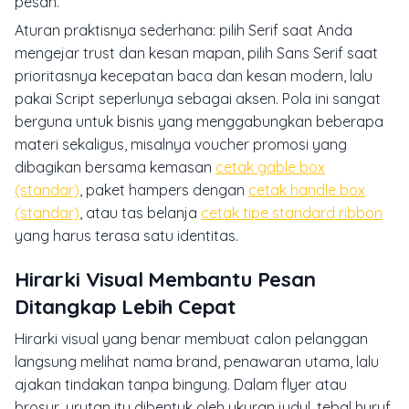
pesan.
Aturan praktisnya sederhana: pilih Serif saat Anda
mengejar trust dan kesan mapan, pilih Sans Serif saat
prioritasnya kecepatan baca dan kesan modern, lalu
pakai Script seperlunya sebagai aksen. Pola ini sangat
berguna untuk bisnis yang menggabungkan beberapa
materi sekaligus, misalnya voucher promosi yang
dibagikan bersama kemasan
cetak gable box
(standar)
, paket hampers dengan
cetak handle box
(standar)
, atau tas belanja
cetak tipe standard ribbon
yang harus terasa satu identitas.
Hirarki Visual Membantu Pesan
Ditangkap Lebih Cepat
Hirarki visual yang benar membuat calon pelanggan
langsung melihat nama brand, penawaran utama, lalu
ajakan tindakan tanpa bingung. Dalam flyer atau
brosur, urutan itu dibentuk oleh ukuran judul, tebal huruf,