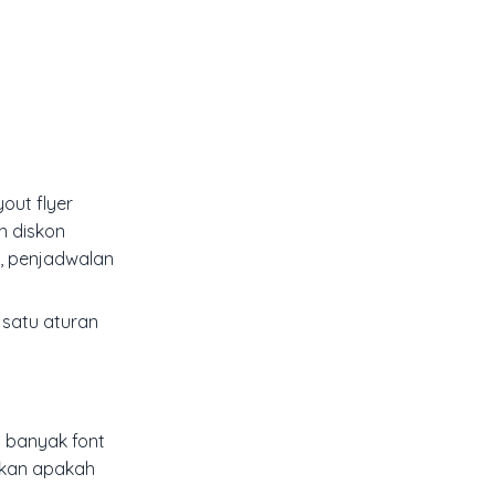
out flyer
an diskon
i, penjadwalan
 satu aturan
i banyak font
akan apakah