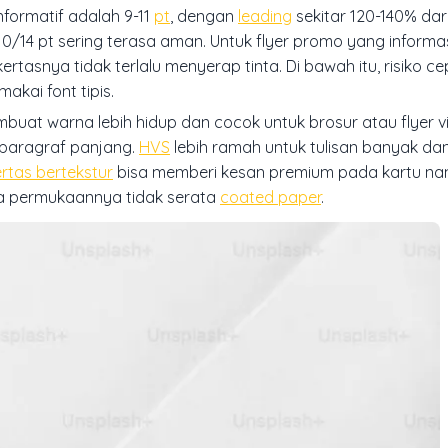
formatif adalah 9-11
pt
, dengan
leading
sekitar 120-140% dari
10/14 pt sering terasa aman. Untuk flyer promo yang informa
rtasnya tidak terlalu menyerap tinta. Di bawah itu, risiko ce
akai font tipis.
uat warna lebih hidup dan cocok untuk brosur atau flyer vis
 paragraf panjang.
HVS
lebih ramah untuk tulisan banyak da
rtas bertekstur
bisa memberi kesan premium pada kartu n
ena permukaannya tidak serata
coated paper
.