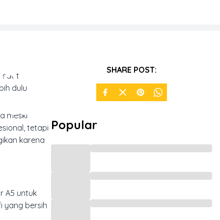
tak:
SHARE POST:
 saat
bih dulu
ercaya?
ja meski
Popular
sional, tetapi
agikan karena
r A5 untuk
i yang bersih