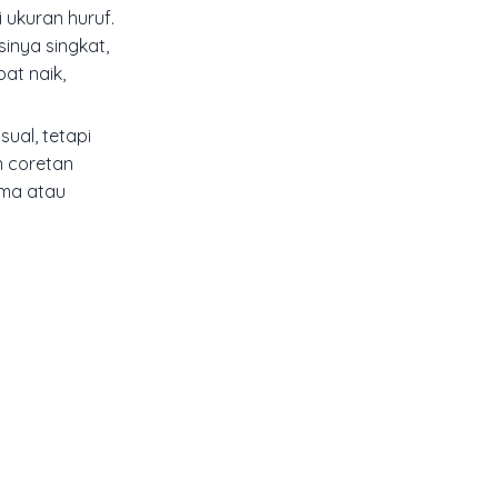
 ukuran huruf.
sinya singkat,
pat naik,
ual, tetapi
n coretan
ama atau