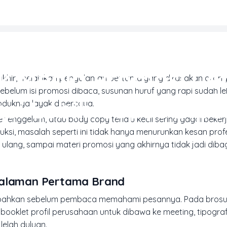
MARKETING & MEDIA PROMOSI
uk Media Promosi Ce
khir, melainkan pengalaman pertama yang dirasakan orang
ebelum isi promosi dibaca, susunan huruf yang rapi sudah le
pi Lebih Cepat Dip
produknya layak dipercaya.
 tenggelam, atau body copy terlalu kecil sering gagal beker
ksi, masalah seperti ini tidak hanya menurunkan kesan profe
ak ulang, sampai materi promosi yang akhirnya tidak jadi dib
ngalaman Pertama Brand
g bahkan sebelum pembaca memahami pesannya. Pada brosu
booklet profil perusahaan untuk dibawa ke meeting, tipograf
elah duluan.