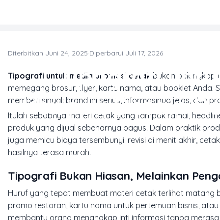
Skip to main content
Diterbitkan Juni 24, 2025
·
Diperbarui Juli 17, 2026
Tipografi unt
Tipografi untuk media promosi cetak
bukan pelengkap a
memegang brosur, flyer, kartu nama, atau booklet Anda. S
Kenapa Desain Ra
memberi sinyal: brand ini serius, informasinya jelas, dan 
Itulah sebabnya materi cetak yang tampak ramai, headline
produk yang dijual sebenarnya bagus. Dalam praktik produ
juga memicu biaya tersembunyi: revisi di menit akhir, cet
hasilnya terasa murah.
Tipografi Bukan Hiasan, Melainkan Pe
Huruf yang tepat membuat materi cetak terlihat matan
promo restoran, kartu nama untuk pertemuan bisnis, atau 
membantu orang menangkap inti informasi tanpa merasa l