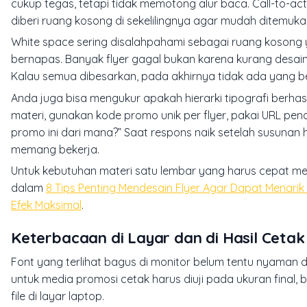
cukup tegas, tetapi tidak memotong alur baca. Call-to-ac
diberi ruang kosong di sekelilingnya agar mudah ditemuka
White space sering disalahpahami sebagai ruang kosong y
bernapas. Banyak flyer gagal bukan karena kurang desain,
Kalau semua dibesarkan, pada akhirnya tidak ada yang b
Anda juga bisa mengukur apakah hierarki tipografi berha
materi, gunakan kode promo unik per flyer, pakai URL pen
promo ini dari mana?” Saat respons naik setelah susunan hur
memang bekerja.
Untuk kebutuhan materi satu lembar yang harus cepat men
dalam
8 Tips Penting Mendesain Flyer Agar Dapat Menari
Efek Maksimal
.
Keterbacaan di Layar dan di Hasil Cetak
Font yang terlihat bagus di monitor belum tentu nyaman d
untuk media promosi cetak harus diuji pada ukuran final, b
file di layar laptop.