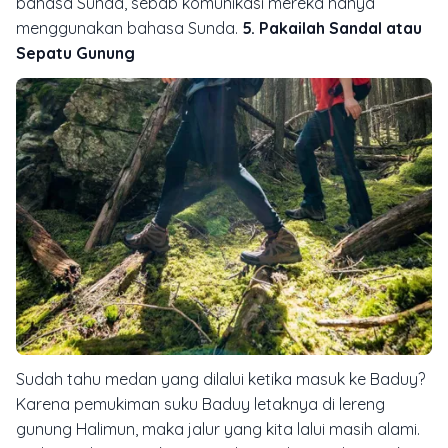
bahasa Sunda, sebab komunikasi mereka hanya
menggunakan bahasa Sunda.
5. Pakailah Sandal atau
Sepatu Gunung
Sudah tahu medan yang dilalui ketika masuk ke Baduy?
Karena pemukiman suku Baduy letaknya di lereng
gunung Halimun, maka jalur yang kita lalui masih alami.