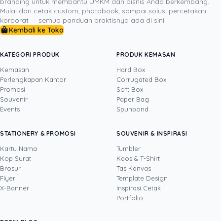
branding untuk membantu UMKM dan bisnis Anda berkembang.
berjalan ke sana. Pastikan Anda mematuhi semua
Mulai dari cetak custom, photobook, sampai solusi percetakan
peraturan yang berlaku dari kepala adat di desa
korporat — semua panduan praktisnya ada di sini.
tersebut. Selain itu, jagalah kebersihan lingkungan demi
Kembali ke Toko
kemakmuran bersama. Jangan sampai para wisatawan
atau traveler yang merusak semua keindahan tersebut.
KATEGORI PRODUK
PRODUK KEMASAN
Kemasan
Hard Box
Perlengkapan Kantor
Corrugated Box
Promosi
Soft Box
DITULIS OLEH
Souvenir
Paper Bag
Events
Spunbond
Yosua
· Content Creator
Yosua Theodorus adalah Content Creator dan
STATIONERY & PROMOSI
SOUVENIR & INSPIRASI
Video Editor yang berfokus pada pembuatan
konten digital kreatif untuk media sosial dan
Kartu Nama
Tumbler
kebutuhan pemasaran. Di Uprint.id, ia
Kop Surat
Kaos & T-Shirt
Lihat profil →
Lihat semua penulis
memproduksi video, fotografi produk, dan
Brosur
Tas Kanvas
konten visual seputar dunia percetakan, mulai
Flyer
Template Design
dari kemasan, stiker, dan banner hingga
X-Banner
Inspirasi Cetak
merchandise, sambil terus mengembangkan
Portfolio
kemampuannya lewat teknologi dan inovasi
digital terbaru. Lewat tulisannya, ia berbagi