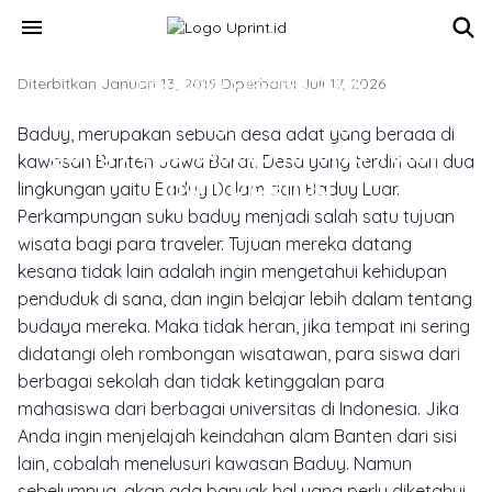
Skip to main content
menu
Diterbitkan Januari 13, 2019
TREN DESAIN & INSPIRASI CETAK
·
Diperbarui Juli 17, 2026
Tips Travelling ke Baduy Dalam
Baduy, merupakan sebuah desa adat yang berada di
yang Perlu Diketahui Jika Tidak
kawasan Banten Jawa Barat. Desa yang terdiri dari dua
Ingin Didenda
lingkungan yaitu Baduy Dalam dan Baduy Luar.
Perkampungan suku baduy menjadi salah satu tujuan
wisata bagi para traveler. Tujuan mereka datang
kesana tidak lain adalah ingin mengetahui kehidupan
penduduk di sana, dan ingin belajar lebih dalam tentang
budaya mereka.
Maka tidak heran, jika tempat ini sering
didatangi oleh rombongan wisatawan, para siswa dari
berbagai sekolah dan tidak ketinggalan para
mahasiswa dari berbagai universitas di Indonesia. Jika
Anda ingin menjelajah keindahan alam Banten dari sisi
lain, cobalah menelusuri kawasan Baduy. Namun
sebelumnya, akan ada banyak hal yang perlu diketahui.