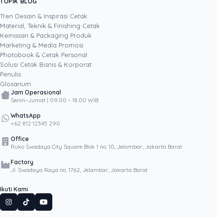
TOPIK BLOG
SHARE POST:
cara membuat konten dan materi cetak yang
menarik perhatian, layak dibagikan, dan
Tren Desain & Inspirasi Cetak
membantu bisnis bertumbuh melalui kekuatan
Material, Teknik & Finishing Cetak
kreativitas serta media digital.
Kemasan & Packaging Produk
Marketing & Media Promosi
Photobook & Cetak Personal
Popular
Solusi Cetak Bisnis & Korporat
Penulis
Glosarium
Jam Operasional
Senin–Jumat | 09.00 – 18.00 WIB
WhatsApp
+62 812 12345 290
Office
Ruko Swadaya City Square Blok 1 no. 10, Jelambar, Jakarta Barat
Factory
Jl. Swadaya Raya no. 1762, Jelambar, Jakarta Barat
Ikuti Kami