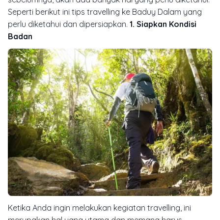
Seperti berikut ini tips travelling ke Baduy Dalam yang
perlu diketahui dan dipersiapkan.
1. Siapkan Kondisi
Badan
Ketika Anda ingin melakukan kegiatan travelling, ini
merupakan hal yang utama dan memang harus