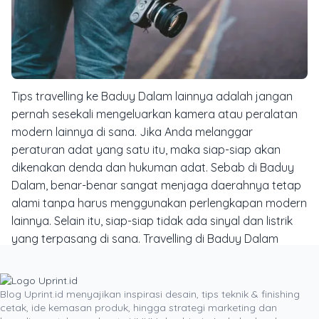
Tips travelling ke Baduy Dalam lainnya adalah jangan
pernah sesekali mengeluarkan kamera atau peralatan
modern lainnya di sana. Jika Anda melanggar
peraturan adat yang satu itu, maka siap-siap akan
dikenakan denda dan hukuman adat. Sebab di Baduy
Dalam, benar-benar sangat menjaga daerahnya tetap
alami tanpa harus menggunakan perlengkapan modern
lainnya. Selain itu, siap-siap tidak ada sinyal dan listrik
yang terpasang di sana. Travelling di Baduy Dalam
sangat cocok bagi Anda yang ingin merasakan jauhnya
hiruk pikuk kota atau merasakan hidup sederhana
tanpa aliran listrik.
Itulah tips travelling ke Baduy Dalam
Blog Uprint.id menyajikan inspirasi desain, tips teknik & finishing
cetak, ide kemasan produk, hingga strategi marketing dan
yang perlu Anda ketahui sebelum memutuskan untuk