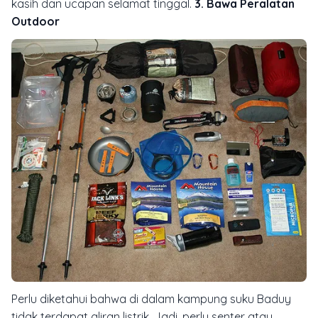
kasih dan ucapan selamat tinggal.
3. Bawa Peralatan
Outdoor
Perlu diketahui bahwa di dalam kampung suku Baduy
tidak terdapat aliran listrik. Jadi, perlu senter atau