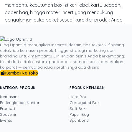
membantu kebutuhan box, stiker, label, kartu ucapan,
paper bag, hingga materi insert yang mendukung
pengalaman buka paket sesuai karakter produk Anda.
Mulailah dari kebutuhan yang paling penting untuk bisnis
Anda, lalu sesuaikan material, ukuran, dan finishing agar
hasilnya benar-benar relevan. Untuk referensi awal,
Blog Uprint.id menyajikan inspirasi desain, tips teknik & finishing
cetak, ide kemasan produk, hingga strategi marketing dan
Anda bisa melihat pembahasan tentang
solusi tepat
branding untuk membantu UMKM dan bisnis Anda berkembang.
cetak kotak kemasan
, opsi
rigid box berkualitas untuk
Mulai dari cetak custom, photobook, sampai solusi percetakan
toko online
, atau langsung konsultasikan kebutuhan
korporat — semua panduan praktisnya ada di sini.
kemasan bisnis Anda ke layanan Uprint agar struktur
Kembali ke Toko
unboxing yang dibangun tidak hanya menarik di
kamera, tetapi juga efektif menaikkan nilai jual.
KATEGORI PRODUK
PRODUK KEMASAN
Kemasan
Hard Box
Perlengkapan Kantor
Corrugated Box
Promosi
Soft Box
DITULIS OLEH
Souvenir
Paper Bag
Events
Spunbond
Tinus
· Head of Sales
Tinus adalah profesional bisnis dengan