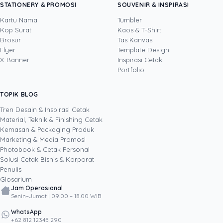
STATIONERY & PROMOSI
SOUVENIR & INSPIRASI
pengalaman lebih dari satu dekade di bidang
sales, operasional, pemasaran, pengembangan
Kartu Nama
Tumbler
bisnis, dan layanan keuangan. Sebagai Head of
Kop Surat
Kaos & T-Shirt
Lihat profil →
Lihat semua penulis
Sales Uprint.id, ia setiap hari mendampingi
Brosur
Tas Kanvas
pelanggan B2B memilih solusi cetak yang tepat,
Flyer
Template Design
dari kartu nama, brosur, dan banner untuk
X-Banner
Inspirasi Cetak
kebutuhan penjualan hingga kemasan produk
Portfolio
untuk memperkuat brand. Berbekal rekam jejak
memimpin tim, membangun hubungan
TOPIK BLOG
SHARE POST:
pelanggan strategis, dan menyempurnakan
proses bisnis, ia menulis dari pengalaman
Tren Desain & Inspirasi Cetak
nyata di lapangan tentang bagaimana materi
Material, Teknik & Finishing Cetak
cetak membantu bisnis menutup lebih banyak
Kemasan & Packaging Produk
transaksi dan bertumbuh secara berkelanjutan.
Marketing & Media Promosi
Photobook & Cetak Personal
Popular
Solusi Cetak Bisnis & Korporat
Penulis
Glosarium
Jam Operasional
Senin–Jumat | 09.00 – 18.00 WIB
WhatsApp
+62 812 12345 290