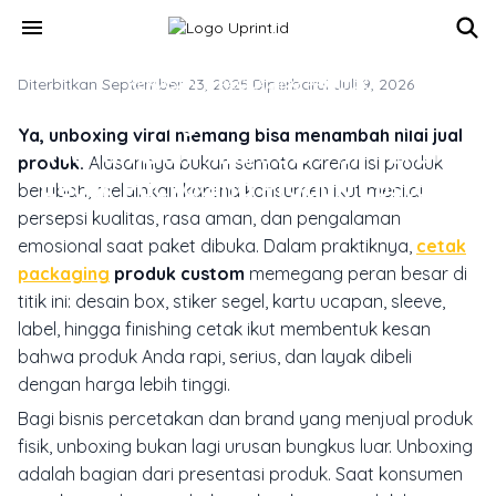
Skip to main content
menu
Diterbitkan September 23, 2025
KEMASAN & PACKAGING PRODUK
·
Diperbarui Juli 9, 2026
Unboxing Viral Produk Bisa
Ya, unboxing viral memang bisa menambah nilai jual
Menambah Nilai Jual? Ini Peran
produk.
Alasannya bukan semata karena isi produk
Cetak Packaging Produk Custom
berubah, melainkan karena konsumen ikut menilai
persepsi kualitas, rasa aman, dan pengalaman
emosional saat paket dibuka. Dalam praktiknya,
cetak
packaging
produk custom
memegang peran besar di
titik ini: desain box, stiker segel, kartu ucapan, sleeve,
label, hingga finishing cetak ikut membentuk kesan
bahwa produk Anda rapi, serius, dan layak dibeli
dengan harga lebih tinggi.
Bagi bisnis percetakan dan brand yang menjual produk
fisik, unboxing bukan lagi urusan bungkus luar. Unboxing
adalah bagian dari presentasi produk. Saat konsumen