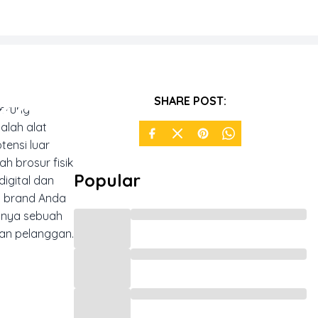
b Kamu
SHARE POST:
derung
alah alat
tensi luar
ah brosur fisik
Popular
igital dan
i brand Anda
hanya sebuah
n pelanggan.