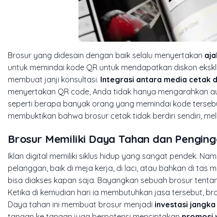
Brosur yang didesain dengan baik selalu menyertakan
aja
untuk memindai kode QR untuk mendapatkan diskon eksklus
membuat janji konsultasi.
Integrasi antara media cetak d
menyertakan QR code, Anda tidak hanya mengarahkan audie
seperti berapa banyak orang yang memindai kode tersebu
membuktikan bahwa brosur cetak tidak berdiri sendiri, mel
Brosur Memiliki Daya Tahan dan Penging
Iklan digital memiliki siklus hidup yang sangat pendek. 
pelanggan, baik di meja kerja, di laci, atau bahkan di tas 
bisa diakses kapan saja. Bayangkan sebuah brosur tenta
Ketika di kemudian hari ia membutuhkan jasa tersebut, br
Daya tahan ini membuat brosur menjadi
investasi jangka
tangan ke tangan juga berpotensi menciptakan
promosi v