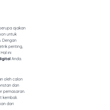
 berupa ajakan
pon untuk
n. Dengan
rik penting,
al ini
igital
Anda.
an oleh calon
nstan dan
er pemasaran.
t kembali.
kan dari