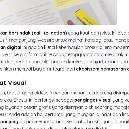
kan bertindak (call-to-action)
yang kuat dan jelas. Ini bisa
if, mengunjungi website untuk melihat katalog, atau menel
an digital
ini adalah kunci keberhasilan brosur di era moder
ns ke platform online Anda, tetapi juga dapat melacak met
t dan berapa banyak yang berkonversi menjadi pelanggan. H
ainkan menjadi bagian integral dari
ekosistem pemasaran d
at Visual
Namun, brosur yang didesain dengan menarik cenderung disimp
mereka. Brosur ini berfungsi sebagai
pengingat visual
yang ko
ng layanan desain grafis yang disimpan oleh seorang manaj
osur Anda adalah hal pertama yang mungkin ia ingat dan liha
 panjang
dalam memori brand. Selain itu, brosur yang dibagi
iral
yang tidak dapat diukur oleh algoritma digital.