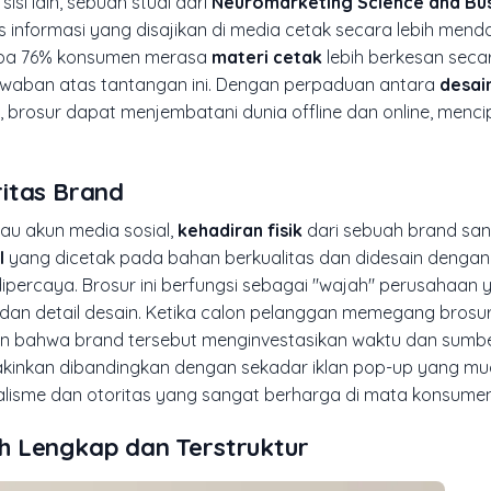
isi lain, sebuah studi dari
Neuromarketing Science and Bu
formasi yang disajikan di media cetak secara lebih mend
gapa 76% konsumen merasa
materi cetak
lebih berkesan seca
jawaban atas tantangan ini. Dengan perpaduan antara
desai
, brosur dapat menjembatani dunia offline dan online, menc
itas Brand
tau akun media sosial,
kehadiran fisik
dari sebuah brand sang
l
yang dicetak pada bahan berkualitas dan didesain dengan
ipercaya. Brosur ini berfungsi sebagai "wajah" perusahaan
n, dan detail desain. Ketika calon pelanggan memegang brosu
kin bahwa brand tersebut menginvestasikan waktu dan sumb
meyakinkan dibandingkan dengan sekadar iklan pop-up yang m
alisme dan otoritas yang sangat berharga di mata konsumen
h Lengkap dan Terstruktur