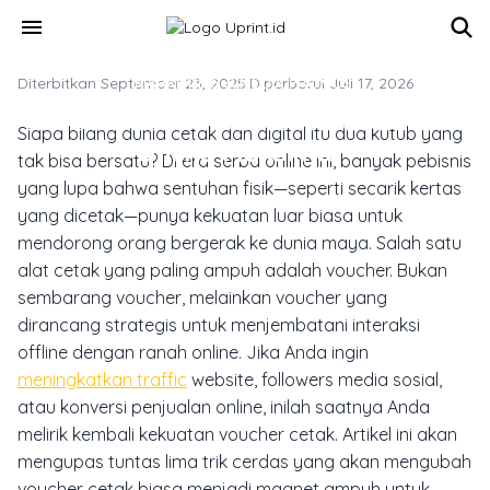
Skip to main content
menu
Diterbitkan September 23, 2025
MARKETING & MEDIA PROMOSI
·
Diperbarui Juli 17, 2026
5 Trik Voucher Cetak Untuk Trafik
Siapa bilang dunia cetak dan digital itu dua kutub yang
Online Maksimal
tak bisa bersatu? Di era serba online ini, banyak pebisnis
yang lupa bahwa sentuhan fisik—seperti secarik kertas
yang dicetak—punya kekuatan luar biasa untuk
mendorong orang bergerak ke dunia maya. Salah satu
alat cetak yang paling ampuh adalah voucher. Bukan
sembarang voucher, melainkan voucher yang
dirancang strategis untuk menjembatani interaksi
offline dengan ranah online. Jika Anda ingin
meningkatkan traffic
website, followers media sosial,
atau konversi penjualan online, inilah saatnya Anda
melirik kembali kekuatan voucher cetak. Artikel ini akan
mengupas tuntas lima trik cerdas yang akan mengubah
voucher cetak biasa menjadi magnet ampuh untuk