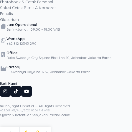
Photobook & Cetak Personal
Popular
Solusi Cetak Bisnis & Korporat
Penulis
Glosarium
Jam Operasional
Senin–Jumat | 09.00 – 18.00 WIB
WhatsApp
+62 812 12345 290
Office
Ruko Swadaya City Square Blok 1 no. 10, Jelambar, Jakarta Barat
Factory
Jl. Swadaya Raya no. 1762, Jelambar, Jakarta Barat
Ikuti Kami
© Copyright Uprint.id — All Rights Reserved
Artikel Lainnya
v0.2.361 · 08/Aug/2026 05:54 PM WIB
Syarat & Ketentuan
Kebijakan Privasi
Cookie