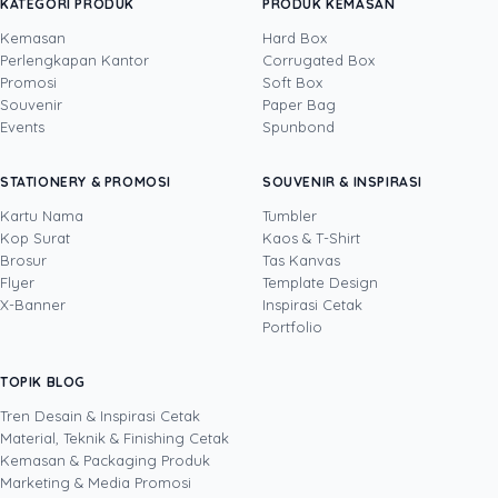
menjangkau audiens yang lebih luas.
KATEGORI PRODUK
PRODUK KEMASAN
Kemasan
Hard Box
Perlengkapan Kantor
Corrugated Box
Promosi
Soft Box
DITULIS OLEH
Souvenir
Paper Bag
Events
Spunbond
Yustian Tenegar
· Cofounder
Yustian Tenegar adalah Founder & CEO
STATIONERY & PROMOSI
SOUVENIR & INSPIRASI
Uprint.id, pakar dengan pengalaman lebih dari
20 tahun yang menguasai tiga disiplin
Kartu Nama
Tumbler
sekaligus: produksi percetakan dan kemasan
Kop Surat
Kaos & T-Shirt
Lihat profil →
Lihat semua penulis
(offset, digital printing, quality control), digital
Brosur
Tas Kanvas
marketing, serta pemrograman dan AI. Ia
Flyer
Template Design
memahami bisnis cetak langsung dari lantai
X-Banner
Inspirasi Cetak
produksi sampai baris kode, dari menghitung
Portfolio
biaya per unit hingga membangun sendiri
sistem AI internal Uprint. Tulisannya membahas
TOPIK BLOG
SHARE POST:
keputusan cetak, dari kartu nama, brosur,
sampai kemasan produk, selalu dengan
Tren Desain & Inspirasi Cetak
kacamata data dan dampak bisnis nyata.
Material, Teknik & Finishing Cetak
Kemasan & Packaging Produk
Marketing & Media Promosi