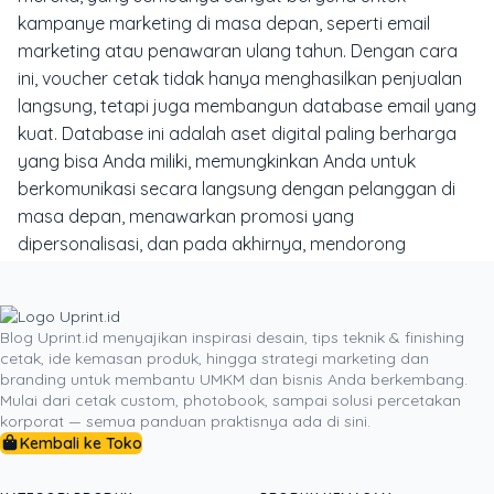
kampanye marketing di masa depan, seperti email
marketing atau penawaran ulang tahun. Dengan cara
ini, voucher cetak tidak hanya menghasilkan penjualan
langsung, tetapi juga membangun database email yang
kuat. Database ini adalah aset digital paling berharga
yang bisa Anda miliki, memungkinkan Anda untuk
berkomunikasi secara langsung dengan pelanggan di
masa depan, menawarkan promosi yang
dipersonalisasi, dan pada akhirnya, mendorong
pertumbuhan bisnis Anda secara organik.
Dengan merancang voucher cetak secara cerdas—dari
desain eksklusif, integrasi media sosial, kode personal,
Blog Uprint.id menyajikan inspirasi desain, tips teknik & finishing
cetak, ide kemasan produk, hingga strategi marketing dan
benefit berlapis, hingga pengumpulan data—Anda
branding untuk membantu UMKM dan bisnis Anda berkembang.
dapat mengubah selembar kertas menjadi alat yang
Mulai dari cetak custom, photobook, sampai solusi percetakan
powerful untuk memaksimalkan trafik online. Jembatan
korporat — semua panduan praktisnya ada di sini.
antara dunia cetak dan digital ini menawarkan peluang
Kembali ke Toko
besar bagi bisnis modern untuk tumbuh dan