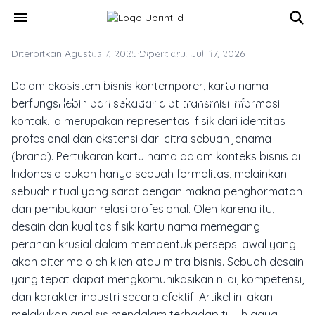
Skip to main content
menu
Diterbitkan Agustus 7, 2025
MARKETING & MEDIA PROMOSI
·
Diperbarui Juli 17, 2026
7 Gaya Kartu Nama Yang Paling
Dalam ekosistem bisnis kontemporer, kartu nama
Disukai Klien Di Indonesia
berfungsi lebih dari sekadar alat transmisi informasi
kontak. Ia merupakan representasi fisik dari identitas
profesional dan ekstensi dari citra sebuah jenama
(brand). Pertukaran kartu nama dalam konteks bisnis di
Indonesia bukan hanya sebuah formalitas, melainkan
sebuah ritual yang sarat dengan makna penghormatan
dan pembukaan relasi profesional. Oleh karena itu,
desain dan kualitas fisik kartu nama memegang
peranan krusial dalam membentuk persepsi awal yang
akan diterima oleh klien atau mitra bisnis. Sebuah desain
yang tepat dapat mengkomunikasikan nilai, kompetensi,
dan karakter industri secara efektif. Artikel ini akan
melakukan analisis mendalam terhadap tujuh gaya