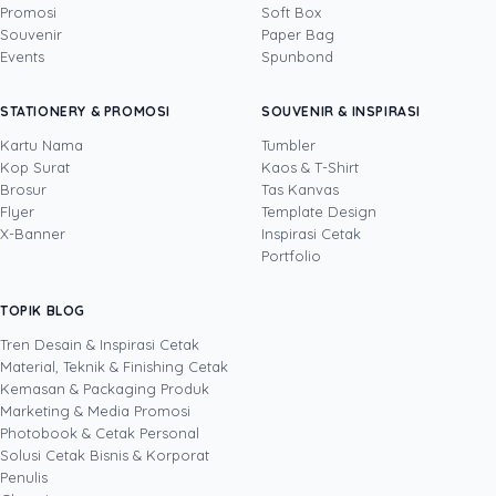
Promosi
Soft Box
DITULIS OLEH
Souvenir
Paper Bag
Events
Spunbond
Yustian Tenegar
· Cofounder
Yustian Tenegar adalah Founder & CEO
STATIONERY & PROMOSI
SOUVENIR & INSPIRASI
Uprint.id, pakar dengan pengalaman lebih dari
20 tahun yang menguasai tiga disiplin
Kartu Nama
Tumbler
sekaligus: produksi percetakan dan kemasan
Kop Surat
Kaos & T-Shirt
Lihat profil →
Lihat semua penulis
(offset, digital printing, quality control), digital
Brosur
Tas Kanvas
marketing, serta pemrograman dan AI. Ia
Flyer
Template Design
memahami bisnis cetak langsung dari lantai
X-Banner
Inspirasi Cetak
produksi sampai baris kode, dari menghitung
Portfolio
biaya per unit hingga membangun sendiri
sistem AI internal Uprint. Tulisannya membahas
TOPIK BLOG
SHARE POST:
keputusan cetak, dari kartu nama, brosur,
sampai kemasan produk, selalu dengan
Tren Desain & Inspirasi Cetak
kacamata data dan dampak bisnis nyata.
Material, Teknik & Finishing Cetak
Kemasan & Packaging Produk
Marketing & Media Promosi
Photobook & Cetak Personal
Popular
Solusi Cetak Bisnis & Korporat
Penulis