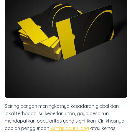
Seiring dengan meningkatnya kesadaran global dan
lokal terhadap isu keberlanjutan, gaya desain ini
mendapatkan popularitas yang signifikan. Ciri khasnya
adalah penggunaan
kertas daur ulang
atau kertas