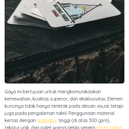
Gaya ini bertujuan untuk mengkomunikasikan
kemewahan, kualitas superior, dan eksklusivitas. Elemen
kuncinya tidak hanya terletak pada desain visual, tetapi
juga pada pengalaman taktil. Penggunaan material
kertas dengan
gramatur
tinggi (di atas 300 gsm),
tekstur unik, dan palet warna gelap seperti
hitam pekat
,