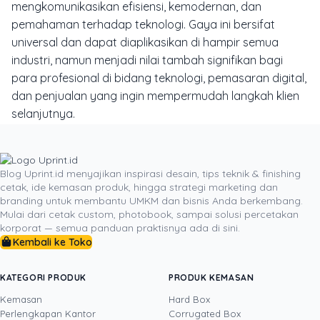
mengkomunikasikan efisiensi, kemodernan, dan
pemahaman terhadap teknologi. Gaya ini bersifat
universal dan dapat diaplikasikan di hampir semua
industri, namun menjadi nilai tambah signifikan bagi
para profesional di bidang teknologi, pemasaran digital,
dan penjualan yang ingin mempermudah langkah klien
selanjutnya.
Pemilihan gaya kartu nama yang tepat merupakan
sebuah keputusan strategis. Ia harus menjadi refleksi
otentik dari identitas profesional individu atau jenama,
Blog Uprint.id menyajikan inspirasi desain, tips teknik & finishing
cetak, ide kemasan produk, hingga strategi marketing dan
selaras dengan ekspektasi industri, dan yang
branding untuk membantu UMKM dan bisnis Anda berkembang.
terpenting, mampu meninggalkan kesan positif dan
Mulai dari cetak custom, photobook, sampai solusi percetakan
berkesan di benak klien. Investasi pada desain dan
korporat — semua panduan praktisnya ada di sini.
Kembali ke Toko
kualitas cetak, seperti yang dapat difasilitasi oleh
Uprint.id, adalah investasi pada aset
networking
paling
fundamental yang dimiliki seorang profesional.
KATEGORI PRODUK
PRODUK KEMASAN
Kemasan
Hard Box
Perlengkapan Kantor
Corrugated Box