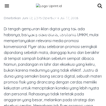
Skip to main content
menu
Diterbitkan Juni 12, 2025
MARKETING & MEDIA PROMOSI
·
Diperbarui Juli 17, 2026
7 Trik Flyer Promosi Yang Hemat
Di tengah gempuran iklan digital yang tak ada
Budget Tapi Efektif
habisnya, banyak pelaku bisnis, terutama UMKM, mulai
mempertanyakan relevansi media promosi
konvensional. Flyer atau selebaran promosi seringkali
dipandang sebelah mata, dianggap kuno dan berakhir
di tempat sampah bahkan sebelum sempat dibaca.
Namun, pandangan ini lahir dari eksekusi yang keliru,
bukan karena mediumnya yang tidak efektif. Justru di
dunia yang semakin bising secara digital, sebuah materi
promosi fisik yang dirancang dengan cerdas memiliki
kekuatan untuk menciptakan koneksi yang lebih nyata
dan personal. Rahasianya tidak terletak pada
anggaran yang besar, melainkan pada strategi dan
eksekusi cerdas. Memahami trik flyer promosi yang