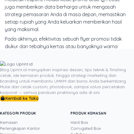
juga memberikan data berharga untuk mengasah
strategi pemasaran Anda di masa depan, memastikan
setiap rupiah yang Anda keluarkan memberikan hasil
yang maksimal.
Pada akhirnya, efektivitas sebuah flyer promosi tidak
diukur dari tebalnya kertas atau banyaknya warna
yang digunakan, melainkan dari kedalaman strategi di
baliknya. Dengan memadukan pesan yang fokus, desain
yang memikat, penawaran yang kuat, dan distribusi
Blog Uprint.id menyajikan inspirasi desain, tips teknik & finishing
cetak, ide kemasan produk, hingga strategi marketing dan
yang cerdas, selembar kertas sederhana dapat
branding untuk membantu UMKM dan bisnis Anda berkembang.
menjadi salah satu senjata pemasaran paling efisien
Mulai dari cetak custom, photobook, sampai solusi percetakan
dan hemat biaya dalam arsenal Anda. Ini adalah bukti
korporat — semua panduan praktisnya ada di sini.
bahwa dalam pemasaran, kreativitas dan pemahaman
Kembali ke Toko
mendalam terhadap audiens akan selalu mengalahkan
anggaran yang besar.
KATEGORI PRODUK
PRODUK KEMASAN
Kemasan
Hard Box
Perlengkapan Kantor
Corrugated Box