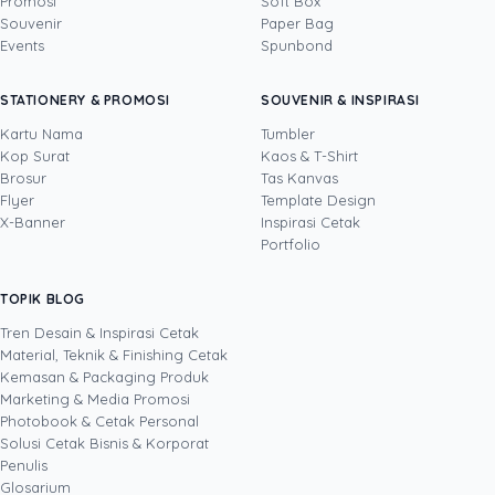
Promosi
Soft Box
DITULIS OLEH
Souvenir
Paper Bag
Events
Spunbond
Yosua
· Content Creator
Yosua Theodorus adalah Content Creator dan
STATIONERY & PROMOSI
SOUVENIR & INSPIRASI
Video Editor yang berfokus pada pembuatan
konten digital kreatif untuk media sosial dan
Kartu Nama
Tumbler
kebutuhan pemasaran. Di Uprint.id, ia
Kop Surat
Kaos & T-Shirt
Lihat profil →
Lihat semua penulis
memproduksi video, fotografi produk, dan
Brosur
Tas Kanvas
konten visual seputar dunia percetakan, mulai
Flyer
Template Design
dari kemasan, stiker, dan banner hingga
X-Banner
Inspirasi Cetak
merchandise, sambil terus mengembangkan
Portfolio
kemampuannya lewat teknologi dan inovasi
digital terbaru. Lewat tulisannya, ia berbagi
TOPIK BLOG
SHARE POST:
cara membuat konten dan materi cetak yang
menarik perhatian, layak dibagikan, dan
Tren Desain & Inspirasi Cetak
membantu bisnis bertumbuh melalui kekuatan
Material, Teknik & Finishing Cetak
kreativitas serta media digital.
Kemasan & Packaging Produk
Marketing & Media Promosi
Photobook & Cetak Personal
Popular
Solusi Cetak Bisnis & Korporat
Penulis
Glosarium