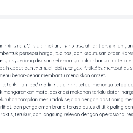
REN DESAIN & INSPIRASI CETAK
ekinian yang Bikin
n minuman. Di meja makan, menu adalah alat penjualan yan
entuk persepsi harga, kualitas, dan keputusan order. Karena
n Cetak Menu Lemb
ne
, yang sedang disusun sebenarnya bukan hanya materi cet
ih cepat dan membeli lebih banyak. Artikel ini membahas str
gar menu benar-benar membantu menaikkan omzet.
stom Online
stetik, dan feed media sosial rapi, tetapi menunya tetap ga
ak mengarahkan mata, deskripsi makanan terlalu datar, harg
eluruhan tampilan menu tidak sejalan dengan positioning mer
rlihat, dan pengalaman brand terasa putus di titik paling pen
aktis, terukur, dan langsung relevan dengan operasional res