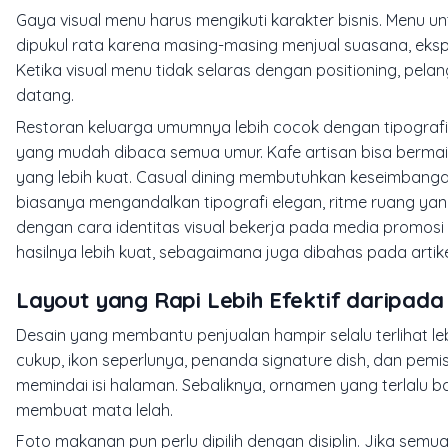
Gaya visual menu harus mengikuti karakter bisnis. Menu untu
dipukul rata karena masing-masing menjual suasana, ek
Ketika visual menu tidak selaras dengan positioning, p
datang.
Restoran keluarga umumnya lebih cocok dengan tipografi 
yang mudah dibaca semua umur. Kafe artisan bisa bermain
yang lebih kuat. Casual dining membutuhkan keseimbangan 
biasanya mengandalkan tipografi elegan, ritme ruang yang l
dengan cara identitas visual bekerja pada media promosi
hasilnya lebih kuat, sebagaimana juga dibahas pada artik
Layout yang Rapi Lebih Efektif daripada
Desain yang membantu penjualan hampir selalu terlihat leb
cukup, ikon seperlunya, penanda signature dish, dan pe
memindai isi halaman. Sebaliknya, ornamen yang terlalu ba
membuat mata lelah.
Foto makanan pun perlu dipilih dengan disiplin. Jika semua