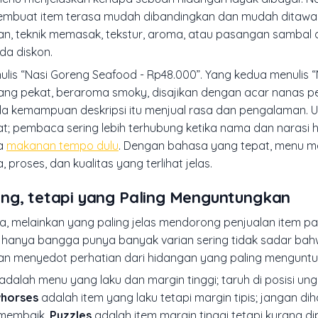
” membuat item terasa mudah dibandingkan dan mudah ditawar
han, teknik memasak, tekstur, aroma, atau pasangan samba
da diskon.
lis “Nasi Goreng Seafood - Rp48.000”. Yang kedua menulis 
ng pekat, beraroma smoky, disajikan dengan acar nanas pe
da kemampuan deskripsi itu menjual rasa dan pengalaman. 
uat; pembaca sering lebih terhubung ketika nama dan narasi
ma
makanan tempo dulu
. Dengan bahasa yang tepat, menu 
proses, dan kualitas yang terlihat jelas.
ng, tetapi yang Paling Menguntungkan
, melainkan yang paling jelas mendorong penjualan item pa
yang hanya bangga punya banyak varian sering tidak sadar ba
dan menyedot perhatian dari hidangan yang paling mengunt
adalah menu yang laku dan margin tinggi; taruh di posisi ungg
horses
adalah item yang laku tetapi margin tipis; jangan dih
a membaik.
Puzzles
adalah item margin tinggi tetapi kurang di