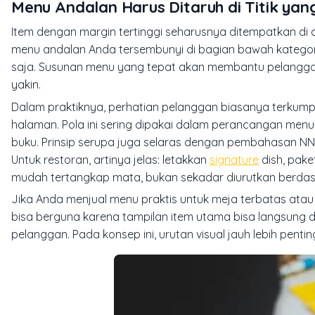
Menu Andalan Harus Ditaruh di Titik yang
Item dengan margin tertinggi seharusnya ditempatkan di
menu andalan Anda tersembunyi di bagian bawah kategor
saja. Susunan menu yang tepat akan membantu pelanggan m
yakin.
Dalam praktiknya, perhatian pelanggan biasanya terkumpu
halaman. Pola ini sering dipakai dalam perancangan men
buku. Prinsip serupa juga selaras dengan pembahasan NN
Untuk restoran, artinya jelas: letakkan
signature
dish, pake
mudah tertangkap mata, bukan sekadar diurutkan berdas
Jika Anda menjual menu praktis untuk meja terbatas atau
bisa berguna karena tampilan item utama bisa langsung 
pelanggan. Pada konsep ini, urutan visual jauh lebih pent