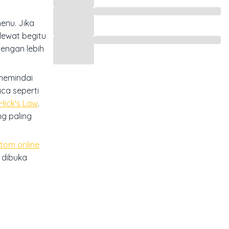
enu. Jika
lewat begitu
dengan lebih
 memindai
ca seperti
Hick's Law
.
ng paling
tom online
 dibuka