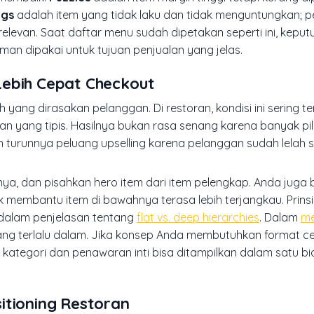
gs
adalah item yang tidak laku dan tidak menguntungkan; 
relevan. Saat daftar menu sudah dipetakan seperti ini, kepu
man dipakai untuk tujuan penjualan yang jelas.
Lebih Cepat Checkout
ng dirasakan pelanggan. Di restoran, kondisi ini sering ter
an yang tipis. Hasilnya bukan rasa senang karena banyak pil
an turunnya peluang upselling karena pelanggan sudah lelah 
unya, dan pisahkan hero item dari item pelengkap. Anda juga
 membantu item di bawahnya terasa lebih terjangkau. Prinsi
dalam penjelasan tentang
flat vs. deep hierarchies
. Dalam
me
abang terlalu dalam. Jika konsep Anda membutuhkan format c
na kategori dan penawaran inti bisa ditampilkan dalam satu b
itioning Restoran