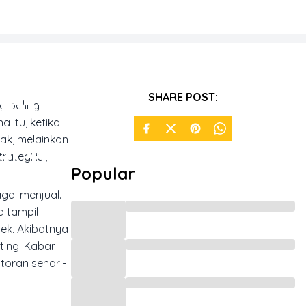
 Omzet
SHARE POST:
g paling
 itu, ketika
aran
ak, melainkan
ategi isi,
Popular
gal menjual.
a tampil
ek. Akibatnya
ting. Kabar
toran sehari-