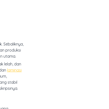
. Sebaliknya,
san produksi
an utama.
k lelah, dan
 dan
laminasi
ium,
ang stabil
ripsinya.
 yang