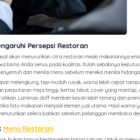
ngaruhi Persepsi Restoran
 asal akan menurunkan citra restoran meski makanannya enak
a bisnis Anda serius pada kualitas. Itulah sebabnya keputu
menyentuh dan menilai menu sebelum mereka menilai hidang
cepat melengkung, tepi mudah rusak, warna lebih cepat tampa
n perputaran meja tinggi, kertas tebal, cover yang mantap,
sihkan. Laminasi doff memberi kesan lebih tenang dan prem
ika foto makanan menjadi elemen jual utama. Hasil warna y
enurunkan selera bahkan sebelum pelanggan membaca desk
k
Menu Restoran
pakai, bukan hanya berdasarkan harga satuan. Untuk isi menu