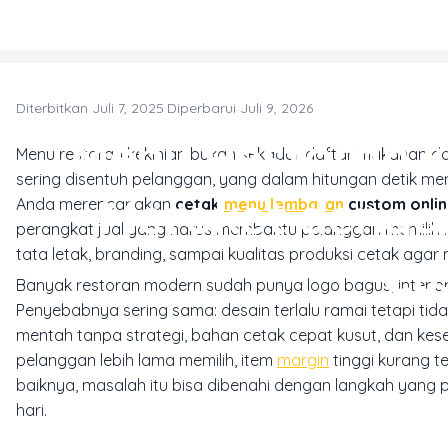
Skip to main content
Diterbitkan Juli 7, 2025
·
Diperbarui Juli 9, 2026
T
Menu Restoran K
Menu restoran kekinian bukan sekadar daftar makanan da
sering disentuh pelanggan, yang dalam hitungan detik memb
Meroket denga
Anda merencanakan
cetak
menu lembaran
custom onli
perangkat jual yang harus membantu pelanggan memilih leb
tata letak, branding, sampai kualitas produksi cetak a
Cu
Banyak restoran modern sudah punya logo bagus, interior e
Penyebabnya sering sama: desain terlalu ramai tetapi tid
mentah tanpa strategi, bahan cetak cepat kusut, dan kes
pelanggan lebih lama memilih, item
margin
tinggi kurang te
baiknya, masalah itu bisa dibenahi dengan langkah yang pr
hari.