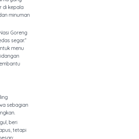
 di kepala
l dan minuman
“Nasi Goreng
das segar.”
Untuk menu
 hidangan
membantu
ling
hwa sebagian
ungkan.
ul, beri
apus, tetapi
pesan;