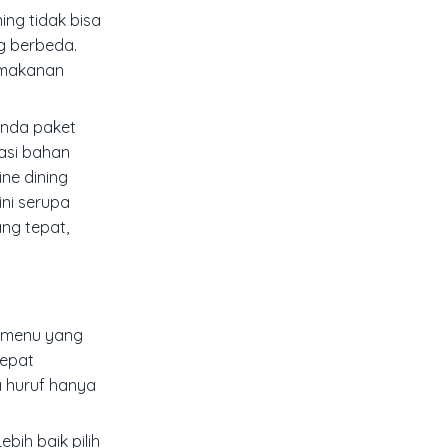
ing tidak bisa
g berbeda.
m makanan
anda paket
rasi bahan
ne dining
ini serupa
ng tepat,
tarmenu yang
cepat
a huruf hanya
bih baik pilih