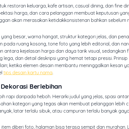
k restoran keluarga, kafe artisan, casual dining, dan fine din
spektasi harga, dan cara pelanggan membuat keputusan yan
elanggan akan merasakan ketidakkonsistenan bahkan sebelu
yang besar, warna hangat, struktur kategori jelas, dan pen
 pada ruang kosong, tone foto yang lebih editorial, dan na
antara kejelasan harga dan daya tarik visual, sedangkan fi
ega, dan detail deskripsi yang hemat tetapi presisi. Prinsip 
 lain; ketika elemen desain membantu meninggalkan kesan ya
el
tips desain kartu nama
.
 Dekorasi Berlebihan
ih rapi daripada heboh. Hierarki judul yang jelas, spasi an
misahan kategori yang tegas akan membuat pelanggan lebih 
nyak, latar terlalu sibuk, atau campuran terlalu banyak gay
 item diberi foto, halaman bisa terasa sempit dan murahan. Le