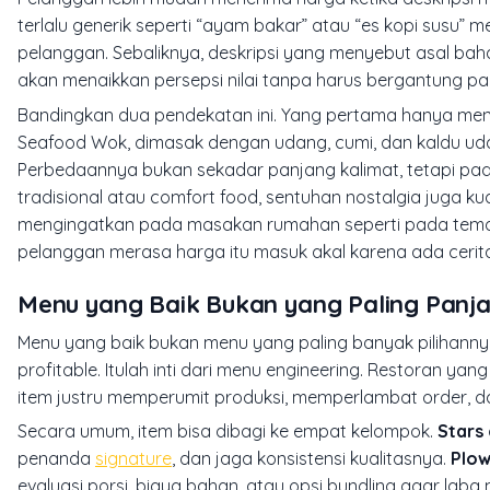
terlalu generik seperti “ayam bakar” atau “es kopi susu
pelanggan. Sebaliknya, deskripsi yang menyebut asal ba
akan menaikkan persepsi nilai tanpa harus bergantung pa
Bandingkan dua pendekatan ini. Yang pertama hanya menu
Seafood Wok, dimasak dengan udang, cumi, dan kaldu uda
Perbedaannya bukan sekadar panjang kalimat, tetapi pa
tradisional atau comfort food, sentuhan nostalgia juga k
mengingatkan pada masakan rumahan seperti pada te
pelanggan merasa harga itu masuk akal karena ada cerita, 
Menu yang Baik Bukan yang Paling Panja
Menu yang baik bukan menu yang paling banyak pilihannya
profitable. Itulah inti dari menu engineering. Restoran 
item justru memperumit produksi, memperlambat order, 
Secara umum, item bisa dibagi ke empat kelompok.
Stars
penanda
signature
, dan jaga konsistensi kualitasnya.
Plow
evaluasi porsi, biaya bahan, atau opsi bundling agar lab