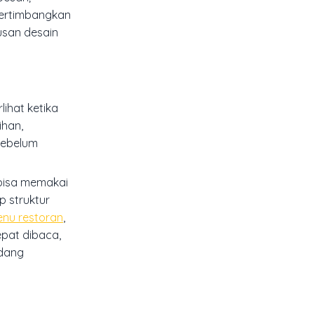
pertimbangkan
tusan desain
lihat ketika
ihan,
sebelum
 bisa memakai
p struktur
nu restoran
,
epat dibaca,
idang