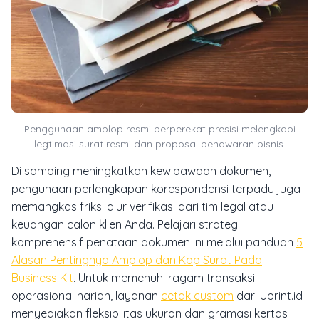
Penggunaan amplop resmi berperekat presisi melengkapi
legtimasi surat resmi dan proposal penawaran bisnis.
Di samping meningkatkan kewibawaan dokumen,
pengunaan perlengkapan korespondensi terpadu juga
memangkas friksi alur verifikasi dari tim legal atau
keuangan calon klien Anda. Pelajari strategi
komprehensif penataan dokumen ini melalui panduan
5
Alasan Pentingnya Amplop dan Kop Surat Pada
Business Kit
. Untuk memenuhi ragam transaksi
operasional harian, layanan
cetak custom
dari Uprint.id
menyediakan fleksibilitas ukuran dan gramasi kertas