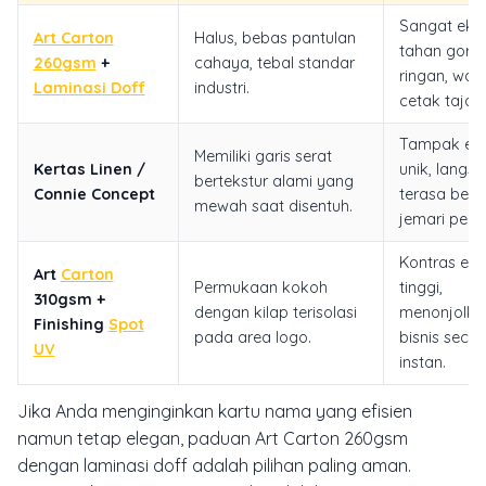
Sangat eko
Art Carton
Halus, bebas pantulan
tahan gore
260gsm
+
cahaya, tebal standar
ringan, war
Laminasi Doff
industri.
cetak tajam
Tampak eksk
Memiliki garis serat
Kertas Linen /
unik, langs
bertekstur alami yang
Connie Concept
terasa beda
mewah saat disentuh.
jemari pene
Kontras est
Art
Carton
Permukaan kokoh
tinggi,
310gsm +
dengan kilap terisolasi
menonjolka
Finishing
Spot
pada area logo.
bisnis secar
UV
instan.
Jika Anda menginginkan kartu nama yang efisien
namun tetap elegan, paduan Art Carton 260gsm
dengan laminasi doff adalah pilihan paling aman.