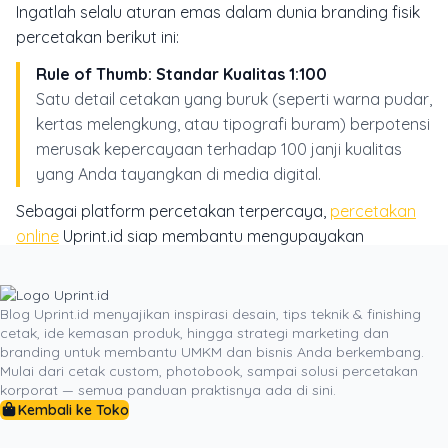
Ingatlah selalu aturan emas dalam dunia branding fisik
percetakan berikut ini:
Rule of Thumb: Standar Kualitas 1:100
Satu detail cetakan yang buruk (seperti warna pudar,
kertas melengkung, atau tipografi buram) berpotensi
merusak kepercayaan terhadap 100 janji kualitas
yang Anda tayangkan di media digital.
Sebagai platform percetakan terpercaya,
percetakan
online
Uprint.id siap membantu mengupayakan
transformasi identitas visual bisnis Anda. Didukung
teknologi cetak berstandar ISO, beragam pilihan bahan
kertas berkualitas tinggi, serta layanan konsultasi
Blog Uprint.id menyajikan inspirasi desain, tips teknik & finishing
cetak, ide kemasan produk, hingga strategi marketing dan
desain profesional, mewujudkan perlengkapan kantor
branding untuk membantu UMKM dan bisnis Anda berkembang.
berkelas kini dapat dilakukan secara cepat dan efisien.
Mulai dari cetak custom, photobook, sampai solusi percetakan
Kunjungi platform Uprint.id sekarang, tentukan
korporat — semua panduan praktisnya ada di sini.
Kembali ke Toko
spesifikasi stationery pilihan Anda, dan mulailah
membangun reputasi bisnis yang lebih kuat, kredibel,