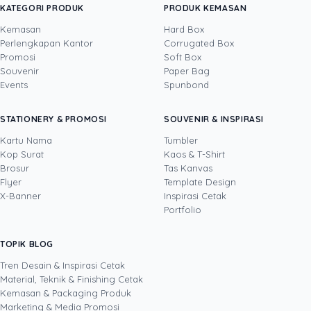
dan disegani di industri Anda!
KATEGORI PRODUK
PRODUK KEMASAN
Kemasan
Hard Box
Perlengkapan Kantor
Corrugated Box
Promosi
Soft Box
DITULIS OLEH
Souvenir
Paper Bag
Events
Spunbond
Devito
· CFO
Devito adalah CFO sekaligus COO Uprint.id
STATIONERY & PROMOSI
SOUVENIR & INSPIRASI
dengan pengalaman lebih dari 15 tahun di
bidang keuangan dan operasional bisnis. Ia
Kartu Nama
Tumbler
menjaga dua sisi perusahaan sekaligus:
Kop Surat
Kaos & T-Shirt
Lihat profil →
Lihat semua penulis
kesehatan finansial (arus kas, margin, strategi
Brosur
Tas Kanvas
harga) dan kelancaran operasional produksi di
Flyer
Template Design
industri percetakan serta kemasan B2B, dari
X-Banner
Inspirasi Cetak
kontrol kualitas hingga manajemen vendor.
Portfolio
Lewat tulisannya, ia menerjemahkan angka
yang rumit menjadi keputusan sederhana,
TOPIK BLOG
SHARE POST:
membantu pembaca menimbang biaya cetak
brosur, kemasan, atau banner sebagai investasi
Tren Desain & Inspirasi Cetak
yang jelas hitungan untungnya.
Material, Teknik & Finishing Cetak
Kemasan & Packaging Produk
Marketing & Media Promosi