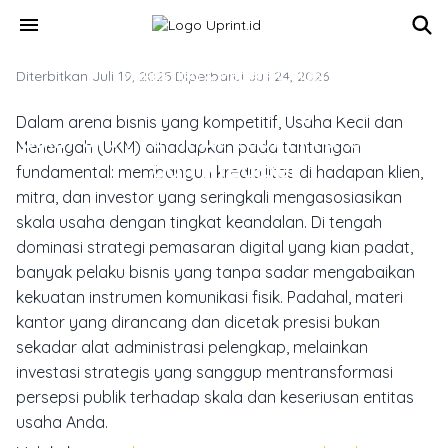
Skip to main content
menu
Diterbitkan Juli 19, 2025
MARKETING & MEDIA PROMOSI
·
Diperbarui Juli 24, 2026
8 Cara Cetak Stationery Custom
Dalam arena bisnis yang kompetitif, Usaha Kecil dan
Bikin UKM Terlihat Lebih Profesional
Menengah (UKM) dihadapkan pada tantangan
dan Kredibel
fundamental: membangun kredibilitas di hadapan klien,
mitra, dan investor yang seringkali mengasosiasikan
skala usaha dengan tingkat keandalan. Di tengah
dominasi strategi pemasaran digital yang kian padat,
banyak pelaku bisnis yang tanpa sadar mengabaikan
kekuatan instrumen komunikasi fisik. Padahal, materi
kantor yang dirancang dan dicetak presisi bukan
sekadar alat administrasi pelengkap, melainkan
investasi strategis yang sanggup mentransformasi
persepsi publik terhadap skala dan keseriusan entitas
usaha Anda.