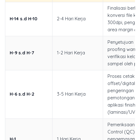
Finalisasi berka
konversi file k
H-14 s.d H-10
2-4 Hari Kerja
300dpi, penge
area margin & 
Penyetujuan
di
proofing
warna
H-9 s.d H-7
1-2 Hari Kerja
verifikasi kela
sampel oleh p
Proses cetak
offset/digital,
pengeringan tin
H-6 s.d H-2
3-5 Hari Kerja
pemotongan pre
aplikasi finishin
(laminasi/UV).
Pemeriksaan Qu
Control (QC) ak
H-1
1 Hari Kerja
pengemasan 