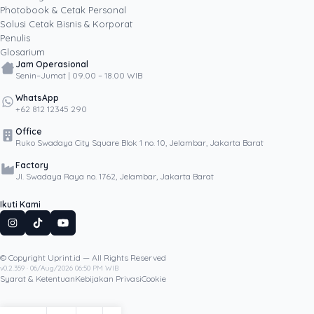
Photobook & Cetak Personal
Popular
Solusi Cetak Bisnis & Korporat
Penulis
Glosarium
Jam Operasional
Senin–Jumat | 09.00 – 18.00 WIB
WhatsApp
+62 812 12345 290
Office
Ruko Swadaya City Square Blok 1 no. 10, Jelambar, Jakarta Barat
Factory
Jl. Swadaya Raya no. 1762, Jelambar, Jakarta Barat
Ikuti Kami
© Copyright Uprint.id — All Rights Reserved
Artikel Lainnya
v0.2.359 · 06/Aug/2026 06:50 PM WIB
Syarat & Ketentuan
Kebijakan Privasi
Cookie