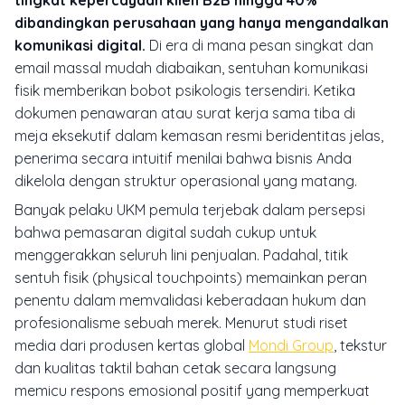
tingkat kepercayaan klien B2B hingga 40%
dibandingkan perusahaan yang hanya mengandalkan
komunikasi digital.
Di era di mana pesan singkat dan
email massal mudah diabaikan, sentuhan komunikasi
fisik memberikan bobot psikologis tersendiri. Ketika
dokumen penawaran atau surat kerja sama tiba di
meja eksekutif dalam kemasan resmi beridentitas jelas,
penerima secara intuitif menilai bahwa bisnis Anda
dikelola dengan struktur operasional yang matang.
Banyak pelaku UKM pemula terjebak dalam persepsi
bahwa pemasaran digital sudah cukup untuk
menggerakkan seluruh lini penjualan. Padahal, titik
sentuh fisik (
physical touchpoints
) memainkan peran
penentu dalam memvalidasi keberadaan hukum dan
profesionalisme sebuah merek. Menurut studi riset
media dari produsen kertas global
Mondi Group
, tekstur
dan kualitas taktil bahan cetak secara langsung
memicu respons emosional positif yang memperkuat