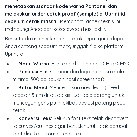
menetapkan standar kode warna Pantone, dan
melakukan order cetak proof (sample) di Uprint.id
sebelum cetak massal.
Memahami aspek teknis ini
melindungi Anda dari kekecewaan hasil akhir.
Berikut adalah checklist pra-cetak cepat yang dapat
Anda centang sebelum mengunggah file ke platform
Uprint.id:
[ ]
Mode Warna:
File telah diubah dari RGB ke CMYK.
[ ]
Resolusi File:
Gambar dan logo memiliki resolusi
minimal 300 dpi (bukan hasil
screenshot
).
[ ]
Batas Bleed:
Menyediakan area lebih (bleed)
sebesar 3mm di setiap sisi luar pola potong untuk
mencegah garis putih akibat deviasi potong pisau
cetak.
[ ]
Konversi Teks:
Seluruh font teks telah di-
convert
to curves/outlines
agar bentuk huruf tidak berubah
saat dibuka di komputer cetak.