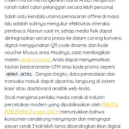
makin mahal memungkinkan bisnis Anda menyentuh
ranah taktil calon pelanggan secara lebih personal.
Salah satu kendala utama pemasaran offline di masa
lalu adalah sulitnya mengukur efektivitas interaksi
pembaca. Namun saat ini, setiap media fisik dapat
diintegrasikan secara presisi ke dalam corong konversi
digital menggunakan QR code dinamis dan kode
voucher khusus area. Misalnya, saat membagikan
materi
cetak promosi
, Anda dapat menyematkan
tautan berparameter UTM atau kode promo seperti
. Dengan begitu, data pemindaian dan
HEMAT-JKT01
transaksi masuk dapat dipantau langsung di sistem
kasir atau dashboard analitik web Anda.
Studi mengenai perilaku media cetak di industri
percetakan modern yang dipublikasikan oleh
PRINT &
PUBLISHING Europe DACH
menunjukkan bahwa
konsumen cenderung menyimpan dan mengingat
pesan cetak 3 kali lebih lama dibandingkan iklan digital