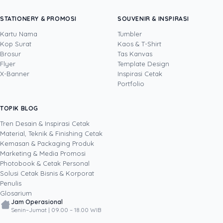
Yosua
Yosua Theodorus adalah Content Creator dan
STATIONERY & PROMOSI
SOUVENIR & INSPIRASI
Video Editor yang berfokus pada pembuatan
konten digital kreatif untuk media sosial dan
Kartu Nama
Tumbler
kebutuhan pemasaran. Di Uprint.id, ia
Kop Surat
Kaos & T-Shirt
Lihat profil →
Lihat semua penulis
memproduksi video, fotografi produk, dan
Brosur
Tas Kanvas
konten visual seputar dunia percetakan, mulai
Flyer
Template Design
dari kemasan, stiker, dan banner hingga
X-Banner
Inspirasi Cetak
merchandise, sambil terus mengembangkan
Portfolio
kemampuannya lewat teknologi dan inovasi
digital terbaru. Lewat tulisannya, ia berbagi
TOPIK BLOG
SHARE POST:
cara membuat konten dan materi cetak yang
menarik perhatian, layak dibagikan, dan
Tren Desain & Inspirasi Cetak
membantu bisnis bertumbuh melalui kekuatan
Material, Teknik & Finishing Cetak
kreativitas serta media digital.
Kemasan & Packaging Produk
Marketing & Media Promosi
Photobook & Cetak Personal
Popular
Solusi Cetak Bisnis & Korporat
Penulis
Glosarium
Jam Operasional
Senin–Jumat | 09.00 – 18.00 WIB