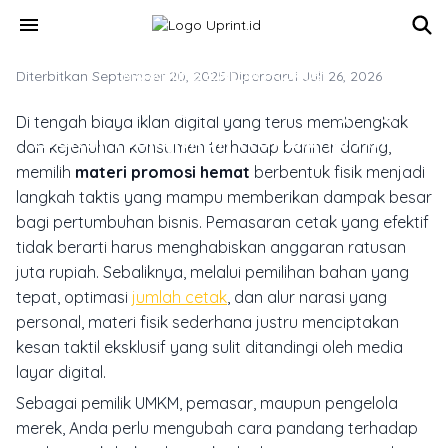
Skip to main content
menu
Diterbitkan September 20, 2025
MARKETING & MEDIA PROMOSI
·
Diperbarui Juli 26, 2026
9 Materi Promosi Hemat yang
Di tengah biaya iklan digital yang terus membengkak
Efektif Melejitkan ROI Bisnis Anda
dan kejenuhan konsumen terhadap banner daring,
memilih
materi promosi hemat
berbentuk fisik menjadi
langkah taktis yang mampu memberikan dampak besar
bagi pertumbuhan bisnis. Pemasaran cetak yang efektif
tidak berarti harus menghabiskan anggaran ratusan
juta rupiah. Sebaliknya, melalui pemilihan bahan yang
tepat, optimasi
jumlah cetak
, dan alur narasi yang
personal, materi fisik sederhana justru menciptakan
kesan taktil eksklusif yang sulit ditandingi oleh media
layar digital.
Sebagai pemilik UMKM, pemasar, maupun pengelola
merek, Anda perlu mengubah cara pandang terhadap