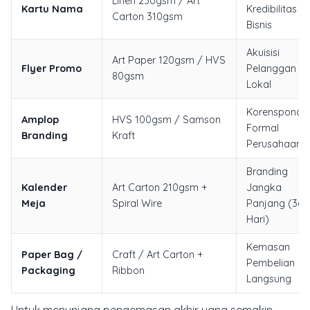
Linen 230gsm / Art
Kartu Nama
Kredibilitas
Carton 310gsm
Bisnis
Akuisisi
Art Paper 120gsm / HVS
Flyer Promo
Pelanggan
80gsm
Lokal
Korensponden
Amplop
HVS 100gsm / Samson
Formal
Branding
Kraft
Perusahaan
Branding
Kalender
Art Carton 210gsm +
Jangka
Meja
Spiral Wire
Panjang (365
Hari)
Kemasan
Paper Bag /
Craft / Art Carton +
Pembelian
Packaging
Ribbon
Langsung