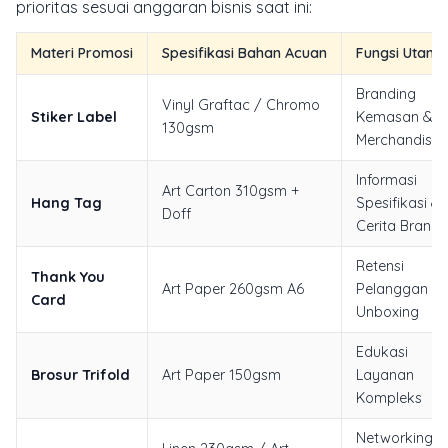
prioritas sesuai anggaran bisnis saat ini:
Materi Promosi
Spesifikasi Bahan Acuan
Fungsi Utama
Branding
Vinyl Graftac / Chromo
Stiker Label
Kemasan &
130gsm
Merchandise
Informasi
Art Carton 310gsm +
Hang Tag
Spesifikasi &
Doff
Cerita Brand
Retensi
Thank You
Art Paper 260gsm A6
Pelanggan &
Card
Unboxing
Edukasi
Brosur Trifold
Art Paper 150gsm
Layanan
Kompleks
Networking &