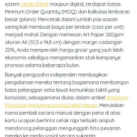
sistem
cetak offset
maupun digital, terdapat batas
Minimum Order Quantity (MOQ) dan kalkulasi lembaran
besar (plano). Mencetak dalam jumlah pas-pasan
sering kali membuat biaya per lembar (
cost per unit
)
menjadi mahal. Dengan memesan Art Paper 260gsm
ukuran A6 (10,5 x 14,8 cm) dengan margin cadangan
20%, Anda memperoleh harga grosir yang jauh lebih
ekonomis sekaligus mengamankan stok kampanye
promosi selama beberapa bulan.
Banyak pengusaha independen membagikan
pengalaman mereka tentang bagaimana membangun
basis pelanggan setia lewat komunikasi taktil yang
konsisten, sebagaimana diulas dalam artikel
Smashing
Magazine mengenai promosi klien impian
. Menuliskan
nama pembeli secara manual dengan pena di atas
kartu ucapan bertinta cetak rapi terbukti ampuh
mendorong pelanggan mengunggah foto pesanan
mereka ke media sosial secara sukarela.