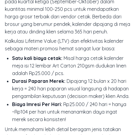
pada kuartal ketiga (September-Oktober) dalam
kuantitas minimal 100-250 pcs untuk mendapatkan
harga grosir terbaik dari vendor cetak. Berbeda dari
brosur yang berumur pendek, kalender dipajang di meja
kerja atau dinding klien selama 365 hari penuh.
Kalkulasi Lifetime Value (LTV) dan efektivitas kalender
sebagai materi promosi hemat sangat luar biasa:
Satu kali biaya cetak:
Misal harga cetak kalender
meja isi 12 lembar Art Carton 210gsm dudukan linen
adalah Rp25.000 / pcs.
Durasi Paparan Merek:
Dipajang 12 bulan x 20 hari
kerja = 240 hari paparan visual langsung di hadapan
pengambilan keputusan (decision maker) klien Anda.
Biaya Imresi Per Hari:
Rp25.000 / 240 hari = hanya
~Rp104 per hari untuk menanamkan daya ingat
merek secara konsisten!
Untuk memahami lebih detail beragam jenis tatakan