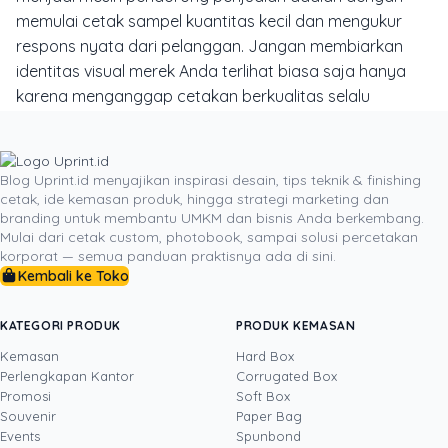
memulai cetak sampel kuantitas kecil dan mengukur
respons nyata dari pelanggan. Jangan membiarkan
identitas visual merek Anda terlihat biasa saja hanya
karena menganggap cetakan berkualitas selalu
berbiaya mahal.
Menjaga konsistensi warna logo, tipografi, dan bahan
cetakan fisik akan membentuk citra bisnis yang kredibel,
Blog Uprint.id menyajikan inspirasi desain, tips teknik & finishing
cetak, ide kemasan produk, hingga strategi marketing dan
tepercaya, dan siap bersaing di pasar modern. Bila
branding untuk membantu UMKM dan bisnis Anda berkembang.
Anda memerlukan panduan teknis lebih lanjut atau ingin
Mulai dari cetak custom, photobook, sampai solusi percetakan
merealisasikan kebutuhan cetak promosi berkualitas
korporat — semua panduan praktisnya ada di sini.
Kembali ke Toko
dengan proses transparan, tim ahli di
Uprint.id
siap
membantu mewujudkan seluruh materi percetakan
bisnis Anda secara praktis dan hemat anggaran.
KATEGORI PRODUK
PRODUK KEMASAN
Kemasan
Hard Box
Perlengkapan Kantor
Corrugated Box
Promosi
Soft Box
DITULIS OLEH
Souvenir
Paper Bag
Events
Spunbond
· Content Creator