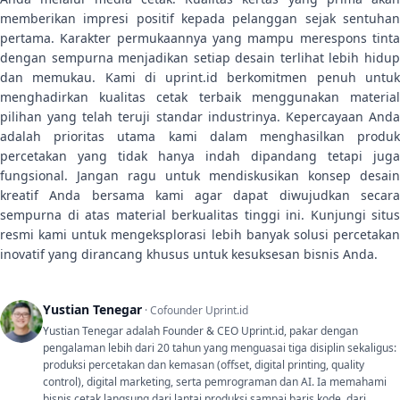
memberikan impresi positif kepada pelanggan sejak sentuhan
pertama. Karakter permukaannya yang mampu merespons tinta
dengan sempurna menjadikan setiap desain terlihat lebih hidup
dan memukau. Kami di uprint.id berkomitmen penuh untuk
menghadirkan kualitas cetak terbaik menggunakan material
pilihan yang telah teruji standar industrinya. Kepercayaan Anda
adalah prioritas utama kami dalam menghasilkan produk
percetakan yang tidak hanya indah dipandang tetapi juga
fungsional. Jangan ragu untuk mendiskusikan konsep desain
kreatif Anda bersama kami agar dapat diwujudkan secara
sempurna di atas material berkualitas tinggi ini. Kunjungi situs
resmi kami untuk mengeksplorasi lebih banyak solusi percetakan
inovatif yang dirancang khusus untuk kesuksesan bisnis Anda.
Yustian Tenegar
· Cofounder Uprint.id
Yustian Tenegar adalah Founder & CEO Uprint.id, pakar dengan
pengalaman lebih dari 20 tahun yang menguasai tiga disiplin sekaligus:
produksi percetakan dan kemasan (offset, digital printing, quality
control), digital marketing, serta pemrograman dan AI. Ia memahami
bisnis cetak langsung dari lantai produksi sampai baris kode, dari