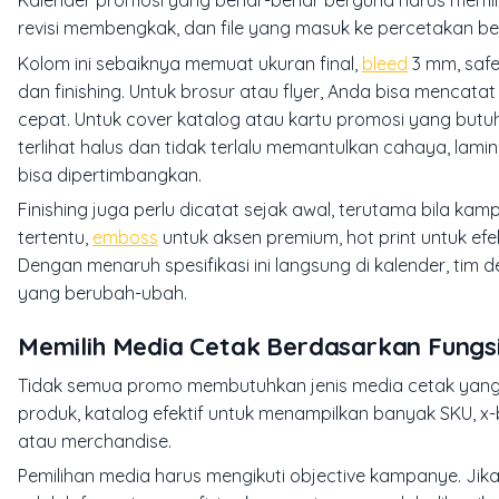
Kalender promosi yang benar-benar berguna harus memiliki 
revisi membengkak, dan file yang masuk ke percetakan beri
Kolom ini sebaiknya memuat ukuran final,
bleed
3 mm, saf
dan finishing. Untuk brosur atau flyer, Anda bisa mencatat
cepat. Untuk cover katalog atau kartu promosi yang butuh
terlihat halus dan tidak terlalu memantulkan cahaya, laminas
bisa dipertimbangkan.
Finishing juga perlu dicatat sejak awal, terutama bila k
tertentu,
emboss
untuk aksen premium, hot print untuk efek
Dengan menaruh spesifikasi ini langsung di kalender, tim 
yang berubah-ubah.
Memilih Media Cetak Berdasarkan Fungs
Tidak semua promo membutuhkan jenis media cetak yang sa
produk, katalog efektif untuk menampilkan banyak SKU, x
atau merchandise.
Pemilihan media harus mengikuti objective kampanye. Jik