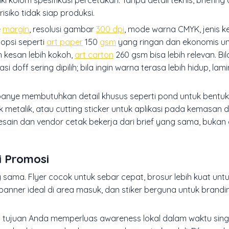
kolom spesifikasi percetakan. Tanpa detail teknis, briefing
siko tidak siap produksi.
e
margin
, resolusi gambar
300 dpi
, mode warna CMYK, jenis k
 opsi seperti
art paper
150
gsm
yang ringan dan ekonomis unt
 kesan lebih kokoh,
art carton
260 gsm bisa lebih relevan. Bila
i doff sering dipilih; bila ingin warna terasa lebih hidup, lam
ampanye membutuhkan detail khusus seperti pond untuk bentuk
 metalik, atau cutting sticker untuk aplikasi pada kemasan d
desain dan vendor cetak bekerja dari brief yang sama, bukan
i Promosi
ma. Flyer cocok untuk sebar cepat, brosur lebih kuat untu
-banner ideal di area masuk, dan stiker berguna untuk bran
a tujuan Anda memperluas awareness lokal dalam waktu singk