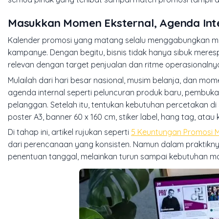
Masukkan Momen Eksternal, Agenda Int
Kalender promosi yang matang selalu menggabungkan mom
kampanye. Dengan begitu, bisnis tidak hanya sibuk mere
relevan dengan target penjualan dan ritme operasionalnya
Mulailah dari hari besar nasional, musim belanja, dan 
agenda internal seperti peluncuran produk baru, pembuka
pelanggan. Setelah itu, tentukan kebutuhan percetakan d
poster A3, banner 60 x 160 cm, stiker label, hang tag, atau
Di tahap ini, artikel rujukan seperti
5 Keuntungan Promosi 
dari perencanaan yang konsisten. Namun dalam praktiknya,
penentuan tanggal, melainkan turun sampai kebutuhan ma