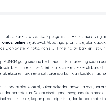
MARKETING & MEDIA PROMOSI
gkatkan Strategi Ma
h, tetapi karena bisnis tidak punya kalender promosi yang m
romosi online
sejak awal. Akibatnya, promo berjalan dadak
Promosi Bisnis dan
 dengan poster di toko, dan stok brosur atau banner justru h
Promosi Online
 sampai UMKM yang sedang bertumbuh. Tim marketing sudah p
esain belum menerima brief final, dan vendor cetak baru dih
tak ekspres naik, revisi sulit dikendalikan, dan kualitas hasil s
an sebagai alat kontrol, bukan sekadar jadwal. Ia menjadi pu
 vendor percetakan. Dalam bisnis yang mengandalkan media 
final masuk cetak, kapan proof diperiksa, dan kapan materi ha