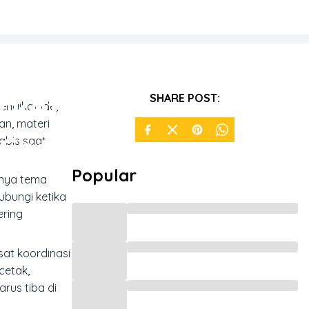
rketing
SHARE POST:
engikat ide,
an, materi
 Cetak
abis saat
Popular
unya tema
ubungi ketika
ering
sat koordinasi
cetak,
rus tiba di