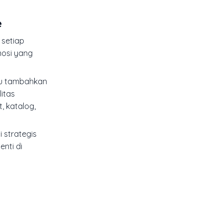
e
 setiap
mosi yang
alu tambahkan
itas
, katalog,
 strategis
nti di