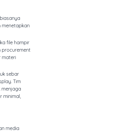
 biasanya
ah menetapkan
ka file hampir
an procurement
 materi
tuk sebar
splay. Tim
uk menjaga
r minimal,
han media