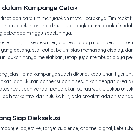
if dalam Kampanye Cetak
rlihat dari cara tim menyiapkan materi cetaknya. Tim reaktif
rapa hari sebelum promo dimulai, sedangkan tim proaktif sud
bang beberapa minggu sebelumnya.
etengah jadi ke desainer, lalu revisi copy masih berubah keti
i yang datang, staf outlet belum siap memasang display, d
i ini bukan hanya melelahkan, tetapi juga membuat biaya per
ang jelas. Tema kampanye sudah dikunci, kebutuhan flyer un
etakan, dan ukuran banner sudah disesuaikan dengan area di
batas revisi, dan vendor percetakan punya waktu cukup unt
ebih terkontrol dari hulu ke hilir, pola proaktif adalah standa
ng Siap Dieksekusi
panye, objective, target audience, channel digital, kebutu