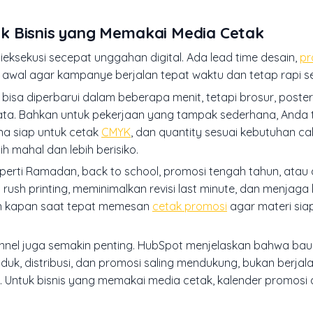
k Bisnis yang Memakai Media Cetak
ieksekusi secepat unggahan digital. Ada lead time desain,
pr
jak awal agar kampanye berjalan tepat waktu dan tetap rapi se
bisa diperbarui dalam beberapa menit, tetapi brosur, poster
ta. Bahkan untuk pekerjaan yang tampak sederhana, Anda t
na siap untuk cetak
CMYK
, dan quantity sesuai kebutuhan ca
h mahal dan lebih berisiko.
erti Ramadan, back to school, promosi tengah tahun, atau a
sh printing, meminimalkan revisi last minute, dan menjaga 
kan kapan saat tepat memesan
cetak promosi
agar materi sia
nnel juga semakin penting. HubSpot menjelaskan bahwa bau
duk, distribusi, dan promosi saling mendukung, bukan berjala
. Untuk bisnis yang memakai media cetak, kalender promosi 