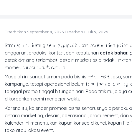
Skip to main content
Diterbitkan September 4, 2025
·
Diperbarui Juli 9, 2026
Anti Gagal! Menin
Strategi marketing sering gagal bukan karena idenya lema
anggaran, produksi konten, dan kebutuhan
cetak bahan p
dengan Kalender 
cetak datang terlambat, desain media sosial tidak sinkron
momen ramai sudah dimulai.
Bahan 
Masalah ini sangat umum pada bisnis retail, F&B, jasa,
kampanye, tetapi operasional belum tahu jadwal display, d
tanggal promo tinggal hitungan hari. Pada titik itu, biaya ce
dikorbankan demi mengejar waktu.
Karena itu, kalender promosi bisnis seharusnya diperlakuk
antara marketing, desain, operasional, procurement, dan
kalender ini menentukan kapan konsep dikunci, kapan file 
toko atau lokasi event.