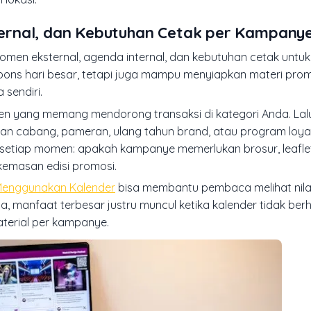
ernal, dan Kebutuhan Cetak per Kampany
en eksternal, agenda internal, dan kebutuhan cetak untuk
spons hari besar, tetapi juga mampu menyiapkan materi pro
 sendiri.
momen yang memang mendorong transaksi di kategori Anda. L
an cabang, pameran, ulang tahun brand, atau program loyal
i setiap momen: apakah kampanye memerlukan brosur, leaflet
 kemasan edisi promosi.
Menggunakan Kalender
bisa membantu pembaca melihat nilai
 manfaat terbesar justru muncul ketika kalender tidak berhe
terial per kampanye.