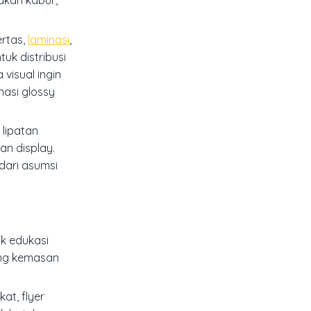
 akan kabur,
ertas,
laminasi
,
uk distribusi
 visual ingin
inasi glossy
 lipatan
an display.
 dari asumsi
k edukasi
ding kemasan
at, flyer