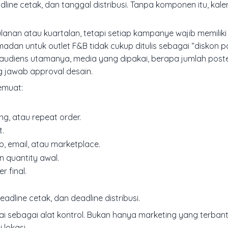
adline cetak, dan tanggal distribusi. Tanpa komponen itu, kal
ulanan atau kuartalan, tetapi setiap kampanye wajib memiliki
madan untuk outlet F&B tidak cukup ditulis sebagai “diskon 
 audiens utamanya, media yang dipakai, berapa jumlah poste
g jawab approval desain.
emuat:
ng, atau repeat order.
t.
, email, atau marketplace.
 quantity awal.
r final.
deadline cetak, dan deadline distribusi.
 sebagai alat kontrol. Bukan hanya marketing yang terbantu
 lokasi.