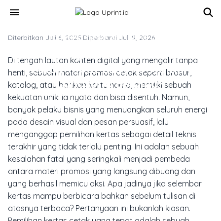
Skip to main content
menu
Diterbitkan Juli 6, 2025
MATERIAL, TEKNIK & FINISHING CETAK
·
Diperbarui Juli 9, 2026
Apa Jadinya Jika Memilih Kertas
Di tengah lautan konten digital yang mengalir tanpa
Cetak Tepat Bikin Konsumen
henti, sebuah materi promosi cetak seperti brosur,
Langsung Belanja?
katalog, atau bahkan kartu nama, memiliki sebuah
kekuatan unik: ia nyata dan bisa disentuh. Namun,
banyak pelaku bisnis yang menuangkan seluruh energi
pada desain visual dan pesan persuasif, lalu
menganggap pemilihan kertas sebagai detail teknis
terakhir yang tidak terlalu penting. Ini adalah sebuah
kesalahan fatal yang seringkali menjadi pembeda
antara materi promosi yang langsung dibuang dan
yang berhasil memicu aksi. Apa jadinya jika selembar
kertas mampu berbicara bahkan sebelum tulisan di
atasnya terbaca? Pertanyaan ini bukanlah kiasan.
Pemilihan kertas cetak yang tepat adalah sebuah