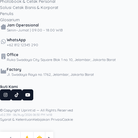
Photobook & Cetak Personal
Popular
Solusi Cetak Bisnis & Korporat
Penulis
Glosarium
Jam Operasional
Senin–Jumat | 09.00 – 18.00 WIB
WhatsApp
+62 812 12345 290
Office
Ruko Swadaya City Square Blok 1 no. 10, Jelambar, Jakarta Barat
Factory
Jl. Swadaya Raya no. 1762, Jelambar, Jakarta Barat
Ikuti Kami
© Copyright Uprint.id — All Rights Reserved
Artikel Lainnya
v0.2.359 · 06/Aug/2026 06:50 PM WIB
Syarat & Ketentuan
Kebijakan Privasi
Cookie