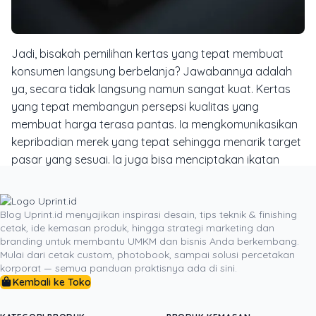
Jadi, bisakah pemilihan kertas yang tepat membuat
konsumen langsung berbelanja? Jawabannya adalah
ya, secara tidak langsung namun sangat kuat. Kertas
yang tepat membangun persepsi kualitas yang
membuat harga terasa pantas. Ia mengkomunikasikan
kepribadian merek yang tepat sehingga menarik target
pasar yang sesuai. Ia juga bisa menciptakan ikatan
emosional melalui cerita dan nilai yang disampaikannya.
Semua elemen psikologis ini bekerja bersama untuk
menghilangkan keraguan dan memperkuat keyakinan
Blog Uprint.id menyajikan inspirasi desain, tips teknik & finishing
cetak, ide kemasan produk, hingga strategi marketing dan
konsumen dalam mengambil keputusan pembelian.
branding untuk membantu UMKM dan bisnis Anda berkembang.
Oleh karena itu, lain kali Anda merencanakan sebuah
Mulai dari cetak custom, photobook, sampai solusi percetakan
proyek cetak, jangan lagi bertanya, “Kertas apa yang
korporat — semua panduan praktisnya ada di sini.
Kembali ke Toko
paling murah?”. Mulailah bertanya, “Kertas apa yang
akan menceritakan kisah merek saya dengan paling