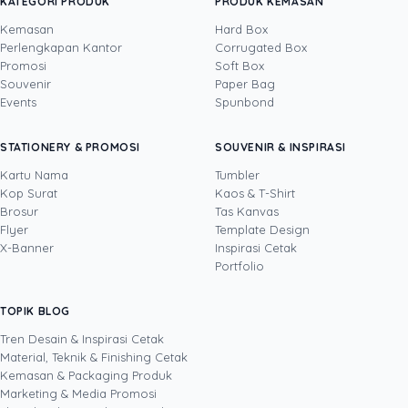
baik dan membuat pelanggan saya merasa istimewa?”.
KATEGORI PRODUK
PRODUK KEMASAN
Kemasan
Hard Box
Perlengkapan Kantor
Corrugated Box
Promosi
Soft Box
DITULIS OLEH
Souvenir
Paper Bag
Events
Spunbond
Yustian Tenegar
· Cofounder
Yustian Tenegar adalah Founder & CEO
STATIONERY & PROMOSI
SOUVENIR & INSPIRASI
Uprint.id, pakar dengan pengalaman lebih dari
20 tahun yang menguasai tiga disiplin
Kartu Nama
Tumbler
sekaligus: produksi percetakan dan kemasan
Kop Surat
Kaos & T-Shirt
Lihat profil →
Lihat semua penulis
(offset, digital printing, quality control), digital
Brosur
Tas Kanvas
marketing, serta pemrograman dan AI. Ia
Flyer
Template Design
memahami bisnis cetak langsung dari lantai
X-Banner
Inspirasi Cetak
produksi sampai baris kode, dari menghitung
Portfolio
biaya per unit hingga membangun sendiri
sistem AI internal Uprint. Tulisannya membahas
TOPIK BLOG
SHARE POST:
keputusan cetak, dari kartu nama, brosur,
sampai kemasan produk, selalu dengan
Tren Desain & Inspirasi Cetak
kacamata data dan dampak bisnis nyata.
Material, Teknik & Finishing Cetak
Kemasan & Packaging Produk
Marketing & Media Promosi