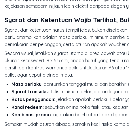
kejelasan semacam ini jauh lebih efektif daripada slogan ya
Syarat dan Ketentuan Wajib Terlihat, B
Syarat dan ketentuan harus tampil jelas, bukan diselipk
perlu ditampilkan adalah masa berlaku, minimum pembelia
pemakaian per pelanggan, serta aturan apakah voucher d
Secara visual, letakkan syarat utama di area bawah atau 
ukuran kecil seperti 9 x 5,5 cm, hindari huruf yang terlalu r
bersih dan kontras warnanya baik. Untuk ukuran A6 atau 1
bullet agar cepat dipindai mata.
Masa berlaku:
cantumkan tanggal mulai dan berakhir s
Syarat transaksi:
tulis minimum belanja atau layanan 
Batas penggunaan:
jelaskan apakah berlaku 1 pelangg
Kanal redeem:
sebutkan online, toko fisik, atau keduan
Kombinasi promo:
nyatakan boleh atau tidak digabun
Semakin mudah aturan dibaca, semakin kecil risiko komplai