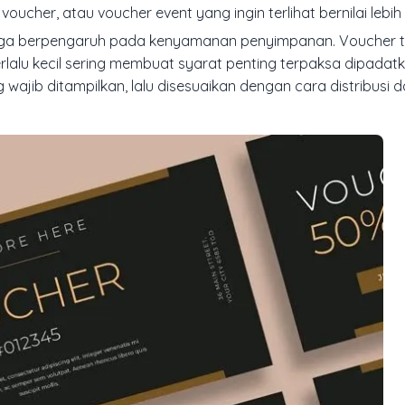
oucher, atau voucher event yang ingin terlihat bernilai lebih 
juga berpengaruh pada kenyamanan penyimpanan. Voucher te
rlalu kecil sering membuat syarat penting terpaksa dipadat
g wajib ditampilkan, lalu disesuaikan dengan cara distribusi 