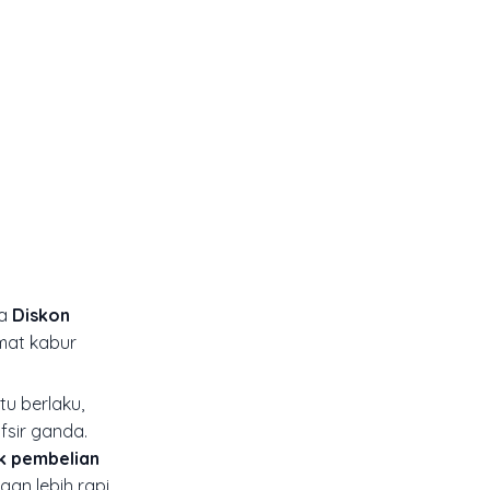
ya
Diskon
imat kabur
u berlaku,
fsir ganda.
k pembelian
an lebih rapi,