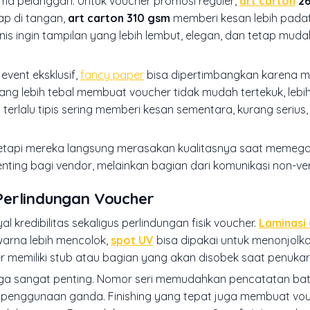
a pelanggan. Untuk voucher promosi reguler,
art carton
26
ap di tangan,
art carton 310 gsm
memberi kesan lebih pada
nis ingin tampilan yang lebih lembut, elegan, dan tetap muda
event eksklusif,
fancy paper
bisa dipertimbangkan karena 
 yang lebih tebal membuat voucher tidak mudah tertekuk, leb
ng terlalu tipis sering memberi kesan sementara, kurang serius,
tetapi mereka langsung merasakan kualitasnya saat memega
enting bagi vendor, melainkan bagian dari komunikasi non-ve
n Perlindungan Voucher
l kredibilitas sekaligus perlindungan fisik voucher.
Laminasi
rna lebih mencolok,
spot UV
bisa dipakai untuk menonjolk
r memiliki stub atau bagian yang akan disobek saat penukar
uga sangat penting. Nomor seri memudahkan pencatatan bat
 penggunaan ganda. Finishing yang tepat juga membuat vou