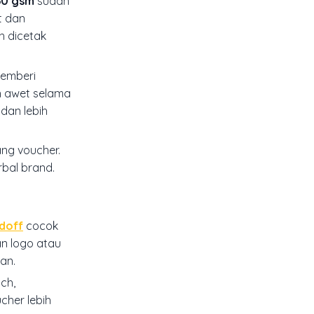
0 gsm
sudah
t dan
h dicetak
memberi
ih awet selama
 dan lebih
ng voucher.
rbal brand.
 doff
cocok
an logo atau
an.
ch,
cher lebih