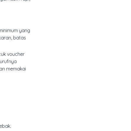
i minimum yang
karan, batas
ntuk voucher
hurufnya
hkan memakai
jebak.