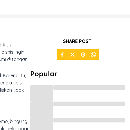
Diskon
SHARE POST:
fikasi
bisnis ingin
stom
mi di tangan
Popular
 Karena itu,
lalu tipis
iskon tidak
omo, bingung
tik, pelanggan