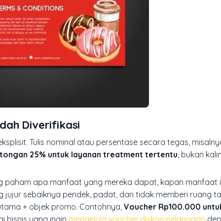
dah Diverifikasi
splisit. Tulis nominal atau persentase secara tegas, misaln
tongan 25% untuk layanan treatment tertentu
, bukan kal
ng paham apa manfaat yang mereka dapat, kapan manfaat it
 jujur sebaiknya pendek, padat, dan tidak memberi ruang ta
 utama + objek promo. Contohnya,
Voucher Rp100.000 untu
gi bisnis yang ingin
mengelola voucher diskon pelanggan
deng