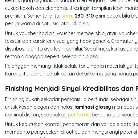
Kertas yang digunakan sangat memengaruhi kesan pertam
cukup kokoh dan ekonomis. Jika ingin tampilan lebih mant
premium. Sementara itu,
ivory
230-310 gsm
cocok bila bis
penuh warna di satu sisi atau dua sisi.
Untuk voucher hadiah, voucher membership, atau voucher 
tekstur dan karakter visual yang tidak generik. Gramatur
distribusi, dan terasa lebih bernilai. Sebaliknya, kertas ya
rentan dianggap seperti selebaran biasa.
Pelanggan memang tidak selalu tahu nama materialnya, 
Karena itu, bahan cetak bukan detail teknis yang hanya p
Finishing Menjadi Sinyal Kredibilitas da
Finishing bukan sekadar pemanis. Ia berfungsi sebagai sinya
untuk kesan elegan dan halus,
laminasi glossy
membuat wa
nominal diskon, sedangkan
perforasi
berguna bila vouche
Untuk kebutuhan kontrol, penomoran dan variable data j
membantu pengecekan di outlet, dan mengurangi potensi