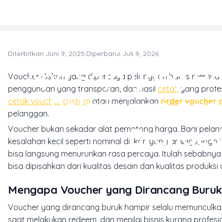
Skip to main content
Diterbitkan Juni 9, 2025
·
Diperbarui Juli 9, 2026
Apa Saja yang Ha
Voucher diskon yang dipercaya pelanggan harus memuat pe
penggunaan yang transparan, dan hasil
cetak
yang profes
Pelanggan aga
cetak voucher custom
atau menjalankan
order voucher
pelanggan.
Branded
Voucher bukan sekadar alat pemotong harga. Bagi pelanggan
kesalahan kecil seperti nominal diskon yang ambigu, logo
bisa langsung menurunkan rasa percaya. Itulah sebabnya
bisa dipisahkan dari kualitas desain dan kualitas produksi
Mengapa Voucher yang Dirancang Buruk
Voucher yang dirancang buruk hampir selalu memunculkan
saat melakukan redeem, dan menilai bisnis kurang profesi