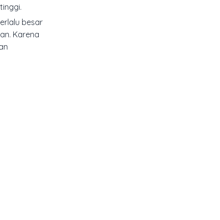
tinggi.
rlalu besar
kan. Karena
dan