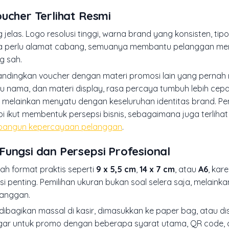
ucher Terlihat Resmi
las. Logo resolusi tinggi, warna brand yang konsisten, tip
bila perlu alamat cabang, semuanya membantu pelanggan me
g sah.
ndingkan voucher dengan materi promosi lain yang pernah m
u nama, dan materi display, rasa percaya tumbuh lebih cepat
, melainkan menyatu dengan keseluruhan identitas brand. Pe
ikut membentuk persepsi bisnis, sebagaimana juga terliha
bangun kepercayaan pelanggan
.
Fungsi dan Persepsi Profesional
ah format praktis seperti
9 x 5,5 cm
,
14 x 7 cm
, atau
A6
, ka
 penting. Pemilihan ukuran bukan soal selera saja, melainkan
langgan.
dibagikan massal di kasir, dimasukkan ke paper bag, atau di
nggar untuk promo dengan beberapa syarat utama, QR code,