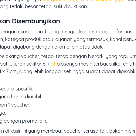
ng terlalu besar tetapi sulit dibuktikan.
ukan Disembunyikan
an dengan ukuran huruf yang menyulitkan pembaca. Informas
n, kategori produk atau layanan yang termasuk, kanal penu
apat digabung dengan promo lain atau tidak.
belakang voucher, tetapi tetap dengan hierarki yang rapi. U
apat; ukuran sekitar 6-7
pt
biasanya masih terbaca jika jenis 
4 x 7 cm, ruang lebih longgar sehingga syarat dapat dipisa
ecara spesifik.
yang harus diambil.
an 1 voucher.
ya.
g dengan promo lain.
n di kasir. Ini yang membuat voucher terasa fair, bukan men