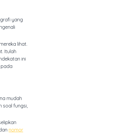
ografi yang
ngenali
ereka lihat.
. Itulah
ndekatan ini
t pada
rena mudah
 soal fungsi,
selipkan
 dan
nomor