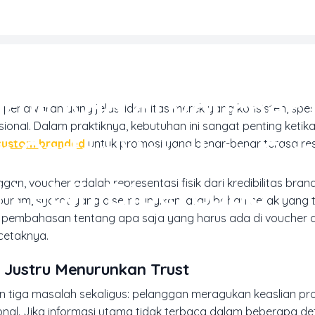
MARKETING & MEDIA PROMOSI
rus Ada di Voucher 
nawaran yang jelas, identitas merek yang konsisten, spesi
ional. Dalam praktiknya, kebutuhan ini sangat penting ketika 
r Order Voucher Cu
custom branded
untuk promosi yang benar-benar terasa res
 Lebih Dipercaya
, voucher adalah representasi fisik dari kredibilitas brand.
 buram, syarat yang disembunyikan, atau bahan cetak yang ter
 pembahasan tentang apa saja yang harus ada di voucher d
 cetaknya.
 Justru Menurunkan Trust
 tiga masalah sekaligus: pelanggan meragukan keaslian pr
onal. Jika informasi utama tidak terbaca dalam beberapa de