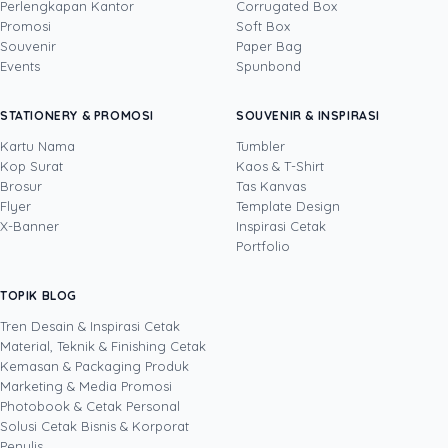
Perlengkapan Kantor
Corrugated Box
Promosi
Soft Box
DITULIS OLEH
Souvenir
Paper Bag
Events
Spunbond
Yustian Tenegar
· Cofounder
Yustian Tenegar adalah Founder & CEO
STATIONERY & PROMOSI
SOUVENIR & INSPIRASI
Uprint.id, pakar dengan pengalaman lebih dari
20 tahun yang menguasai tiga disiplin
Kartu Nama
Tumbler
sekaligus: produksi percetakan dan kemasan
Kop Surat
Kaos & T-Shirt
Lihat profil →
Lihat semua penulis
(offset, digital printing, quality control), digital
Brosur
Tas Kanvas
marketing, serta pemrograman dan AI. Ia
Flyer
Template Design
memahami bisnis cetak langsung dari lantai
X-Banner
Inspirasi Cetak
produksi sampai baris kode, dari menghitung
Portfolio
biaya per unit hingga membangun sendiri
sistem AI internal Uprint. Tulisannya membahas
TOPIK BLOG
SHARE POST:
keputusan cetak, dari kartu nama, brosur,
sampai kemasan produk, selalu dengan
Tren Desain & Inspirasi Cetak
kacamata data dan dampak bisnis nyata.
Material, Teknik & Finishing Cetak
Kemasan & Packaging Produk
Marketing & Media Promosi
Photobook & Cetak Personal
Popular
Solusi Cetak Bisnis & Korporat
Penulis