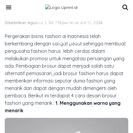
Skip to main content
menu
Diterbitkan Agustus 1, 2017
MARKETING & MEDIA PROMOSI
·
Diperbarui Juli 17, 2026
4 Cara Desain Brosur Fashion yang
Pergerakan bisnis
fashion
di Indonesia telah
Menarik
berkembang dengan sangat pesat sehingga membuat
pengusaha
fashion
harus lebih cerdas dalam
melakukan promosi untuk mengatasi persaingan yang
ada. Pembagian brosur dapat menjadi salah satu
alternatif pemasaran, jadi brosur fashion harus dapat
memberikan informasi seputar dunia fashion yang
menarik dan dapat dengan mudah dimengerti oleh
pembaca. Berikut ini terdapat 4 cara desain brosur
fashion yang menarik :
1. Menggunakan warna yang
menarik