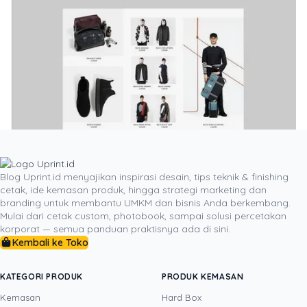
Blog Uprint.id menyajikan inspirasi desain, tips teknik & finishing
cetak, ide kemasan produk, hingga strategi marketing dan
Layout dalam sebuah brosur fashion merupakan hal
branding untuk membantu UMKM dan bisnis Anda berkembang.
yang harus diperhatikan. Agar tidak membuat orang
Mulai dari cetak custom, photobook, sampai solusi percetakan
pusing dengan gambar yang berantakan. Maka, Anda
korporat — semua panduan praktisnya ada di sini.
Kembali ke Toko
harus membuat susunan yang rapi sehingga membuat
pembaca mendapatkan informasi yang ada di brosur
Anda.
KATEGORI PRODUK
PRODUK KEMASAN
Kemasan
Hard Box