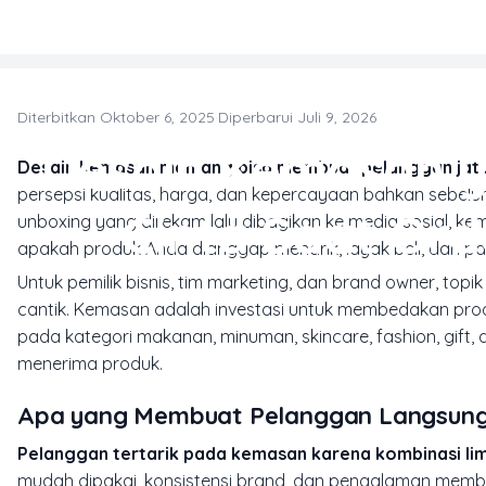
Skip to main content
Diterbitkan Oktober 6, 2025
·
Diperbarui Juli 9, 2026
K
Desain Kemasan y
Desain kemasan memang bisa membuat pelanggan jatu
persepsi kualitas, harga, dan kepercayaan bahkan sebelu
Cinta Saat Or
unboxing yang direkam lalu dibagikan ke media sosial, 
apakah produk Anda dianggap menarik, layak beli, dan pan
Untuk pemilik bisnis, tim marketing, dan brand owner, top
cantik. Kemasan adalah investasi untuk membedakan pro
pada kategori makanan, minuman, skincare, fashion, gif
menerima produk.
Apa yang Membuat Pelanggan Langsung
Pelanggan tertarik pada kemasan karena kombinasi lim
mudah dipakai, konsistensi brand, dan pengalaman memb