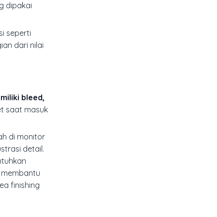
g dipakai
i seperti
n dari nilai
iliki bleed,
set saat masuk
ah di monitor
trasi detail.
butuhkan
an membantu
ea finishing