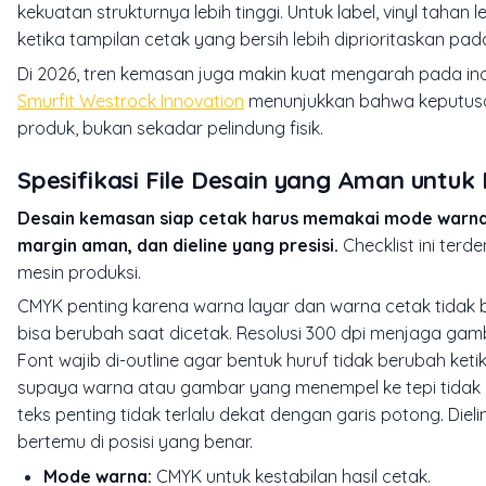
kekuatan strukturnya lebih tinggi. Untuk label, vinyl taha
ketika tampilan cetak yang bersih lebih diprioritaskan p
Di 2026, tren kemasan juga makin kuat mengarah pada in
Smurfit Westrock Innovation
menunjukkan bahwa keputusan 
produk, bukan sekadar pelindung fisik.
Spesifikasi File Desain yang Aman untuk
Desain kemasan siap cetak harus memakai mode warna CM
margin aman, dan dieline yang presisi.
Checklist ini terd
mesin produksi.
CMYK penting karena warna layar dan warna cetak tidak b
bisa berubah saat dicetak. Resolusi 300 dpi menjaga gambar
Font wajib di-outline agar bentuk huruf tidak berubah ket
supaya warna atau gambar yang menempel ke tepi tidak 
teks penting tidak terlalu dekat dengan garis potong. Dieli
bertemu di posisi yang benar.
Mode warna:
CMYK untuk kestabilan hasil cetak.