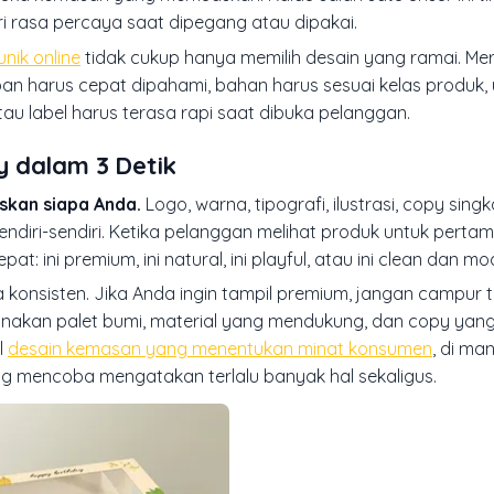
ri rasa percaya saat dipegang atau dipakai.
nik online
tidak cukup hanya memilih desain yang ramai. Mer
an harus cepat dipahami, bahan harus sesuai kelas produk,
, atau label harus terasa rapi saat dibuka pelanggan.
y dalam 3 Detik
skan siapa Anda.
Logo, warna, tipografi, ilustrasi, copy singk
sendiri-sendiri. Ketika pelanggan melihat produk untuk pertam
 ini premium, ini natural, ini playful, atau ini clean dan mo
a konsisten. Jika Anda ingin tampil premium, jangan campur 
, gunakan palet bumi, material yang mendukung, dan copy yan
l
desain kemasan yang menentukan minat konsumen
, di ma
ang mencoba mengatakan terlalu banyak hal sekaligus.