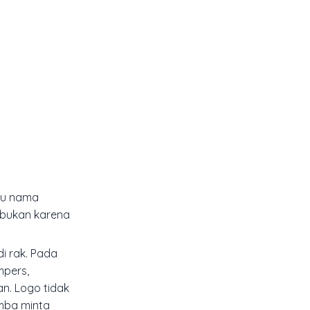
hu nama
l bukan karena
i rak. Pada
mpers,
an. Logo tidak
omba minta