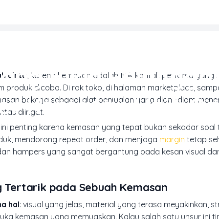
EMASAN & PACKAGING PRODUK
ang Bikin Pelangga
h cinta
, karena kemasan adalah titik kontak pertama yan
m produk dicoba. Di rak toko, di halaman marketplace, sam
der Kemasan Unik On
kemasan bekerja sebagai alat penjualan yang diam-diam men
tas diingat.
ik ini penting karena kemasan yang tepat bukan sekadar soal
duk, mendorong repeat order, dan menjaga
margin
tetap se
t, dan hampers yang sangat bergantung pada kesan visual d
 Tertarik pada Sebuah Kemasan
a hal
: visual yang jelas, material yang terasa meyakinkan, s
uka kemasan yang memuaskan. Kalau salah satu unsur ini t