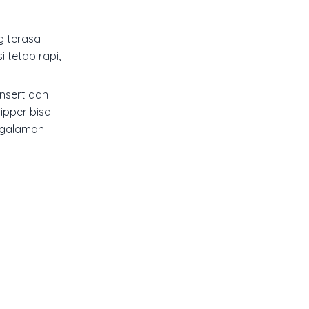
g terasa
 tetap rapi,
insert dan
ipper bisa
ngalaman