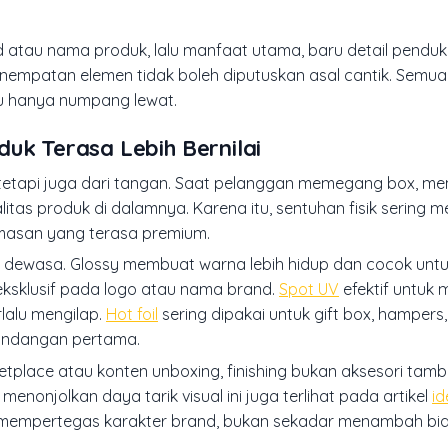
d atau nama produk, lalu manfaat utama, baru detail penduku
penempatan elemen tidak boleh diputuskan asal cantik. Semu
u hanya numpang lewat.
uk Terasa Lebih Bernilai
tetapi juga dari tangan. Saat pelanggan memegang box, me
tas produk di dalamnya. Karena itu, sentuhan fisik sering m
masan yang terasa premium.
ih dewasa. Glossy membuat warna lebih hidup dan cocok unt
ksklusif pada logo atau nama brand.
Spot UV
efektif untuk 
lalu mengilap.
Hot foil
sering dipakai untuk gift box, hampers
pandangan pertama.
etplace atau konten unboxing, finishing bukan aksesori tam
enonjolkan daya tarik visual ini juga terlihat pada artikel
i
ntuk mempertegas karakter brand, bukan sekadar menambah bia