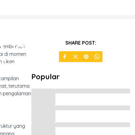
n Jatuh
SHARE POST:
g membentuk
pai di momen
line
entukan
Popular
 tampilan
hat, terutama
an pengalaman
truktur yang
impang,