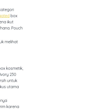
kategori
gated
box
ena ikut
erhana. Pouch
uk melihat
ox kosmetik,
Ivory 230
rsih untuk
okus utama
anya
irim karena