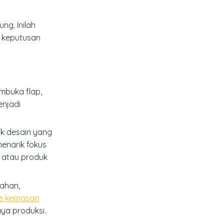
ng. Inilah
a keputusan
mbuka flap,
enjadi
uk desain yang
menarik fokus
, atau produk
bahan,
de kemasan
ya produksi.