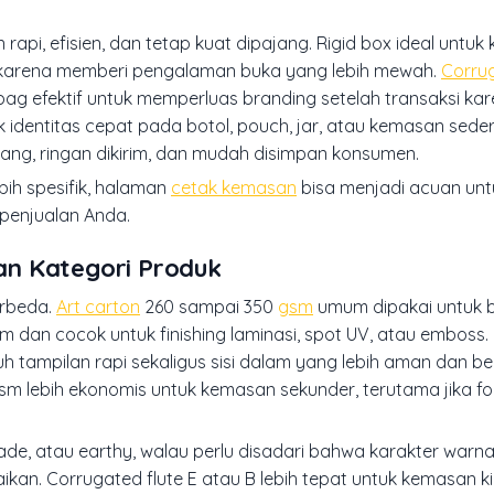
api, efisien, dan tetap kuat dipajang. Rigid box ideal untuk 
ers karena memberi pengalaman buka yang lebih mewah.
Corru
 bag efektif untuk memperluas branding setelah transaksi kar
uk identitas cepat pada botol, pouch, jar, atau kemasan sed
ruang, ringan dikirim, dan mudah disimpan konsumen.
ih spesifik, halaman
cetak kemasan
bisa menjadi acuan unt
 penjualan Anda.
an Kategori Produk
erbeda.
Art carton
260 sampai 350
gsm
umum dipakai untuk b
 dan cocok untuk finishing laminasi, spot UV, atau emboss. 
 tampilan rapi sekaligus sisi dalam yang lebih aman dan be
m lebih ekonomis untuk kemasan sekunder, terutama jika f
ade, atau earthy, walau perlu disadari bahwa karakter warn
kan. Corrugated flute E atau B lebih tepat untuk kemasan k