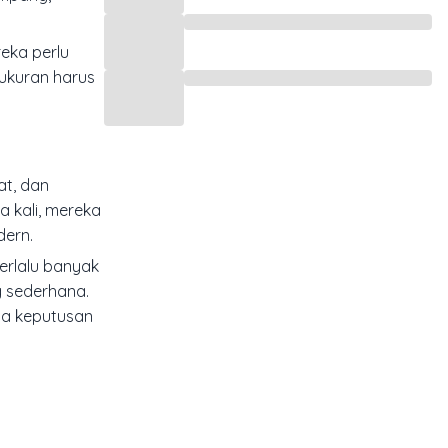
eka perlu
 ukuran harus
at, dan
a kali, mereka
dern.
terlalu banyak
g sederhana.
na keputusan