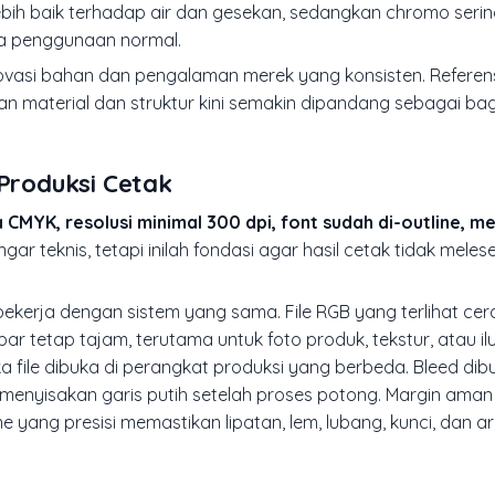
n lebih baik terhadap air dan gesekan, sedangkan chromo serin
ada penggunaan normal.
ovasi bahan dan pengalaman merek yang konsisten. Referens
material dan struktur kini semakin dipandang sebagai bagia
 Produksi Cetak
YK, resolusi minimal 300 dpi, font sudah di-outline, mem
engar teknis, tetapi inilah fondasi agar hasil cetak tidak mele
ekerja dengan sistem yang sama. File RGB yang terlihat cer
 tetap tajam, terutama untuk foto produk, tekstur, atau ilus
ika file dibuka di perangkat produksi yang berbeda. Bleed di
menyisakan garis putih setelah proses potong. Margin am
ne yang presisi memastikan lipatan, lem, lubang, kunci, dan ar