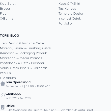
Kop Surat
Kaos & T-Shirt
Brosur
Tas Kanvas
Flyer
Template Design
X-Banner
Inspirasi Cetak
Portfolio
TOPIK BLOG
SHARE POST:
Tren Desain & Inspirasi Cetak
Material, Teknik & Finishing Cetak
Kemasan & Packaging Produk
Marketing & Media Promosi
Photobook & Cetak Personal
Popular
Solusi Cetak Bisnis & Korporat
Penulis
Glosarium
Jam Operasional
Senin–Jumat | 09.00 – 18.00 WIB
WhatsApp
+62 812 12345 290
Office
Ruko Swadaya City Square Blok 1 no. 10, Jelambar, Jakarta Barat