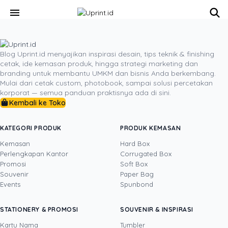
Skip to main content
menu
Blog Uprint.id menyajikan inspirasi desain, tips teknik & finishing
cetak, ide kemasan produk, hingga strategi marketing dan
branding untuk membantu UMKM dan bisnis Anda berkembang.
Mulai dari cetak custom, photobook, sampai solusi percetakan
korporat — semua panduan praktisnya ada di sini.
Kembali ke Toko
KATEGORI PRODUK
PRODUK KEMASAN
Kemasan
Hard Box
Perlengkapan Kantor
Corrugated Box
Promosi
Soft Box
Souvenir
Paper Bag
Events
Spunbond
STATIONERY & PROMOSI
SOUVENIR & INSPIRASI
Kartu Nama
Tumbler