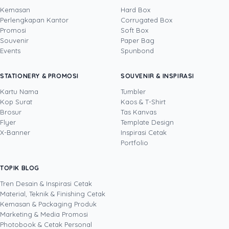
Kemasan
Hard Box
Perlengkapan Kantor
Corrugated Box
Promosi
Soft Box
DITULIS OLEH
Souvenir
Paper Bag
Events
Spunbond
Yustian Tenegar
· Cofounder
Yustian Tenegar adalah Founder & CEO
STATIONERY & PROMOSI
SOUVENIR & INSPIRASI
Uprint.id, pakar dengan pengalaman lebih dari
20 tahun yang menguasai tiga disiplin
Kartu Nama
Tumbler
sekaligus: produksi percetakan dan kemasan
Kop Surat
Kaos & T-Shirt
Lihat profil →
Lihat semua penulis
(offset, digital printing, quality control), digital
Brosur
Tas Kanvas
marketing, serta pemrograman dan AI. Ia
Flyer
Template Design
memahami bisnis cetak langsung dari lantai
X-Banner
Inspirasi Cetak
produksi sampai baris kode, dari menghitung
Portfolio
biaya per unit hingga membangun sendiri
sistem AI internal Uprint. Tulisannya membahas
TOPIK BLOG
SHARE POST:
keputusan cetak, dari kartu nama, brosur,
sampai kemasan produk, selalu dengan
Tren Desain & Inspirasi Cetak
kacamata data dan dampak bisnis nyata.
Material, Teknik & Finishing Cetak
Kemasan & Packaging Produk
Marketing & Media Promosi
Photobook & Cetak Personal
Popular