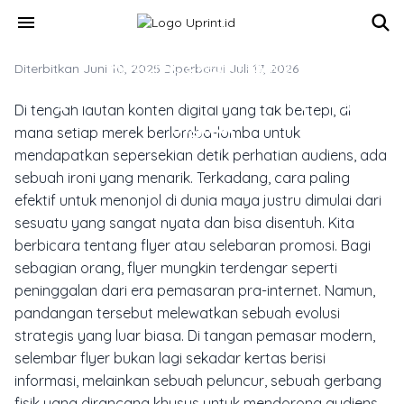
Skip to main content
menu
Diterbitkan Juni 10, 2025
MARKETING & MEDIA PROMOSI
·
Diperbarui Juli 17, 2026
Flyer Promosi Untuk Kampanye
Di tengah lautan konten digital yang tak bertepi, di
Digital
mana setiap merek berlomba-lomba untuk
mendapatkan sepersekian detik perhatian audiens, ada
sebuah ironi yang menarik. Terkadang, cara paling
efektif untuk menonjol di dunia maya justru dimulai dari
sesuatu yang sangat nyata dan bisa disentuh. Kita
berbicara tentang
flyer
atau selebaran promosi. Bagi
sebagian orang,
flyer
mungkin terdengar seperti
peninggalan dari era pemasaran pra-internet. Namun,
pandangan tersebut melewatkan sebuah evolusi
strategis yang luar biasa. Di tangan pemasar modern,
selembar
flyer
bukan lagi sekadar kertas berisi
informasi, melainkan sebuah peluncur, sebuah gerbang
fisik yang dirancang khusus untuk mendorong audiens