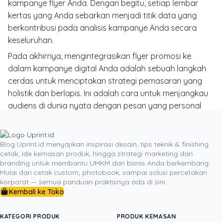
kampanye
flyer
Anda. Dengan begitu, setiap lembar
kertas yang Anda sebarkan menjadi titik data yang
berkontribusi pada analisis kampanye Anda secara
keseluruhan.
Pada akhirnya, mengintegrasikan
flyer
promosi ke
dalam kampanye digital Anda adalah sebuah langkah
cerdas untuk menciptakan strategi pemasaran yang
holistik dan berlapis. Ini adalah cara untuk menjangkau
audiens di dunia nyata dengan pesan yang personal
dan berwujud, lalu dengan mulus mengarahkan mereka
ke dalam alur konversi digital yang telah Anda siapkan.
Di saat semua orang berlari ke arah yang sama di jalur
Blog Uprint.id menyajikan inspirasi desain, tips teknik & finishing
cetak, ide kemasan produk, hingga strategi marketing dan
digital, terkadang mengambil jalan memutar melalui
branding untuk membantu UMKM dan bisnis Anda berkembang.
media fisik justru bisa membuat Anda tiba di garis finis
Mulai dari cetak custom, photobook, sampai solusi percetakan
lebih cepat. Berhentilah melihat
flyer
sebagai alat yang
korporat — semua panduan praktisnya ada di sini.
terpisah, dan mulailah merancangnya sebagai langkah
Kembali ke Toko
pembuka yang strategis dalam orkestra pemasaran
digital Anda.
KATEGORI PRODUK
PRODUK KEMASAN