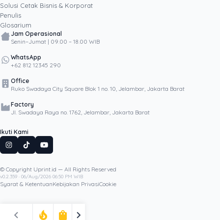
Solusi Cetak Bisnis & Korporat
Penulis
Glosarium
Jam Operasional
Senin–Jumat | 09.00 – 18.00 WIB
WhatsApp
+62 812 12345 290
Office
Ruko Swadaya City Square Blok 1 no. 10, Jelambar, Jakarta Barat
Factory
Jl. Swadaya Raya no. 1762, Jelambar, Jakarta Barat
Ikuti Kami
© Copyright Uprint.id — All Rights Reserved
Artikel Lainnya
v0.2.359 · 06/Aug/2026 06:50 PM WIB
Syarat & Ketentuan
Kebijakan Privasi
Cookie
chevron_left
chevron_right
local_fire_department
shopping_bag