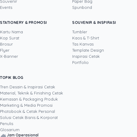
Souvenir
Paper Bag
Events
Spunbond
Yustian Tenegar
· Cofounder
Yustian Tenegar adalah Founder & CEO
STATIONERY & PROMOSI
SOUVENIR & INSPIRASI
Uprint.id, pakar dengan pengalaman lebih dari
20 tahun yang menguasai tiga disiplin
Kartu Nama
Tumbler
sekaligus: produksi percetakan dan kemasan
Kop Surat
Kaos & T-Shirt
Lihat profil →
Lihat semua penulis
(offset, digital printing, quality control), digital
Brosur
Tas Kanvas
marketing, serta pemrograman dan AI. Ia
Flyer
Template Design
memahami bisnis cetak langsung dari lantai
X-Banner
Inspirasi Cetak
produksi sampai baris kode, dari menghitung
Portfolio
biaya per unit hingga membangun sendiri
sistem AI internal Uprint. Tulisannya membahas
TOPIK BLOG
SHARE POST:
keputusan cetak, dari kartu nama, brosur,
sampai kemasan produk, selalu dengan
Tren Desain & Inspirasi Cetak
kacamata data dan dampak bisnis nyata.
Material, Teknik & Finishing Cetak
Kemasan & Packaging Produk
Marketing & Media Promosi
Photobook & Cetak Personal
Popular
Solusi Cetak Bisnis & Korporat
Penulis
Glosarium
Jam Operasional