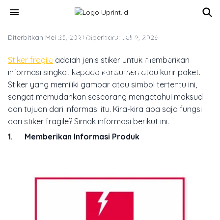
Skip to main content
menu
Diterbitkan Mei 23, 2021
TREN DESAIN & INSPIRASI CETAK
·
Diperbarui Juli 9, 2026
Fungsi dari Stiker Fragile yang
Stiker fragile
adalah jenis stiker untuk memberikan
Sering Dilihat
informasi singkat kepada konsumen atau kurir paket.
Stiker yang memiliki gambar atau simbol tertentu ini,
sangat memudahkan seseorang mengetahui maksud
dan tujuan dari informasi itu. Kira-kira apa saja fungsi
dari stiker fragile? Simak informasi berikut ini.
1. Memberikan Informasi Produk