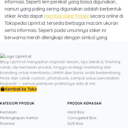
informasi. Seperti lem perekat yang biasa digunakan,
namun yang paling sering digunakan adalah berbentuk
stiker. Anda dapat
membeli stiker fragile
secara online di
Tokopedia Uprint.id. tersedia berbagai macam ukuran
serta informasi. Seperti pada umumnya stiker ini
berwarna merah dilengkapi dengan simbol yang
berwarna putih, hal ini bertujuan untuk mempermudah
orang lain melihat prosedur yang diberikan konsumen.
Ingat, stiker fragile tidak selalu digunakan untuk barang-
Blog Uprint.id menyajikan inspirasi desain, tips teknik & finishing
cetak, ide kemasan produk, hingga strategi marketing dan
barang saja, Anda dapat menggunakan stiker ini untuk
branding untuk membantu UMKM dan bisnis Anda berkembang.
makanan. Seperti contoh stiker fragile yang tersedia di
Mulai dari cetak custom, photobook, sampai solusi percetakan
Uprint.id. Makanan juga termasuk jenis paket yang
korporat — semua panduan praktisnya ada di sini.
berisiko, jika tidak diberikan stiker fragile maka pihak
Kembali ke Toko
pengiriman tidak akan mengetahui proses penangan
paket itu.
KATEGORI PRODUK
PRODUK KEMASAN
Kemasan
Hard Box
Perlengkapan Kantor
Corrugated Box
Promosi
Soft Box
DITULIS OLEH