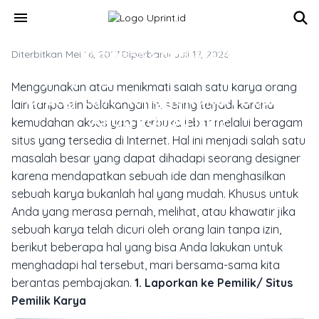
Skip to main content
menu
Diterbitkan Mei 16, 2017
TREN DESAIN & INSPIRASI CETAK
·
Diperbarui Juli 17, 2026
Apa yang Harus Dilakukan Jika
Menggunakan atau menikmati salah satu karya orang
Orang Lain Menggunakan Desain
lain tanpa izin belakangan ini sering terjadi karena
Anda Tanpa Izin?
kemudahan akses yang terbuka lebar melalui beragam
situs yang tersedia di Internet. Hal ini menjadi salah satu
masalah besar yang dapat dihadapi seorang
designer
karena mendapatkan sebuah ide dan menghasilkan
sebuah karya bukanlah hal yang mudah. Khusus untuk
Anda yang merasa pernah, melihat, atau khawatir jika
sebuah karya telah dicuri oleh orang lain tanpa izin,
berikut beberapa hal yang bisa Anda lakukan untuk
menghadapi hal tersebut, mari bersama-sama kita
berantas pembajakan.
1. Laporkan ke Pemilik/ Situs
Pemilik Karya