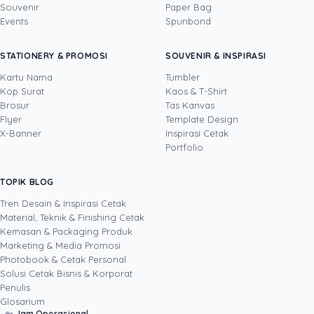
Souvenir
Paper Bag
Events
Spunbond
Yustian Tenegar
· Cofounder
Yustian Tenegar adalah Founder & CEO
STATIONERY & PROMOSI
SOUVENIR & INSPIRASI
Uprint.id, pakar dengan pengalaman lebih dari
20 tahun yang menguasai tiga disiplin
Kartu Nama
Tumbler
sekaligus: produksi percetakan dan kemasan
Kop Surat
Kaos & T-Shirt
Lihat profil →
Lihat semua penulis
(offset, digital printing, quality control), digital
Brosur
Tas Kanvas
marketing, serta pemrograman dan AI. Ia
Flyer
Template Design
memahami bisnis cetak langsung dari lantai
X-Banner
Inspirasi Cetak
produksi sampai baris kode, dari menghitung
Portfolio
biaya per unit hingga membangun sendiri
sistem AI internal Uprint. Tulisannya membahas
TOPIK BLOG
SHARE POST:
keputusan cetak, dari kartu nama, brosur,
sampai kemasan produk, selalu dengan
Tren Desain & Inspirasi Cetak
kacamata data dan dampak bisnis nyata.
Material, Teknik & Finishing Cetak
Kemasan & Packaging Produk
Marketing & Media Promosi
Photobook & Cetak Personal
Popular
Solusi Cetak Bisnis & Korporat
Penulis
Glosarium
Jam Operasional