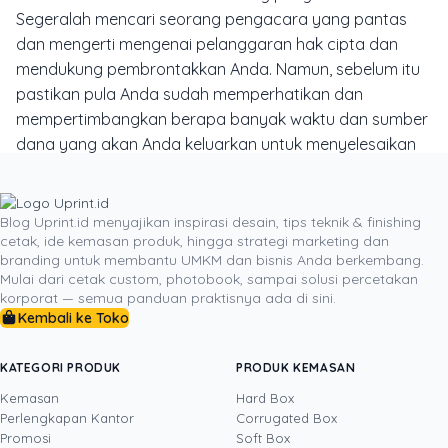
Segeralah mencari seorang pengacara yang pantas
dan mengerti mengenai pelanggaran hak cipta dan
mendukung pembrontakkan Anda. Namun, sebelum itu
pastikan pula Anda sudah memperhatikan dan
mempertimbangkan berapa banyak waktu dan sumber
dana yang akan Anda keluarkan untuk menyelesaikan
masalah ini.
Sebagai langkah antisipasi, Anda bisa
menempatkan tanda hak cipta atau nama Anda di
setiap karya sebelum merilisnya ke publik. Hal tersebut
Blog Uprint.id menyajikan inspirasi desain, tips teknik & finishing
cetak, ide kemasan produk, hingga strategi marketing dan
penting dilakukan karena Anda sendiri tidak dapat
branding untuk membantu UMKM dan bisnis Anda berkembang.
mencegah aksi dari pencuri karya yang tersebar di
Mulai dari cetak custom, photobook, sampai solusi percetakan
dunia maya. Meskipun terkesan sederhana, namun
korporat — semua panduan praktisnya ada di sini.
Kembali ke Toko
penggunaan nama ini juga dapat melindungi dan
mengurangi risiko pencurian karya milik Anda dan
menghindarkan karya anda dari pembajakan.
KATEGORI PRODUK
PRODUK KEMASAN
Kemasan
Hard Box
Perlengkapan Kantor
Corrugated Box
Promosi
Soft Box
DITULIS OLEH