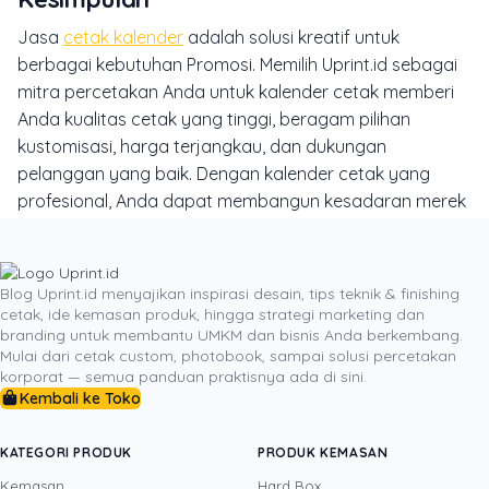
Jasa
cetak kalender
adalah solusi kreatif untuk
berbagai kebutuhan Promosi. Memilih Uprint.id sebagai
mitra percetakan Anda untuk kalender cetak memberi
Anda kualitas cetak yang tinggi, beragam pilihan
kustomisasi, harga terjangkau, dan dukungan
pelanggan yang baik. Dengan kalender cetak yang
profesional, Anda dapat membangun kesadaran merek
yang kuat, memperkuat hubungan dengan pelanggan,
dan mempromosikan bisnis Anda sepanjang tahun.
Jadi, jangan ragu lagi untuk memilih Uprint.id sebagai
Blog Uprint.id menyajikan inspirasi desain, tips teknik & finishing
jasa cetak kalender terpercaya untuk bisnis Anda.
cetak, ide kemasan produk, hingga strategi marketing dan
branding untuk membantu UMKM dan bisnis Anda berkembang.
Dengan Uprint.id, Anda dapat mencetak kalender
Mulai dari cetak custom, photobook, sampai solusi percetakan
berkualitas tinggi yang akan membantu Anda mencapai
korporat — semua panduan praktisnya ada di sini.
kesuksesan yang lebih besar dalam bisnis Anda.
Kembali ke Toko
Baca Juga :
https://uprint.id/blog/bikin-kalender-yang-
kreatif-dan-personal-panduan-praktis-dan-lengkap/
KATEGORI PRODUK
PRODUK KEMASAN
Kemasan
Hard Box