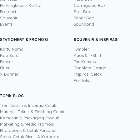
Perlengkapan Kantor
Corrugated Box
Promosi
Soft Box
DITULIS OLEH
Souvenir
Paper Bag
Events
Spunbond
Yustian Tenegar
· Cofounder
Yustian Tenegar adalah Founder & CEO
STATIONERY & PROMOSI
SOUVENIR & INSPIRASI
Uprint.id, pakar dengan pengalaman lebih dari
20 tahun yang menguasai tiga disiplin
Kartu Nama
Tumbler
sekaligus: produksi percetakan dan kemasan
Kop Surat
Kaos & T-Shirt
Lihat profil →
Lihat semua penulis
(offset, digital printing, quality control), digital
Brosur
Tas Kanvas
marketing, serta pemrograman dan AI. Ia
Flyer
Template Design
memahami bisnis cetak langsung dari lantai
X-Banner
Inspirasi Cetak
produksi sampai baris kode, dari menghitung
Portfolio
biaya per unit hingga membangun sendiri
sistem AI internal Uprint. Tulisannya membahas
TOPIK BLOG
SHARE POST:
keputusan cetak, dari kartu nama, brosur,
sampai kemasan produk, selalu dengan
Tren Desain & Inspirasi Cetak
kacamata data dan dampak bisnis nyata.
Material, Teknik & Finishing Cetak
Kemasan & Packaging Produk
Marketing & Media Promosi
Photobook & Cetak Personal
Popular
Solusi Cetak Bisnis & Korporat