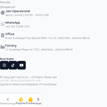
Penulis
Glosarium
Jam Operasional
Senin–Jumat | 09.00 – 18.00 WIB
WhatsApp
+62 812 12345 290
Office
Ruko Swadaya City Square Blok 1 no. 10, Jelambar, Jakarta Barat
Factory
Jl. Swadaya Raya no. 1762, Jelambar, Jakarta Barat
Ikuti Kami
© Copyright Uprint.id — All Rights Reserved
Artikel Lainnya
v0.2.359 · 06/Aug/2026 06:50 PM WIB
Syarat & Ketentuan
Kebijakan Privasi
Cookie
chevron_left
chevron_right
local_fire_department
shopping_bag
Populer
Produk
Sebelumnya
Acak