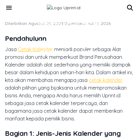
Skip to main content
menu
Diterbitkan Agustus 20, 2023
MARKETING & MEDIA PROMOSI
·
Diperbarui Juli 17, 2026
Jasa Cetak Kalender: Membangun
Pendahuluan
Citra Bisnis yang Profesional
Jasa
Cetak Kalender
menjadi populer sebagai Alat
dengan Uprint.id
promosi dan untuk memperkuat Brand Perusahaan.
Kalender adalah alat sederhana yang memiliki dampak
besar dalam kehidupan sehari-hari kita. Dalam artikel ini,
kita akan membahas mengapa jasa
cetak kalender
adalah pilihan yang bijaksana untuk mempromosikan
bisnis Anda, mengapa Anda harus memilih Uprint.id
sebagai jasa cetak kalender terpercaya, dan
bagaimana jasa cetak kalender dapat memberikan
manfaat kepada pemilik bisnis.
Bagian 1: Jenis-Jenis Kalender yang