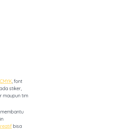
CMYK
, font
da stiker,
er maupun tim
at membantu
in
reatif
bisa