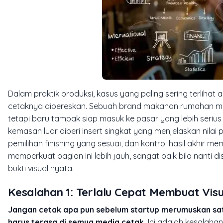
Dalam praktik produksi, kasus yang paling sering terlihat
cetaknya dibereskan. Sebuah brand makanan rumahan misal
tetapi baru tampak siap masuk ke pasar yang lebih serius s
kemasan luar diberi
insert
singkat yang menjelaskan nilai 
pemilihan finishing yang sesuai, dan kontrol hasil akhir me
memperkuat bagian ini lebih jauh, sangat baik bila nanti di
bukti visual nyata.
Kesalahan 1: Terlalu Cepat Membuat Visu
Jangan cetak apa pun sebelum startup merumuskan satu k
harus terasa di semua media cetak.
Ini adalah kesalahan