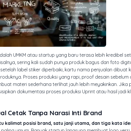
 adalah UMKM atau startup yang baru terasa lebih kredibel se
nya, sering kali sudah punya produk bagus dan foto digita
etelah label stiker diperbaiki, kartu nama penjualan dibuat 
produknya. Proses produksi yang rapi,
proof
desain sebelum 
mbuat materi sederhana terlihat jauh lebih meyakinkan. Jika p
sisipkan dokumentasi proses produksi Uprint atau hasil jadi k
al Cetak Tanpa Narasi Inti Brand
alimat posisi brand, satu janji utama, dan tiga kata ide
 paling umum. Banyak startup langsung membuat logo versi fi