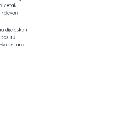
l cetak,
h relevan
a dijelaskan
tas itu
reka secara