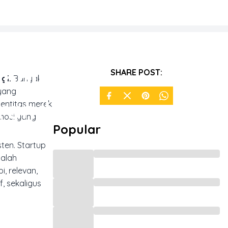
anding
SHARE POST:
gi.
Banyak
 yang
Branded
dentitas merek
omosi yang
Popular
sten. Startup
dalah
, relevan,
, sekaligus