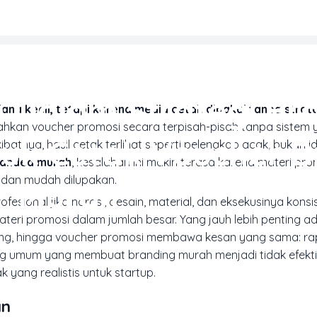
MARKETING & MEDIA PROMOSI
Dalam Strategi Br
na kecil, tetapi karena media cetak dipakai tanpa strate
bahkan
voucher
promosi secara terpisah-pisah tanpa sistem
tuk Cetak Voucher 
atnya, hasil cetak terlihat seperti pelengkap acak, bukan i
randed murah
, kesalahan ini makin terasa karena materi pr
 dan mudah dilupakan.
Murah
fesional jika narasi, desain, material, dan eksekusinya konsi
eri promosi dalam jumlah besar. Yang jauh lebih penting a
ing
, hingga voucher promosi membawa kesan yang sama: rapi
ing umum yang membuat branding murah menjadi tidak efektif
yang realistis untuk startup.
an