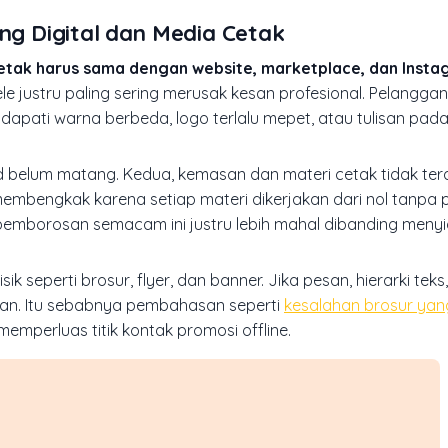
ing Digital dan Media Cetak
 cetak harus sama dengan website, marketplace, dan Inst
le justru paling sering merusak kesan profesional. Pelangga
dapati warna berbeda, logo terlalu mepet, atau tulisan pada
 belum matang. Kedua, kemasan dan materi cetak tidak ter
in membengkak karena setiap materi dikerjakan dari nol tanpa
 pemborosan semacam ini justru lebih mahal dibanding meny
 seperti brosur, flyer, dan banner. Jika pesan, hierarki teks
alan. Itu sebabnya pembahasan seperti
kesalahan brosur yang
emperluas titik kontak promosi offline.