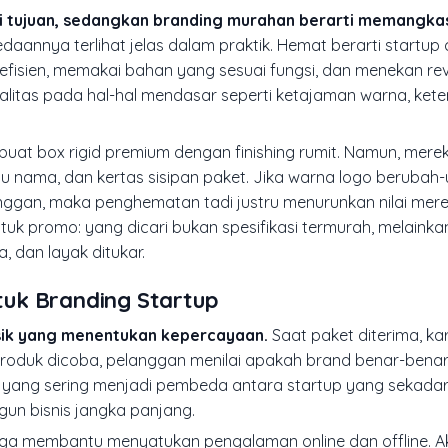
uai tujuan, sedangkan branding murahan berarti memangk
daannya terlihat jelas dalam praktik. Hemat berarti startup
efisien, memakai bahan yang sesuai fungsi, dan menekan revi
ualitas pada hal-hal mendasar seperti ketajaman warna, ket
at box rigid premium dengan finishing rumit. Namun, merek
rtu nama, dan kertas sisipan paket. Jika warna logo berubah-
nggan, maka penghematan tadi justru menurunkan nilai merek.
tuk promo: yang dicari bukan spesifikasi termurah, melainkan
, dan layak ditukar.
uk Branding Startup
isik yang menentukan kepercayaan.
Saat paket diterima, k
 produk dicoba, pelanggan menilai apakah brand benar-benar 
ah yang sering menjadi pembeda antara startup yang sekadar a
gun bisnis jangka panjang.
uga membantu menyatukan pengalaman online dan offline. A