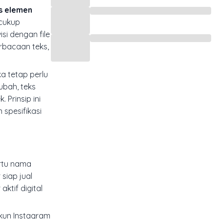
as elemen
 cukup
si dengan file
erbacaan teks,
a tetap perlu
ubah, teks
 Prinsip ini
 spesifikasi
artu nama
siap jual
ktif digital
kun Instagram