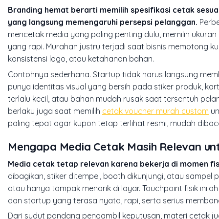
Branding hemat berarti memilih spesifikasi cetak ses
yang langsung memengaruhi persepsi pelanggan.
Perbe
mencetak media yang paling penting dulu, memilih ukuran 
yang rapi. Murahan justru terjadi saat bisnis memotong k
konsistensi logo, atau ketahanan bahan.
Contohnya sederhana. Startup tidak harus langsung membu
punya identitas visual yang bersih pada stiker produk, ka
terlalu kecil, atau bahan mudah rusak saat tersentuh pela
berlaku juga saat memilih
cetak voucher murah custom
un
paling tepat agar kupon tetap terlihat resmi, mudah dibaca
Mengapa Media Cetak Masih Relevan unt
Media cetak tetap relevan karena bekerja di momen f
dibagikan, stiker ditempel, booth dikunjungi, atau sampel
atau hanya tampak menarik di layar. Touchpoint fisik inil
dan startup yang terasa nyata, rapi, serta serius memban
Dari sudut pandang pengambil keputusan, materi cetak j