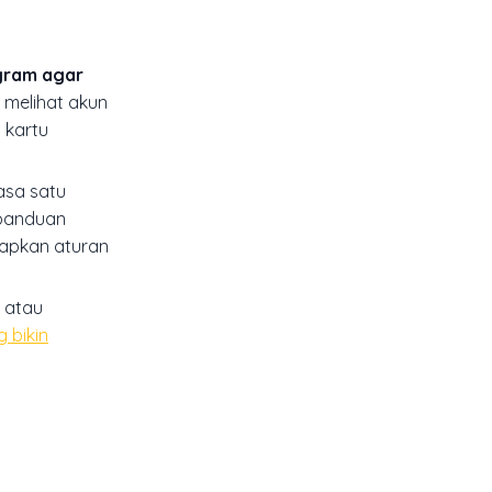
agram agar
n melihat akun
 kartu
asa satu
 panduan
iapkan aturan
, atau
 bikin