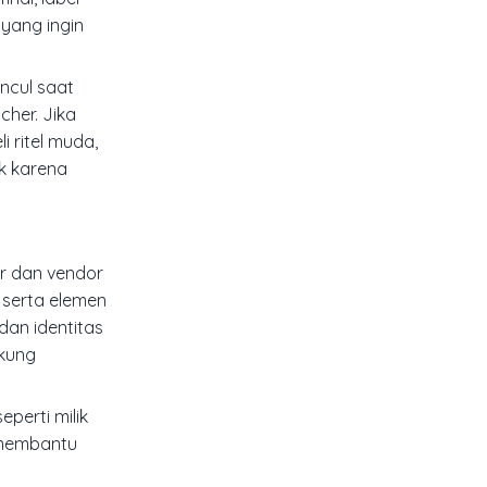
yang ingin
uncul saat
her. Jika
 ritel muda,
ik karena
er dan vendor
, serta elemen
dan identitas
ukung
eperti milik
membantu