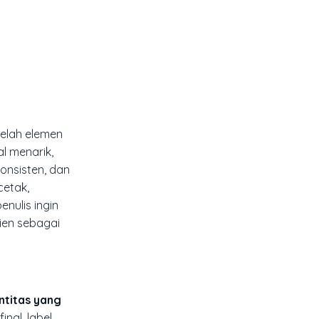
telah elemen
l menarik,
konsisten, dan
cetak,
enulis ingin
lien sebagai
ntitas yang
nal, label