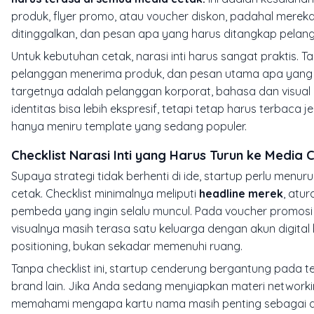
produk, flyer promo, atau voucher diskon, padahal merek
ditinggalkan, dan pesan apa yang harus ditangkap pelang
Untuk kebutuhan cetak, narasi inti harus sangat praktis. 
pelanggan menerima produk, dan pesan utama apa yang waj
targetnya adalah pelanggan korporat, bahasa dan visual pe
identitas bisa lebih ekspresif, tetapi tetap harus terbaca 
hanya meniru template yang sedang populer.
Checklist Narasi Inti yang Harus Turun ke Media 
Supaya strategi tidak berhenti di ide, startup perlu menu
cetak. Checklist minimalnya meliputi
headline merek
, atu
pembeda yang ingin selalu muncul. Pada voucher promosi mi
visualnya masih terasa satu keluarga dengan akun digita
positioning, bukan sekadar memenuhi ruang.
Tanpa checklist ini, startup cenderung bergantung pada temp
brand lain. Jika Anda sedang menyiapkan materi networkin
memahami mengapa kartu nama masih penting sebagai ala