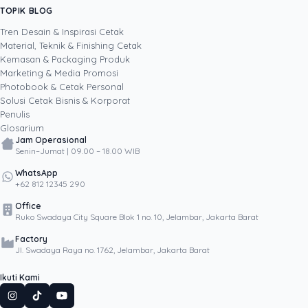
digital terbaru. Lewat tulisannya, ia berbagi
TOPIK BLOG
SHARE POST:
cara membuat konten dan materi cetak yang
menarik perhatian, layak dibagikan, dan
Tren Desain & Inspirasi Cetak
membantu bisnis bertumbuh melalui kekuatan
Material, Teknik & Finishing Cetak
kreativitas serta media digital.
Kemasan & Packaging Produk
Marketing & Media Promosi
Photobook & Cetak Personal
Popular
Solusi Cetak Bisnis & Korporat
Penulis
Glosarium
Jam Operasional
Senin–Jumat | 09.00 – 18.00 WIB
WhatsApp
+62 812 12345 290
Office
Ruko Swadaya City Square Blok 1 no. 10, Jelambar, Jakarta Barat
Factory
Jl. Swadaya Raya no. 1762, Jelambar, Jakarta Barat
Ikuti Kami