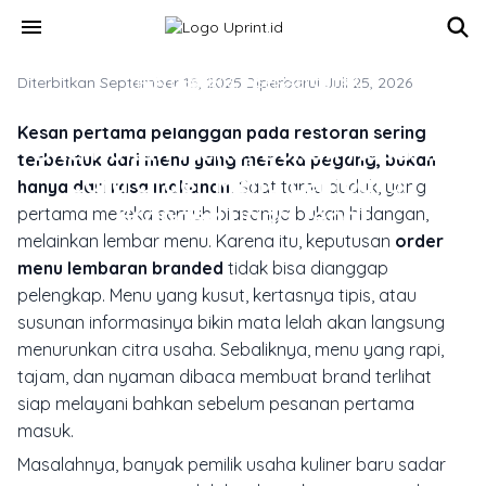
Skip to main content
menu
Diterbitkan September 15, 2025
TREN DESAIN & INSPIRASI CETAK
·
Diperbarui Juli 25, 2026
Kesan Pertama Restoran Sering
Kesan pertama pelanggan pada restoran sering
Ditentukan Menu, Bukan Rasa: Ini
terbentuk dari menu yang mereka pegang, bukan
Cara Order Menu Lembaran
hanya dari rasa makanan.
Saat tamu duduk, yang
Branded yang Tepat
pertama mereka sentuh biasanya bukan hidangan,
melainkan lembar menu. Karena itu, keputusan
order
menu lembaran branded
tidak bisa dianggap
pelengkap. Menu yang kusut, kertasnya tipis, atau
susunan informasinya bikin mata lelah akan langsung
menurunkan citra usaha. Sebaliknya, menu yang rapi,
tajam, dan nyaman dibaca membuat brand terlihat
siap melayani bahkan sebelum pesanan pertama
masuk.
Masalahnya, banyak pemilik usaha kuliner baru sadar