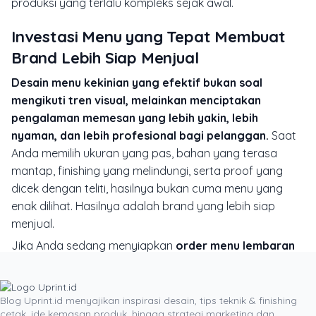
produksi yang terlalu kompleks sejak awal.
Investasi Menu yang Tepat Membuat
Brand Lebih Siap Menjual
Desain menu kekinian yang efektif bukan soal
mengikuti tren visual, melainkan menciptakan
pengalaman memesan yang lebih yakin, lebih
nyaman, dan lebih profesional bagi pelanggan.
Saat
Anda memilih ukuran yang pas, bahan yang terasa
mantap, finishing yang melindungi, serta proof yang
dicek dengan teliti, hasilnya bukan cuma menu yang
enak dilihat. Hasilnya adalah brand yang lebih siap
menjual.
Jika Anda sedang menyiapkan
order menu lembaran
branded
untuk restoran, kafe, kebutuhan acara,
sekolah, atau katalog ringkas usaha kuliner, jangan
mulai dari desain saja. Mulailah dari cara menu itu akan
Blog Uprint.id menyajikan inspirasi desain, tips teknik & finishing
cetak, ide kemasan produk, hingga strategi marketing dan