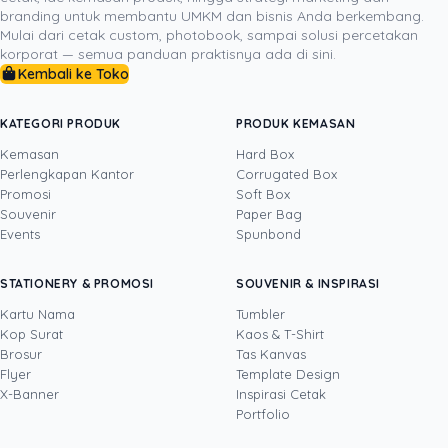
dipakai di tangan pelanggan. Dari sana, spesifikasi yang
branding untuk membantu UMKM dan bisnis Anda berkembang.
tepat akan terasa jauh lebih mudah diputuskan. Bila
Mulai dari cetak custom, photobook, sampai solusi percetakan
ingin hasil yang lebih aman sejak tahap awal,
korporat — semua panduan praktisnya ada di sini.
Kembali ke Toko
konsultasikan ukuran, bahan, proof, dan finishing ke tim
Uprint agar menu yang dicetak benar-benar
mendukung citra bisnis Anda di meja pelanggan.
KATEGORI PRODUK
PRODUK KEMASAN
Kemasan
Hard Box
Perlengkapan Kantor
Corrugated Box
Promosi
Soft Box
DITULIS OLEH
Souvenir
Paper Bag
Events
Spunbond
Yosua
· Content Creator
Yosua Theodorus adalah Content Creator dan
STATIONERY & PROMOSI
SOUVENIR & INSPIRASI
Video Editor yang berfokus pada pembuatan
konten digital kreatif untuk media sosial dan
Kartu Nama
Tumbler
kebutuhan pemasaran. Di Uprint.id, ia
Kop Surat
Kaos & T-Shirt
Lihat profil →
Lihat semua penulis
memproduksi video, fotografi produk, dan
Brosur
Tas Kanvas
konten visual seputar dunia percetakan, mulai
Flyer
Template Design
dari kemasan, stiker, dan banner hingga
X-Banner
Inspirasi Cetak
merchandise, sambil terus mengembangkan
Portfolio
kemampuannya lewat teknologi dan inovasi