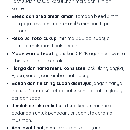
lipat sudah sesuai kebutuhan meja dan jumlah
konten.
Bleed dan area aman aman:
tambah bleed 3 mm
dan jaga teks penting minimal 5 mm dari tepi
potong.
Resolusi foto cukup:
minimal 300 dpi supaya
gambar makanan tidak pecah.
Mode warna tepat:
gunakan CMYK agar hasil warna
lebih stabil saat dicetak.
Harga dan nama menu konsisten:
cek ulang angka,
ejaan, varian, dan simbol mata uang.
Bahan dan finishing sudah disetujui:
jangan hanya
menulis “laminasi”, tetapi putuskan doff atau glossy
dengan sadar.
Jumlah cetak realistis:
hitung kebutuhan meja,
cadangan untuk penggantian, dan stok promo
musiman.
Approval final jelas:
tentukan siapa yang