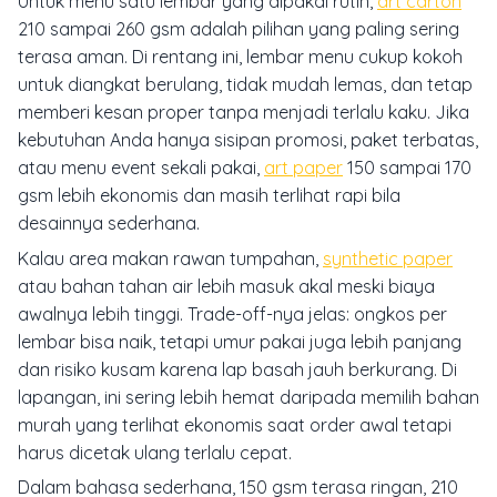
Untuk menu satu lembar yang dipakai rutin,
art carton
210 sampai 260 gsm adalah pilihan yang paling sering
terasa aman. Di rentang ini, lembar menu cukup kokoh
untuk diangkat berulang, tidak mudah lemas, dan tetap
memberi kesan proper tanpa menjadi terlalu kaku. Jika
kebutuhan Anda hanya sisipan promosi, paket terbatas,
atau menu event sekali pakai,
art paper
150 sampai 170
gsm lebih ekonomis dan masih terlihat rapi bila
desainnya sederhana.
Kalau area makan rawan tumpahan,
synthetic paper
atau bahan tahan air lebih masuk akal meski biaya
awalnya lebih tinggi. Trade-off-nya jelas: ongkos per
lembar bisa naik, tetapi umur pakai juga lebih panjang
dan risiko kusam karena lap basah jauh berkurang. Di
lapangan, ini sering lebih hemat daripada memilih bahan
murah yang terlihat ekonomis saat order awal tetapi
harus dicetak ulang terlalu cepat.
Dalam bahasa sederhana, 150 gsm terasa ringan, 210