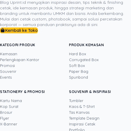
yang kreatif, Anda tidak hanya membagikan informasi
Blog Uprint.id menyajikan inspirasi desain, tips teknik & finishing
cetak, ide kemasan produk, hingga strategi marketing dan
kontak, tetapi juga membagikan cerita dan esensi
branding untuk membantu UMKM dan bisnis Anda berkembang.
brand Anda. Jangan biarkan kartu nama Anda menjadi
Mulai dari cetak custom, photobook, sampai solusi percetakan
salah satu yang dibuang begitu saja. Biarkan ia menjadi
korporat — semua panduan praktisnya ada di sini.
Kembali ke Toko
aset strategis yang membantu
memperkuat branding,
menarik klien, dan menaikkan bisnis Anda ke level
berikutnya
.
KATEGORI PRODUK
PRODUK KEMASAN
Kemasan
Hard Box
Perlengkapan Kantor
Corrugated Box
Promosi
Soft Box
DITULIS OLEH
Souvenir
Paper Bag
Events
Spunbond
Yustian Tenegar
· Cofounder
Yustian Tenegar adalah Founder & CEO
STATIONERY & PROMOSI
SOUVENIR & INSPIRASI
Uprint.id, pakar dengan pengalaman lebih dari
20 tahun yang menguasai tiga disiplin
Kartu Nama
Tumbler
sekaligus: produksi percetakan dan kemasan
Kop Surat
Kaos & T-Shirt
Lihat profil →
Lihat semua penulis
(offset, digital printing, quality control), digital
Brosur
Tas Kanvas
marketing, serta pemrograman dan AI. Ia
Flyer
Template Design
memahami bisnis cetak langsung dari lantai
X-Banner
Inspirasi Cetak
produksi sampai baris kode, dari menghitung
Portfolio