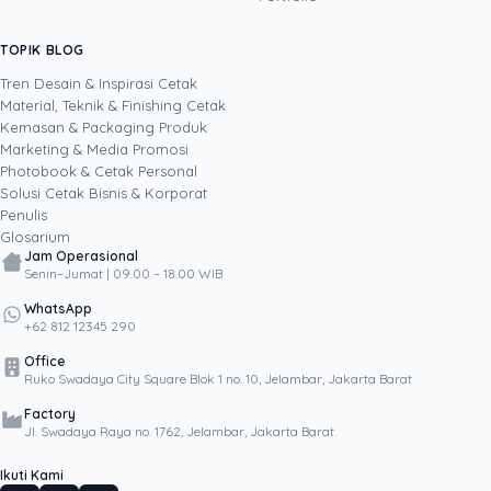
biaya per unit hingga membangun sendiri
sistem AI internal Uprint. Tulisannya membahas
TOPIK BLOG
SHARE POST:
keputusan cetak, dari kartu nama, brosur,
sampai kemasan produk, selalu dengan
Tren Desain & Inspirasi Cetak
kacamata data dan dampak bisnis nyata.
Material, Teknik & Finishing Cetak
Kemasan & Packaging Produk
Marketing & Media Promosi
Photobook & Cetak Personal
Popular
Solusi Cetak Bisnis & Korporat
Penulis
Glosarium
Jam Operasional
Senin–Jumat | 09.00 – 18.00 WIB
WhatsApp
+62 812 12345 290
Office
Ruko Swadaya City Square Blok 1 no. 10, Jelambar, Jakarta Barat
Factory
Jl. Swadaya Raya no. 1762, Jelambar, Jakarta Barat
Ikuti Kami