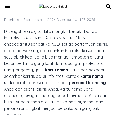
Skip to main content
menu
Diterbitkan September 5, 2025
MARKETING & MEDIA PROMOSI
·
Diperbarui Juli 17, 2026
Mau Branding Kuat? Mulai Dari
Di tengah era digital, kita mungkin berpikir bahwa
Kartu Nama Unik Global
interaksi fisik sudah tidak relevan lagi. Namun,
anggapan itu sangat keliru. Di setiap pertemuan bisnis,
acara networking, atau bahkan interaksi kasual, ada
satu objek kecil yang bisa menjadi jembatan antara
kesan pertama yang kuat dan hubungan profesional
yang langgeng, yaitu
kartu nama
. Jauh dari sekadar
selembar kertas berisi informasi kontak,
kartu nama
unik
adalah representasi fisik dari
personal branding
Anda dan esensi bisnis Anda. Kartu nama yang
dirancang dengan matang dapat membuat Anda dan
bisnis Anda menonjol di lautan kompetisi, mengubah
perkenalan singkat menjadi percakapan yang tak
terlupakan.