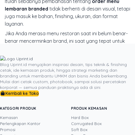
Itulah sebabnya pembahasan tentang
order menu
lembaran branded
tidak berhenti di desain visual, tetapi
juga masuk ke bahan, finishing, ukuran, dan format
layanan.
Jika Anda merasa menu restoran saat ini belum benar-
benar mencerminkan brand, ini saat yang tepat untuk
mengevaluasinya dari awal: apakah tampilannya sudah
konsisten, apakah item unggulan mudah terlihat,
apakah materialnya sesuai trafik restoran, dan apakah
Blog Uprint.id menyajikan inspirasi desain, tips teknik & finishing
cetak, ide kemasan produk, hingga strategi marketing dan
hasil cetaknya sudah terasa meyakinkan di tangan
branding untuk membantu UMKM dan bisnis Anda berkembang.
pelanggan. Untuk itu, Anda bisa mempertimbangkan
Mulai dari cetak custom, photobook, sampai solusi percetakan
konsultasi spesifikasi bahan, ukuran, finishing, dan
korporat — semua panduan praktisnya ada di sini.
kebutuhan desain bersama tim Uprint agar menu yang
Kembali ke Toko
dicetak bukan hanya rapi, tetapi juga benar-benar
bekerja untuk brand dan penjualan restoran Anda.
KATEGORI PRODUK
PRODUK KEMASAN
Kemasan
Hard Box
Perlengkapan Kantor
Corrugated Box
Promosi
Soft Box
DITULIS OLEH