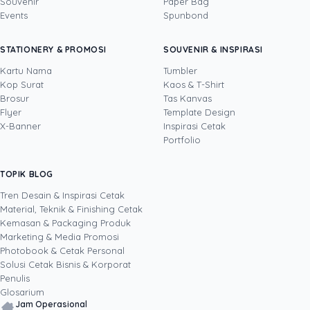
Souvenir
Paper Bag
Events
Spunbond
Tinus
· Head of Sales
Tinus adalah profesional bisnis dengan
STATIONERY & PROMOSI
SOUVENIR & INSPIRASI
pengalaman lebih dari satu dekade di bidang
sales, operasional, pemasaran, pengembangan
Kartu Nama
Tumbler
bisnis, dan layanan keuangan. Sebagai Head of
Kop Surat
Kaos & T-Shirt
Lihat profil →
Lihat semua penulis
Sales Uprint.id, ia setiap hari mendampingi
Brosur
Tas Kanvas
pelanggan B2B memilih solusi cetak yang tepat,
Flyer
Template Design
dari kartu nama, brosur, dan banner untuk
X-Banner
Inspirasi Cetak
kebutuhan penjualan hingga kemasan produk
Portfolio
untuk memperkuat brand. Berbekal rekam jejak
memimpin tim, membangun hubungan
TOPIK BLOG
SHARE POST:
pelanggan strategis, dan menyempurnakan
proses bisnis, ia menulis dari pengalaman
Tren Desain & Inspirasi Cetak
nyata di lapangan tentang bagaimana materi
Material, Teknik & Finishing Cetak
cetak membantu bisnis menutup lebih banyak
Kemasan & Packaging Produk
transaksi dan bertumbuh secara berkelanjutan.
Marketing & Media Promosi
Photobook & Cetak Personal
Popular
Solusi Cetak Bisnis & Korporat
Penulis
Glosarium
Jam Operasional