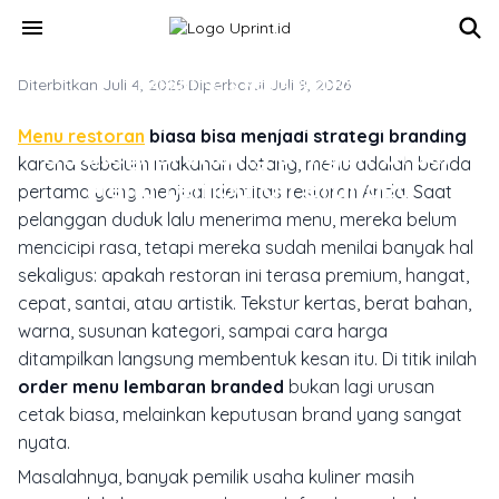
Skip to main content
menu
Diterbitkan Juli 4, 2025
MARKETING & MEDIA PROMOSI
·
Diperbarui Juli 9, 2026
Menu Restoran Biasa Bisa Jadi
Menu restoran
biasa bisa menjadi strategi branding
Strategi Branding dengan Order
karena sebelum makanan datang, menu adalah benda
Menu Lembaran Branded
pertama yang menjual identitas restoran Anda. Saat
pelanggan duduk lalu menerima menu, mereka belum
mencicipi rasa, tetapi mereka sudah menilai banyak hal
sekaligus: apakah restoran ini terasa premium, hangat,
cepat, santai, atau artistik. Tekstur kertas, berat bahan,
warna, susunan kategori, sampai cara harga
ditampilkan langsung membentuk kesan itu. Di titik inilah
order menu lembaran branded
bukan lagi urusan
cetak biasa, melainkan keputusan brand yang sangat
nyata.
Masalahnya, banyak pemilik usaha kuliner masih