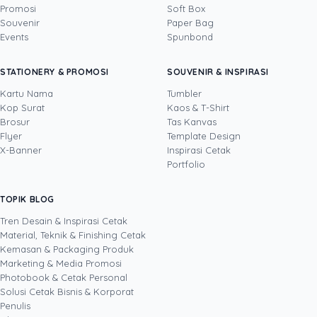
Promosi
Soft Box
DITULIS OLEH
Souvenir
Paper Bag
Events
Spunbond
Tinus
· Head of Sales
Tinus adalah profesional bisnis dengan
STATIONERY & PROMOSI
SOUVENIR & INSPIRASI
pengalaman lebih dari satu dekade di bidang
sales, operasional, pemasaran, pengembangan
Kartu Nama
Tumbler
bisnis, dan layanan keuangan. Sebagai Head of
Kop Surat
Kaos & T-Shirt
Lihat profil →
Lihat semua penulis
Sales Uprint.id, ia setiap hari mendampingi
Brosur
Tas Kanvas
pelanggan B2B memilih solusi cetak yang tepat,
Flyer
Template Design
dari kartu nama, brosur, dan banner untuk
X-Banner
Inspirasi Cetak
kebutuhan penjualan hingga kemasan produk
Portfolio
untuk memperkuat brand. Berbekal rekam jejak
memimpin tim, membangun hubungan
TOPIK BLOG
SHARE POST:
pelanggan strategis, dan menyempurnakan
proses bisnis, ia menulis dari pengalaman
Tren Desain & Inspirasi Cetak
nyata di lapangan tentang bagaimana materi
Material, Teknik & Finishing Cetak
cetak membantu bisnis menutup lebih banyak
Kemasan & Packaging Produk
transaksi dan bertumbuh secara berkelanjutan.
Marketing & Media Promosi
Photobook & Cetak Personal
Popular
Solusi Cetak Bisnis & Korporat
Penulis