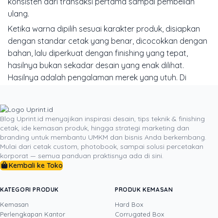
konsisten dari transaksi pertama sampai pembelian
ulang.
Ketika warna dipilih sesuai karakter produk, disiapkan
dengan standar cetak yang benar, dicocokkan dengan
bahan, lalu diperkuat dengan finishing yang tepat,
hasilnya bukan sekadar desain yang enak dilihat.
Hasilnya adalah pengalaman merek yang utuh. Di
situlah loyalitas pelanggan mulai tumbuh secara nyata.
Jika Anda ingin hasil warna brand lebih akurat,
konsisten, dan siap diproduksi, siapkan file identitas
Blog Uprint.id menyajikan inspirasi desain, tips teknik & finishing
cetak, ide kemasan produk, hingga strategi marketing dan
bisnis Anda lalu konsultasikan kebutuhan desain, bahan,
branding untuk membantu UMKM dan bisnis Anda berkembang.
finishing, dan produk cetaknya bersama Uprint. Mulai
Mulai dari cetak custom, photobook, sampai solusi percetakan
dari stiker label, kemasan, kartu nama, brosur, sampai
korporat — semua panduan praktisnya ada di sini.
materi display, keputusan yang tepat di awal akan
Kembali ke Toko
membuat brand Anda tampil lebih kuat di mata
pelanggan.
KATEGORI PRODUK
PRODUK KEMASAN
Kemasan
Hard Box
Perlengkapan Kantor
Corrugated Box