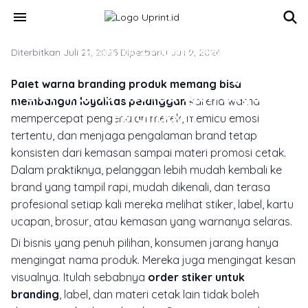
Skip to main content
menu
Diterbitkan Juli 21, 2025
MARKETING & MEDIA PROMOSI
·
Diperbarui Juli 9, 2026
Order Stiker untuk Branding: Cara
Palet warna branding produk memang bisa
Palet Warna Membangun Loyalitas
membangun loyalitas pelanggan
karena warna
Pelanggan
mempercepat pengenalan merek, memicu emosi
tertentu, dan menjaga pengalaman brand tetap
konsisten dari kemasan sampai materi promosi cetak.
Dalam praktiknya, pelanggan lebih mudah kembali ke
brand yang tampil rapi, mudah dikenali, dan terasa
profesional setiap kali mereka melihat stiker, label, kartu
ucapan, brosur, atau kemasan yang warnanya selaras.
Di bisnis yang penuh pilihan, konsumen jarang hanya
mengingat nama produk. Mereka juga mengingat kesan
visualnya. Itulah sebabnya
order stiker untuk
branding
, label, dan materi cetak lain tidak boleh