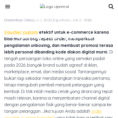
Skip to main content
menu
Diterbitkan Oktober 6, 2025
MARKETING & MEDIA PROMOSI
·
Diperbarui Juli 9, 2026
Order Voucher Custom Branded
Voucher custom
efektif untuk e-commerce karena
Uprint.id untuk E-commerce
bisa mendorong repeat order, memperkuat
pengalaman unboxing, dan membuat promosi terasa
lebih personal dibanding kode diskon digital murni.
Di
tengah persaingan toko online yang semakin padat
pada 2026, banyak brand sudah agresif di iklan,
marketplace, email, dan media sosial. Tantangannya
bukan lagi sekadar mendatangkan transaksi pertama,
tetapi mengubah pembeli menjadi pelanggan yang
kembali. Di titik inilah media cetak yang dirancang tepat
masih relevan, karena ia menjembatani channel digital
dengan pengalaman fisik yang benar-benar sampai ke
tangan pelanggan. Jika tujuan Anda adalah
order
voucher custom branded
yang tidak hanya terlihat rapi