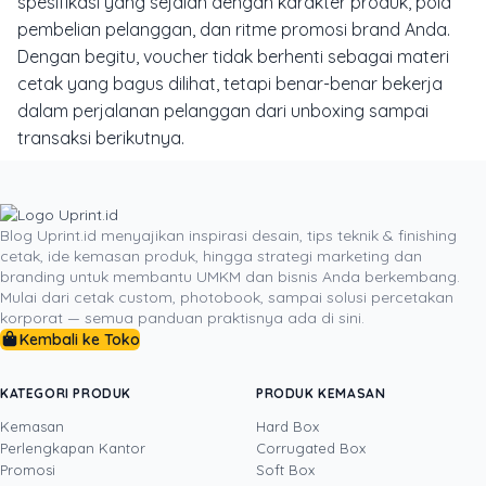
spesifikasi yang sejalan dengan karakter produk, pola
pembelian pelanggan, dan ritme promosi brand Anda.
Dengan begitu, voucher tidak berhenti sebagai materi
cetak yang bagus dilihat, tetapi benar-benar bekerja
dalam perjalanan pelanggan dari unboxing sampai
transaksi berikutnya.
Pesan Voucher Custom Sekarang
dan sesuaikan
bahan, ukuran, finishing, serta format promo dengan
kebutuhan campaign e-commerce Anda.
Blog Uprint.id menyajikan inspirasi desain, tips teknik & finishing
cetak, ide kemasan produk, hingga strategi marketing dan
Penulis:
Devito
branding untuk membantu UMKM dan bisnis Anda berkembang.
Jabatan:
Content Writer & Print Marketing Researcher
Mulai dari cetak custom, photobook, sampai solusi percetakan
Pengalaman:
Menulis topik percetakan, materi promosi,
korporat — semua panduan praktisnya ada di sini.
Kembali ke Toko
dan kebutuhan brand untuk bisnis retail serta e-
commerce dengan fokus pada aplikasi media cetak
yang fungsional dan relevan di lapangan.
KATEGORI PRODUK
PRODUK KEMASAN
Kemasan
Hard Box
Perlengkapan Kantor
Corrugated Box
Promosi
Soft Box
DITULIS OLEH