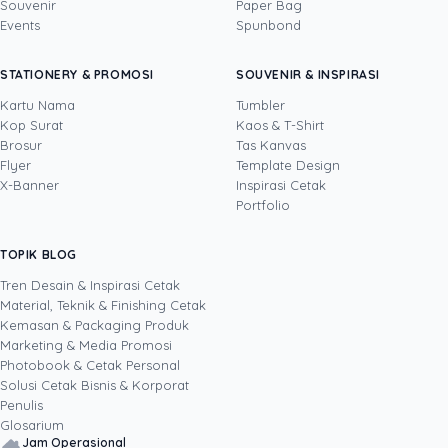
Souvenir
Paper Bag
Events
Spunbond
Devito
· CFO
Devito adalah CFO sekaligus COO Uprint.id
STATIONERY & PROMOSI
SOUVENIR & INSPIRASI
dengan pengalaman lebih dari 15 tahun di
bidang keuangan dan operasional bisnis. Ia
Kartu Nama
Tumbler
menjaga dua sisi perusahaan sekaligus:
Kop Surat
Kaos & T-Shirt
Lihat profil →
Lihat semua penulis
kesehatan finansial (arus kas, margin, strategi
Brosur
Tas Kanvas
harga) dan kelancaran operasional produksi di
Flyer
Template Design
industri percetakan serta kemasan B2B, dari
X-Banner
Inspirasi Cetak
kontrol kualitas hingga manajemen vendor.
Portfolio
Lewat tulisannya, ia menerjemahkan angka
yang rumit menjadi keputusan sederhana,
TOPIK BLOG
SHARE POST:
membantu pembaca menimbang biaya cetak
brosur, kemasan, atau banner sebagai investasi
Tren Desain & Inspirasi Cetak
yang jelas hitungan untungnya.
Material, Teknik & Finishing Cetak
Kemasan & Packaging Produk
Marketing & Media Promosi
Photobook & Cetak Personal
Popular
Solusi Cetak Bisnis & Korporat
Penulis
Glosarium
Jam Operasional