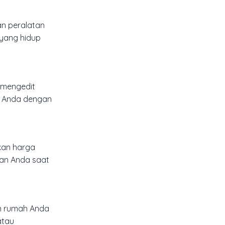
an peralatan
yang hidup
k mengedit
as Anda dengan
kan harga
ran Anda saat
n rumah Anda
atau