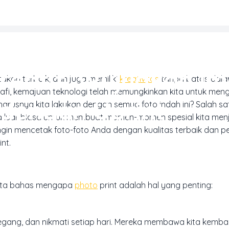
REN DESAIN & INSPIRASI CETAK
reatif: Wujudkan Im
kan terbaik, dan juga memiliki
kreativitas
tanpa batas dal
afi, kemajuan teknologi telah memungkinkan kita untuk men
dengan Uprint
snya kita lakukan dengan semua foto indah ini? Salah sa
 luar biasa untuk membuat momen-momen spesial kita men
ingin mencetak foto-foto Anda dengan kualitas terbaik dan p
nt.
 kita bahas mengapa
photo
print adalah hal yang penting:
egang, dan nikmati setiap hari. Mereka membawa kita kembal