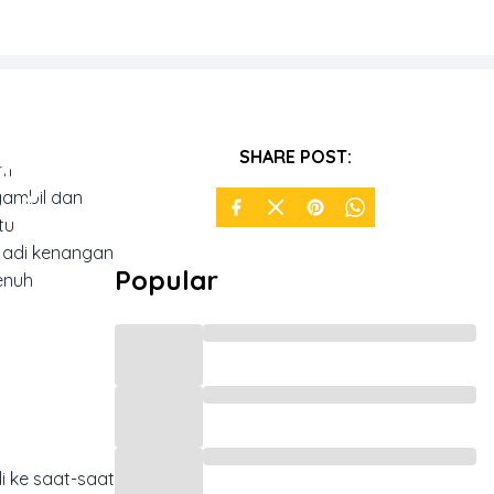
ajinasi
SHARE POST:
am
gambil dan
tu
jadi kenangan
Popular
enuh
i ke saat-saat