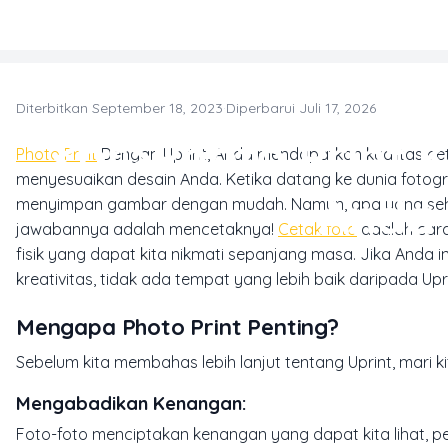
Skip to main content
Diterbitkan September 18, 2023
·
Diperbarui Juli 17, 2026
T
<br>Photo Print K
Photo Print
Dengan Uprint, Anda mendapatkan kualitas ceta
menyesuaikan desain Anda. Ketika datang ke dunia fotogr
Anda 
menyimpan gambar dengan mudah. Namun, apa yang seharu
jawabannya adalah mencetaknya!
Cetak foto
adalah cara
fisik yang dapat kita nikmati sepanjang masa. Jika Anda 
kreativitas, tidak ada tempat yang lebih baik daripada Upri
Mengapa Photo Print Penting?
Sebelum kita membahas lebih lanjut tentang Uprint, mari
Mengabadikan Kenangan
:
Foto-foto menciptakan kenangan yang dapat kita lihat, p