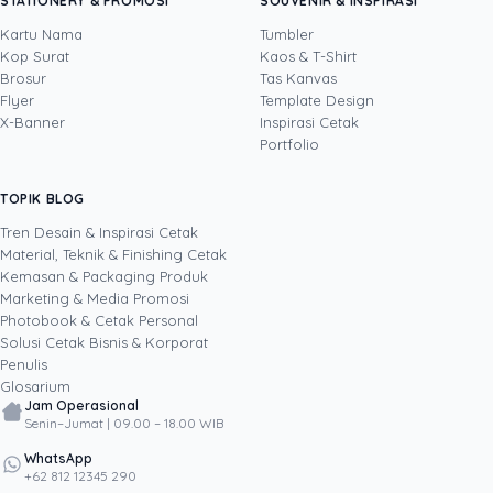
STATIONERY & PROMOSI
SOUVENIR & INSPIRASI
Video Editor yang berfokus pada pembuatan
konten digital kreatif untuk media sosial dan
Kartu Nama
Tumbler
kebutuhan pemasaran. Di Uprint.id, ia
Kop Surat
Kaos & T-Shirt
Lihat profil →
Lihat semua penulis
memproduksi video, fotografi produk, dan
Brosur
Tas Kanvas
konten visual seputar dunia percetakan, mulai
Flyer
Template Design
dari kemasan, stiker, dan banner hingga
X-Banner
Inspirasi Cetak
merchandise, sambil terus mengembangkan
Portfolio
kemampuannya lewat teknologi dan inovasi
digital terbaru. Lewat tulisannya, ia berbagi
TOPIK BLOG
SHARE POST:
cara membuat konten dan materi cetak yang
menarik perhatian, layak dibagikan, dan
Tren Desain & Inspirasi Cetak
membantu bisnis bertumbuh melalui kekuatan
Material, Teknik & Finishing Cetak
kreativitas serta media digital.
Kemasan & Packaging Produk
Marketing & Media Promosi
Photobook & Cetak Personal
Popular
Solusi Cetak Bisnis & Korporat
Penulis
Glosarium
Jam Operasional
Senin–Jumat | 09.00 – 18.00 WIB
WhatsApp
+62 812 12345 290