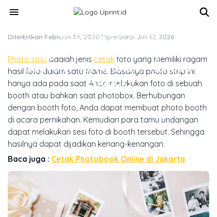
Skip to main content
menu
Diterbitkan Februari 12, 2020
TREN DESAIN & INSPIRASI CETAK
·
Diperbarui Juli 17, 2026
Menggunakan Photo Strip untuk
Photo strip
adalah jenis
cetak
foto yang memiliki ragam
Souvenir Pernikahan? Kenapa
hasil foto dalam satu frame. Biasanya photo strip ini
Enggak!
hanya ada pada saat Anda melakukan foto di sebuah
booth atau bahkan saat photobox. Berhubungan
dengan booth foto, Anda dapat membuat photo booth
di acara pernikahan. Kemudian para tamu undangan
dapat melakukan sesi foto di booth tersebut. Sehingga
hasilnya dapat dijadikan kenang-kenangan.
Baca juga :
Cetak Photobook Online di Jakarta