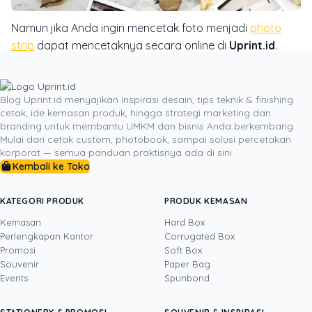
Namun jika Anda ingin mencetak foto menjadi
photo
strip
dapat mencetaknya secara online di
Uprint.id
.
Tersedia ragam pilihan ukuran yang dapat Anda pilih
sesuai kebutuhan. Bahkan Anda juga dapat menjadikan
photo strip ini sebagai penghias dalam sebuah
Blog Uprint.id menyajikan inspirasi desain, tips teknik & finishing
cetak, ide kemasan produk, hingga strategi marketing dan
ruangan. Caranya sangat mudah, Anda hanya perlu
branding untuk membantu UMKM dan bisnis Anda berkembang.
menyimpannya pada figura foto yang juga berbentuk
Mulai dari cetak custom, photobook, sampai solusi percetakan
strip. Dengan menggunakan figura foto strip itu, Anda
korporat — semua panduan praktisnya ada di sini.
Kembali ke Toko
dapat memasang foto secara berurutan. Atau jika ingin
tidak ribet, cobalah menggunakan bingkai foto
berbentuk persegi panjang.
KATEGORI PRODUK
PRODUK KEMASAN
Kemasan
Hard Box
Perlengkapan Kantor
Corrugated Box
Promosi
Soft Box
DITULIS OLEH
Souvenir
Paper Bag
Events
Spunbond
Yosua
· Content Creator
Yosua Theodorus adalah Content Creator dan