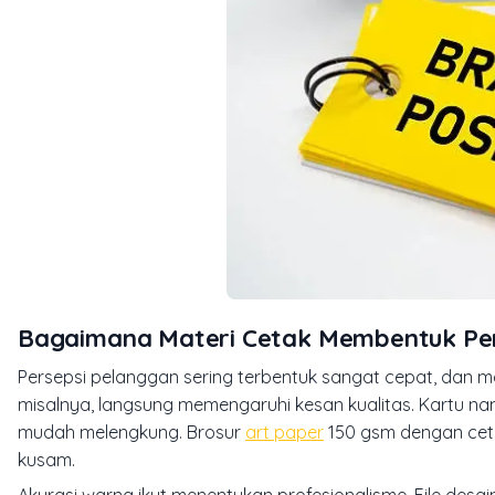
Bagaimana Materi Cetak Membentuk Per
Persepsi pelanggan sering terbentuk sangat cepat, dan 
misalnya, langsung memengaruhi kesan kualitas. Kartu n
mudah melengkung. Brosur
art paper
150 gsm dengan ceta
kusam.
Akurasi warna ikut menentukan profesionalisme. File des