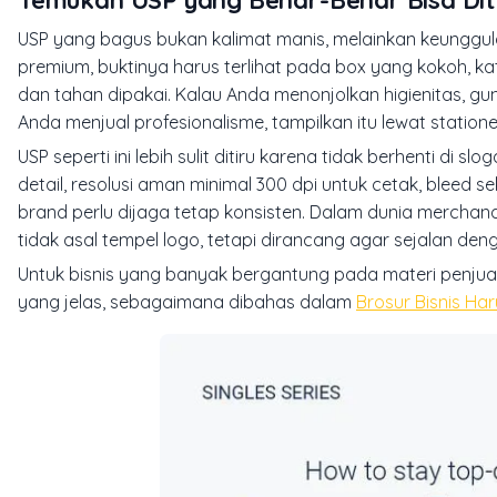
USP yang bagus bukan kalimat manis, melainkan keunggulan
premium, buktinya harus terlihat pada box yang kokoh, kat
dan tahan dipakai. Kalau Anda menonjolkan higienitas, gu
Anda menjual profesionalisme, tampilkan itu lewat statio
USP seperti ini lebih sulit ditiru karena tidak berhenti di 
detail, resolusi aman minimal 300 dpi untuk cetak, bleed
brand perlu dijaga tetap konsisten. Dalam dunia merchan
tidak asal tempel logo, tetapi dirancang agar sejalan d
Untuk bisnis yang banyak bergantung pada materi penjuala
yang jelas, sebagaimana dibahas dalam
Brosur Bisnis Ha