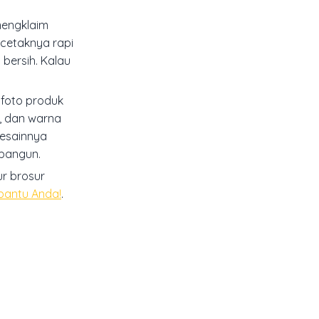
mengklaim
 cetaknya rapi
 bersih. Kalau
i foto produk
g, dan warna
desainnya
ibangun.
ur brosur
bantu Anda!
.