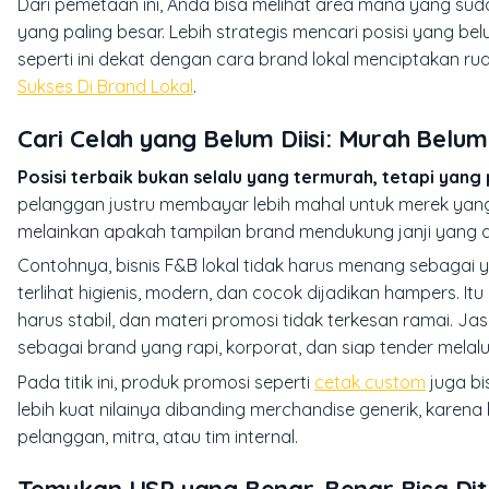
Dari pemetaan ini, Anda bisa melihat area mana yang su
yang paling besar. Lebih strategis mencari posisi yang b
seperti ini dekat dengan cara brand lokal menciptakan rua
Sukses Di Brand Lokal
.
Cari Celah yang Belum Diisi: Murah Belu
Posisi terbaik bukan selalu yang termurah, tetapi yang 
pelanggan justru membayar lebih mahal untuk merek yang 
melainkan apakah tampilan brand mendukung janji yang 
Contohnya, bisnis F&B lokal tidak harus menang sebagai y
terlihat higienis, modern, dan cocok dijadikan hampers. Itu
harus stabil, dan materi promosi tidak terkesan ramai. Ja
sebagai brand yang rapi, korporat, dan siap tender melalu
Pada titik ini, produk promosi seperti
cetak custom
juga bi
lebih kuat nilainya dibanding merchandise generik, karena
pelanggan, mitra, atau tim internal.
Temukan USP yang Benar-Benar Bisa Di