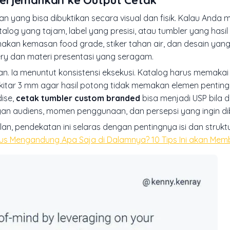
 yang bisa dibuktikan secara visual dan fisik. Kalau Anda 
alog yang tajam, label yang presisi, atau tumbler yang hasil
nakan kemasan food grade, stiker tahan air, dan desain yang
nery dan materi presentasi yang seragam.
slogan. Ia menuntut konsistensi eksekusi. Katalog harus memaka
 sekitar 3 mm agar hasil potong tidak memakan elemen pentin
dise,
cetak tumbler custom branded
bisa menjadi USP bila 
engan audiens, momen penggunaan, dan persepsi yang ingin d
n, pendekatan ini selaras dengan pentingnya isi dan strukt
rus Mengandung Apa Saja di Dalamnya? 10 Tips Ini akan Mem