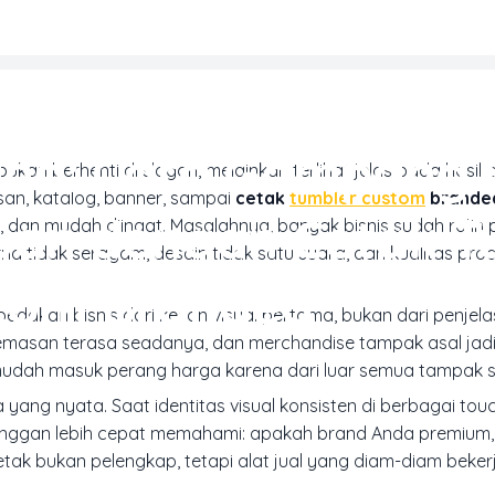
LUSI CETAK BISNIS & KORPORAT
and: Cara Gampang 
an berhenti di slogan, melainkan terlihat jelas pada hasil 
san, katalog, banner, sampai
cetak
tumbler custom
brande
uan dengan Cetak T
, dan mudah diingat. Masalahnya, banyak bisnis sudah rajin 
a tidak seragam, desain tidak satu suara, dan kualitas pro
tom Branded
edakan bisnis dari kesan visual pertama, bukan dari penjel
, kemasan terasa seadanya, dan merchandise tampak asal jad
s mudah masuk perang harga karena dari luar semua tampak 
yang nyata. Saat identitas visual konsisten di berbagai touc
anggan lebih cepat memahami: apakah brand Anda premium, 
cetak bukan pelengkap, tetapi alat jual yang diam-diam beker