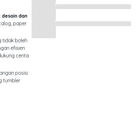
t desain dan
talog, paper
g tidak boleh
gan efisien
dukung cerita
angan posisi
g tumbler