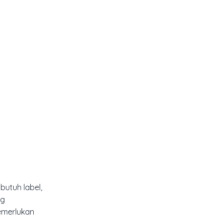
butuh label,
ng
emerlukan