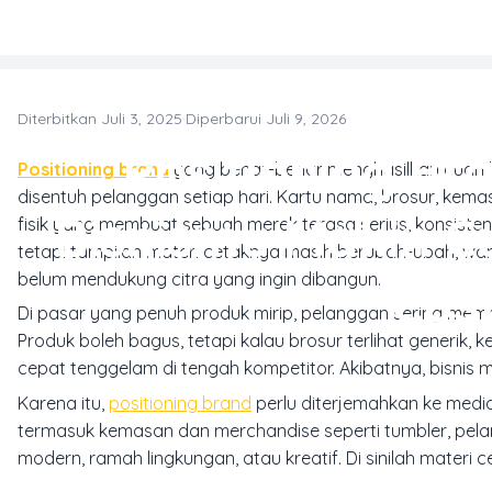
Skip to main content
Diterbitkan Juli 3, 2025
·
Diperbarui Juli 9, 2026
SO
Positioning Br
Positioning brand
yang benar-benar menghasilkan cuan buk
disentuh pelanggan setiap hari. Kartu nama, brosur, kema
Bisnismu Makin C
fisik yang membuat sebuah merek terasa serius, konsisten
tetapi tampilan materi cetaknya masih berubah-ubah, warn
belum mendukung citra yang ingin dibangun.
Cus
Di pasar yang penuh produk mirip, pelanggan sering memb
Produk boleh bagus, tetapi kalau brosur terlihat generik
cepat tenggelam di tengah kompetitor. Akibatnya, bisni
Karena itu,
positioning brand
perlu diterjemahkan ke media 
termasuk kemasan dan merchandise seperti tumbler, pel
modern, ramah lingkungan, atau kreatif. Di sinilah materi 