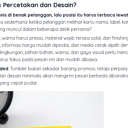
s Percetakan dan Desain?
nis di benak pelanggan, lalu posisi itu harus terbaca lewa
sederhana: ketika pelanggan melihat kartu nama, label, ka
ung muncul dalam beberapa detik pertama?
warna harus presisi, material wajib terasa solid, dan finishin
, informasi harga mudah dipindai, dan media cetak dipilih den
lingkungan, pilihan bahan, warna, dan gaya visual perlu men
 harus fokus pada pesan inti dan mudah dibawa.
nded
. Tumbler bukan sekadar barang promosi, tetapi perpanj
 dan desain minimalis akan mengirim pesan berbeda dibandin
ang cepat pudar.