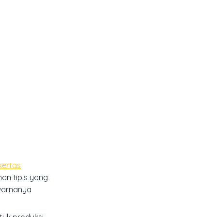
kertas
an tipis yang
warnanya
tuk produksi