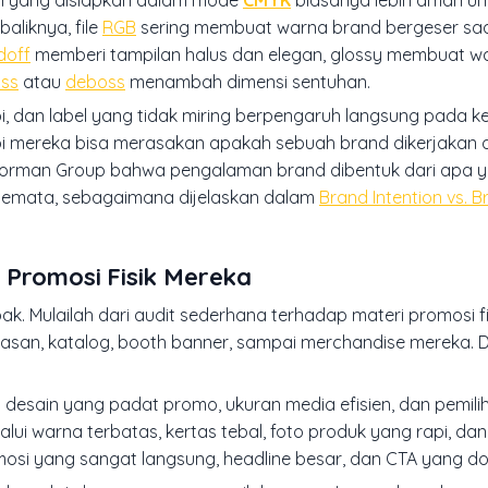
aliknya, file
RGB
sering membuat warna brand bergeser saa
doff
memberi tampilan halus dan elegan, glossy membuat wa
ss
atau
deboss
menambah dimensi sentuhan.
rapi, dan label yang tidak miring berpengaruh langsung pada 
api mereka bisa merasakan apakah sebuah brand dikerjakan d
en Norman Group bahwa pengalaman brand dibentuk dari apa 
 semata, sebagaimana dijelaskan dalam
Brand Intention vs. 
 Promosi Fisik Mereka
ak. Mulailah dari audit sederhana terhadap materi promosi fi
emasan, katalog, booth banner, sampai merchandise mereka. 
i desain yang padat promo, ukuran media efisien, dan pemil
i warna terbatas, kertas tebal, foto produk yang rapi, dan f
osi yang sangat langsung, headline besar, dan CTA yang d