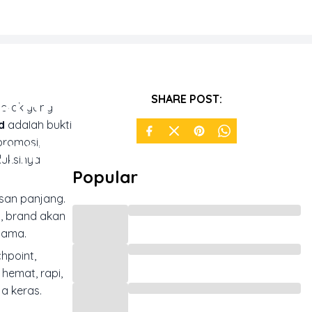
Biar
SHARE POST:
cetak yang
d
adalah bukti
umbler
promosi,
duksinya
Popular
asan panjang.
i, brand akan
sama.
hpoint,
hemat, rapi,
ja keras.