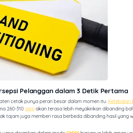
sepsi Pelanggan dalam 3 Detik Pertama
materi cetak punya peran besar dalam momen itu.
Ketebalan 
ama 260-310
gsm
akan terasa lebih meyakinkan dibanding bah
k tajam juga memberi rasa berbeda dibanding hasil yang 
ain yang disiapkan dalam mode
CMYK
biasanya lebih aman un