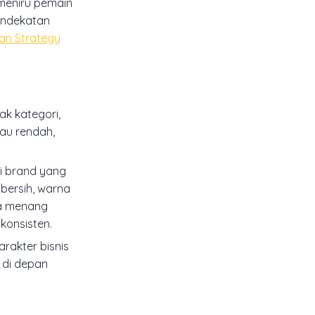
meniru pemain
pendekatan
ean Strategy
ak kategori,
au rendah,
ai brand yang
 bersih, warna
isa menang
konsisten.
rakter bisnis
d di depan