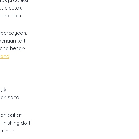
t dicetak.
rna lebih
kepercayaan.
engan teliti
yang benar-
Brand
sik
Dari sana
ihan bahan
inishing doff.
ominan.