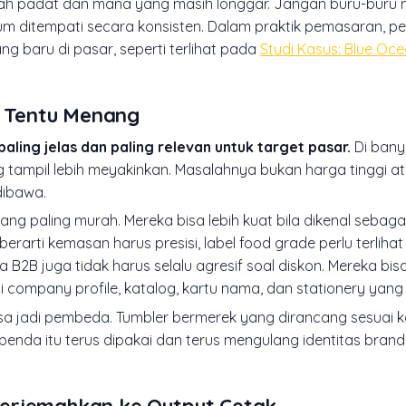
dah padat dan mana yang masih longgar. Jangan buru-buru 
elum ditempati secara konsisten. Dalam praktik pemasaran, 
ng baru di pasar, seperti terlihat pada
Studi Kasus: Blue Oc
m Tentu Menang
paling jelas dan paling relevan untuk target pasar.
Di bany
tampil lebih meyakinkan. Masalahnya bukan harga tinggi at
dibawa.
ang paling murah. Mereka bisa lebih kuat bila dikenal sebag
 berarti kemasan harus presisi, label food grade perlu terlihat
sa B2B juga tidak harus selalu agresif soal diskon. Mereka b
i company profile, katalog, kartu nama, dan stationery yang 
sa jadi pembeda. Tumbler bermerek yang dirancang sesuai ka
 benda itu terus dipakai dan terus mengulang identitas bran
terjemahkan ke Output Cetak