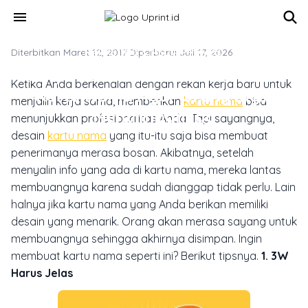
Skip to main content
menu
Diterbitkan Maret 12, 2017
MARKETING & MEDIA PROMOSI
·
Diperbarui Juli 17, 2026
5 Tips dan Trik Membuat Desain
Ketika Anda berkenalan dengan rekan kerja baru untuk
Kartu Nama Agar Orang Ingin
menjalin kerja sama, memberikan
kartu nama
bisa
Menyimpannya
menunjukkan profesionalitas Anda. Tapi sayangnya,
desain
kartu nama
yang itu-itu saja bisa membuat
penerimanya merasa bosan. Akibatnya, setelah
menyalin info yang ada di kartu nama, mereka lantas
membuangnya karena sudah dianggap tidak perlu. Lain
halnya jika kartu nama yang Anda berikan memiliki
desain yang menarik. Orang akan merasa sayang untuk
membuangnya sehingga akhirnya disimpan. Ingin
membuat kartu nama seperti ini? Berikut tipsnya.
1. 3W
Harus Jelas