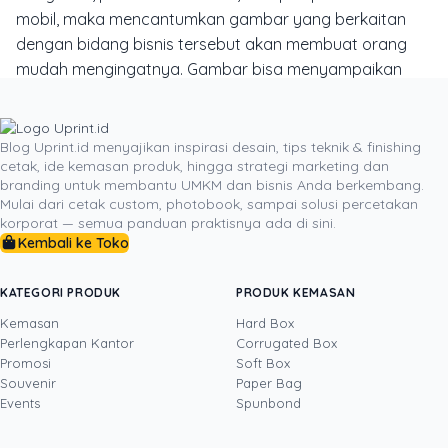
mobil, maka mencantumkan gambar yang berkaitan
dengan bidang bisnis tersebut akan membuat orang
mudah mengingatnya. Gambar bisa menyampaikan
maksud secara lebih baik dari sekumpulan teks. Siapkan
space lebih untuk peletakan gambar ini, misalkan di
bagian tengah (bisa dibuat sebagai background jika
Blog Uprint.id menyajikan inspirasi desain, tips teknik & finishing
cetak, ide kemasan produk, hingga strategi marketing dan
gambarnya terlalu besar).
Selain memperhatikan tips-
branding untuk membantu UMKM dan bisnis Anda berkembang.
tips desain di atas, ketika memilih bahan untuk
Mulai dari cetak custom, photobook, sampai solusi percetakan
pembuatan kartu nama, pilihlah yang memiliki ketebalan
korporat — semua panduan praktisnya ada di sini.
Kembali ke Toko
lebih. Kartu nama yang tebal akan menambah kesan
profesionalitas Anda. Jadi,
desain kartu
nama seperti
apa yang ingin Anda buat?
KATEGORI PRODUK
PRODUK KEMASAN
Kemasan
Hard Box
Perlengkapan Kantor
Corrugated Box
Promosi
Soft Box
DITULIS OLEH
Souvenir
Paper Bag
Events
Spunbond
Yustian Tenegar
· Cofounder
Yustian Tenegar adalah Founder & CEO