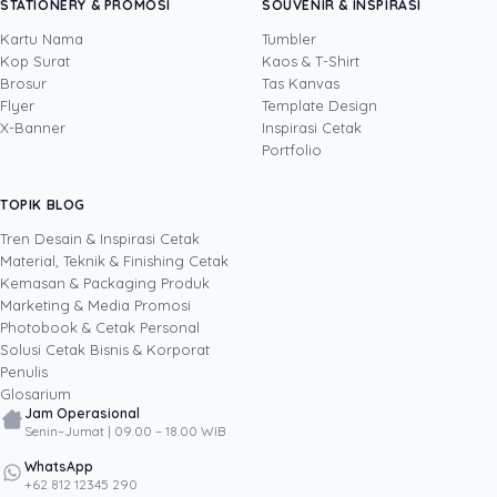
STATIONERY & PROMOSI
SOUVENIR & INSPIRASI
Uprint.id, pakar dengan pengalaman lebih dari
20 tahun yang menguasai tiga disiplin
Kartu Nama
Tumbler
sekaligus: produksi percetakan dan kemasan
Kop Surat
Kaos & T-Shirt
Lihat profil →
Lihat semua penulis
(offset, digital printing, quality control), digital
Brosur
Tas Kanvas
marketing, serta pemrograman dan AI. Ia
Flyer
Template Design
memahami bisnis cetak langsung dari lantai
X-Banner
Inspirasi Cetak
produksi sampai baris kode, dari menghitung
Portfolio
biaya per unit hingga membangun sendiri
sistem AI internal Uprint. Tulisannya membahas
TOPIK BLOG
SHARE POST:
keputusan cetak, dari kartu nama, brosur,
sampai kemasan produk, selalu dengan
Tren Desain & Inspirasi Cetak
kacamata data dan dampak bisnis nyata.
Material, Teknik & Finishing Cetak
Kemasan & Packaging Produk
Marketing & Media Promosi
Photobook & Cetak Personal
Popular
Solusi Cetak Bisnis & Korporat
Penulis
Glosarium
Jam Operasional
Senin–Jumat | 09.00 – 18.00 WIB
WhatsApp
+62 812 12345 290