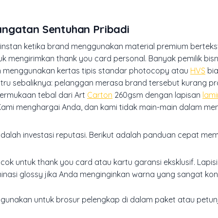
ngatan Sentuhan Pribadi
nstan ketika brand menggunakan material premium bertekst
tuk mengirimkan thank you card personal. Banyak pemilik bis
 menggunakan kertas tipis standar photocopy atau
HVS
bia
stru sebaliknya: pelanggan merasa brand tersebut kurang pr
 permukaan tebal dari Art
Carton
260gsm dengan lapisan
lami
 "Kami menghargai Anda, dan kami tidak main-main dalam me
dalah investasi reputasi. Berikut adalah panduan cepat mem
ocok untuk
thank you card
atau kartu garansi eksklusif. Lapi
minasi glossy jika Anda menginginkan warna yang sangat ko
 digunakan untuk brosur pelengkap di dalam paket atau petun