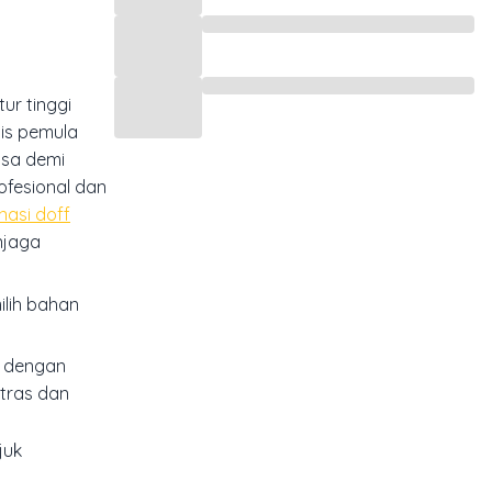
ur tinggi
nis pemula
sa demi
ofesional dan
nasi doff
njaga
ilih bahan
si dengan
ntras dan
juk