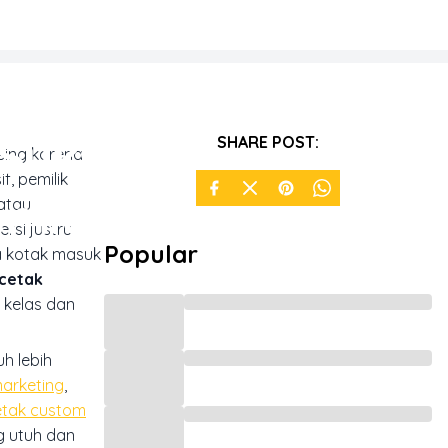
 Sukses
SHARE POST:
sing karena
f, pemilik
remium
atau
rsi justru
Popular
ka kotak masuk
cetak
 kelas dan
h lebih
marketing
,
etak custom
g utuh dan