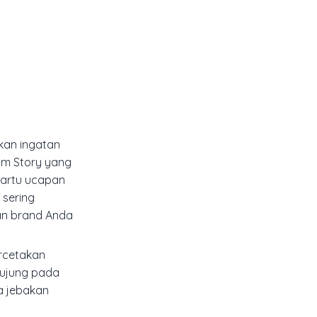
kan ingatan
ram Story yang
kartu ucapan
 sering
an brand Anda
ercetakan
rujung pada
pa jebakan