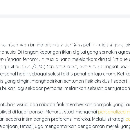
HOTOBOOK & CETAK PERSONAL
aper Custom: Kunci
membedakan brand premium dari kompetitor digital yang bi
 manusia. Di tengah kepungan iklan digital yang semakin agresi
litas Pelanggan P
pan dengan fenomena nyata yang melelahkan:
digital fatigue
cquisition Cost/CAC) terus meroket, sementara tingkat konve
ersonal hadir sebagai solusi taktis penahan laju
churn
. Keti
ang dingin, menghadirkan sentuhan fisik eksklusif seperti
ukan lagi sekadar pemanis, melainkan sebuah pernyataan
entuhan visual dan rabaan fisik memberikan dampak yang jau
ksel di layar ponsel. Menurut studi mengenai
personalized 
 secara intim dengan preferensi mereka. Melalui strategi
c
elanjaan, tetapi juga mengantarkan pengalaman merek yan