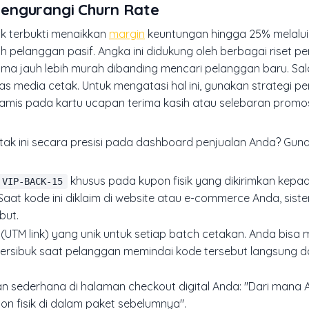
engurangi Churn Rate
ik terbukti menaikkan
margin
keuntungan hingga 25% melalui
ah pelanggan pasif. Angka ini didukung oleh berbagai riset 
 jauh lebih murah dibanding mencari pelanggan baru. Sal
s media cetak. Untuk mengatasi hal ini, gunakan strategi p
amis pada kartu ucapan terima kasih atau selebaran promo
tak ini secara presisi pada dashboard penjualan Anda? Gu
khusus pada kupon fisik yang dikirimkan kep
VIP-BACK-15
 Saat kode ini diklaim di website atau e-commerce Anda, sis
but.
UTM link) yang unik untuk setiap batch cetakan. Anda bis
u tersibuk saat pelanggan memindai kode tersebut langsung d
n sederhana di halaman checkout digital Anda: "Dari mana
on fisik di dalam paket sebelumnya".