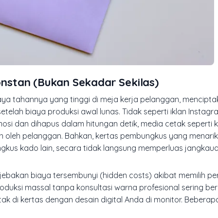
stan (Bukan Sekadar Sekilas)
ya tahannya yang tinggi di meja kerja pelanggan, mencipta
elah biaya produksi awal lunas. Tidak seperti iklan Instag
osi dan dihapus dalam hitungan detik, media cetak seperti 
n oleh pelanggan. Bahkan, kertas pembungkus yang menarik
ngkus kado lain, secara tidak langsung memperluas jangkau
 jebakan biaya tersembunyi (
hidden costs
) akibat memilih p
duksi massal tanpa konsultasi warna profesional sering be
tak di kertas dengan desain digital Anda di monitor. Bebera