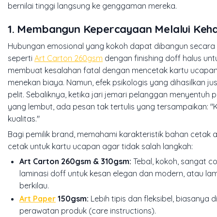
bernilai tinggi langsung ke genggaman mereka.
1. Membangun Kepercayaan Melalui Keha
Hubungan emosional yang kokoh dapat dibangun secara i
seperti
Art Carton 260gsm
dengan finishing doff halus un
membuat kesalahan fatal dengan mencetak kartu ucapan
menekan biaya. Namun, efek psikologis yang dihasilkan ju
pelit. Sebaliknya, ketika jari jemari pelanggan menyentuh
yang lembut, ada pesan tak tertulis yang tersampaikan:
kualitas."
Bagi pemilik brand, memahami karakteristik bahan cetak a
cetak untuk kartu ucapan agar tidak salah langkah:
Art Carton 260gsm & 310gsm:
Tebal, kokoh, sangat c
laminasi doff untuk kesan elegan dan modern, atau la
berkilau.
Art Paper
150gsm:
Lebih tipis dan fleksibel, biasanya
perawatan produk (
care instructions
).