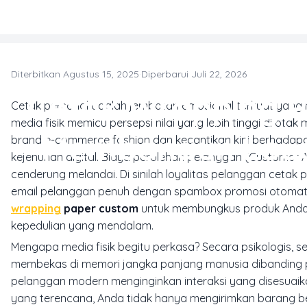
Skip to main content
Diterbitkan Agustus 15, 2025
·
Diperbarui Juli 22, 2026
P
Cetak Wrapping P
Cetak personal adalah jembatan emosional terkuat yang 
media fisik memicu persepsi nilai yang lebih tinggi di otak
Membangun Loya
brand
e-commerce
fashion dan kecantikan kini berhada
kejenuhan digital. Biaya perolehan pelanggan (Customer A
cenderung melandai. Di sinilah loyalitas pelanggan cetak p
email pelanggan penuh dengan spambox promosi otomatis y
wrapping
paper custom
untuk membungkus produk Anda b
kepedulian yang mendalam.
Mengapa media fisik begitu perkasa? Secara psikologis, s
membekas di memori jangka panjang manusia dibanding pi
pelanggan modern menginginkan interaksi yang disesuaikan
yang terencana, Anda tidak hanya mengirimkan barang b