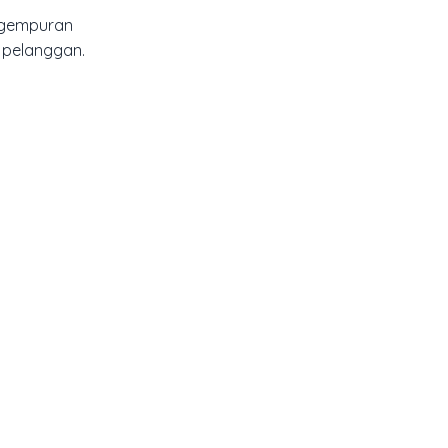
h gempuran
 pelanggan.