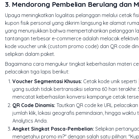
3. Mendorong Pembelian Berulang dan M
Upaya meningkatkan loyalitas pelanggan melalui cetak fis
kupon fisik personal yang dikirim langsung ke alamat rum
yang menunjukkan bahwa mempertahankan pelanggan lama
tantangan terbesar e-commerce adalah melacak efektivita
kode voucher unik (
custom promo code
) dan QR code din
selipkan dalam paket.
Bagaimana cara mengukur tingkat keberhasilan materi ce
pelacakan tiga lapis berikut:
Voucher Segmentasi Khusus:
Cetak kode unik seperti
yang sudah tidak bertransaksi selama 60 hari terakhir.
mencatat keberhasilan konversi kampanye cetak terse
QR Code Dinamis:
Tautkan QR code ke URL pelacakan (
jumlah klik, lokasi geografis pemindaian, hingga wakt
Analytics Anda.
Angket Singkat Pasca-Pembelian:
Selipkan pertanyaa
mengetahui promo ini?" dengan salah satu pilihan: "Kup