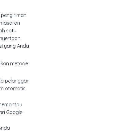
 pengiriman
pemasaran
ah satu
enyertaan
si yang Anda
nakan metode
ada pelanggan
tem otomatis
a memantau
ari Google
 Anda