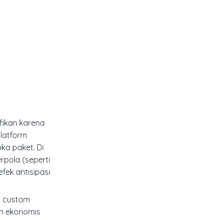
fikan karena
platform
ka paket. Di
rpola (seperti
fek antisipasi
x custom
an ekonomis