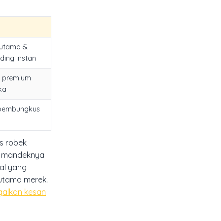
 utama &
ing instan
 premium
ka
 pembungkus
s robek
h mandeknya
bal yang
 utama merek.
galkan kesan