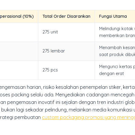
erasional (10%)
Total Order Disarankan
Fungsi Utama
Melindungi kotak
275 unit
memberikan brand
Menambah kesan
275 lembar
saat produk dibu
Mengunci kertas
275 pcs
dengan erat
emasan harian, risiko kesalahan penempelan stiker, kerta
roses
packing
selalu ada. Menyediakan cadangan mencega
n pengemasan inovatif ini sejalan dengan tren industri glo
 bukan lagi sekadar pelindung, melainkan media komunikasi
 strategi pembuatan
custom packaging promosi yang mening