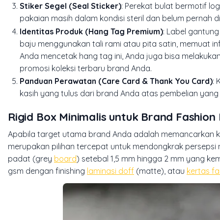
Stiker Segel (Seal Sticker)
: Perekat bulat bermotif l
pakaian masih dalam kondisi steril dan belum pernah di
Identitas Produk (Hang Tag Premium)
: Label gantung
baju menggunakan tali rami atau pita satin, memuat in
Anda mencetak hang tag ini, Anda juga bisa melakuka
promosi koleksi terbaru brand Anda.
Panduan Perawatan (Care Card & Thank You Card)
: 
kasih yang tulus dari brand Anda atas pembelian yang
Rigid Box Minimalis untuk Brand Fashio
Apabila target utama brand Anda adalah memancarkan kes
merupakan pilihan tercepat untuk mendongkrak persepsi n
padat (grey
board
) setebal 1,5 mm hingga 2 mm yang kemud
gsm dengan finishing
laminasi doff
(matte), atau
kertas f