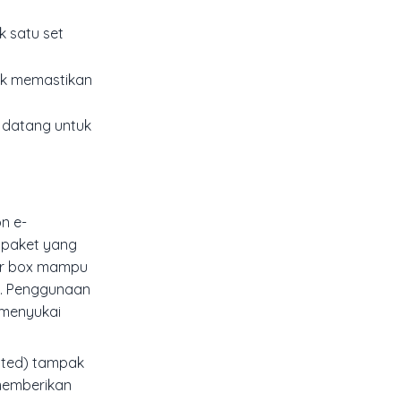
k satu set
tuk memastikan
g datang untuk
n e-
 paket yang
iler box mampu
a. Penggunaan
 menyukai
gated) tampak
memberikan