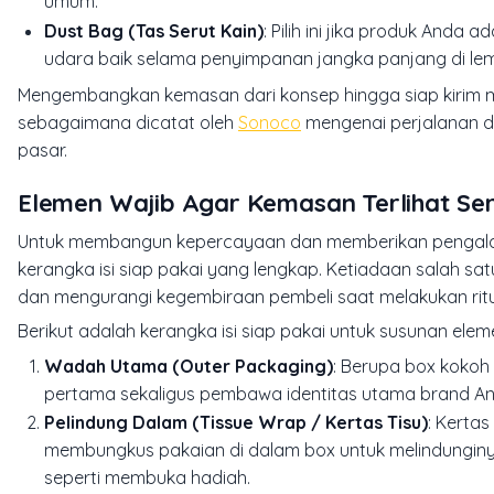
umum.
Dust Bag (Tas Serut Kain)
: Pilih ini jika produk Anda
udara baik selama penyimpanan jangka panjang di lem
Mengembangkan kemasan dari konsep hingga siap kirim 
sebagaimana dicatat oleh
Sonoco
mengenai perjalanan de
pasar.
Elemen Wajib Agar Kemasan Terlihat Seri
Untuk membangun kepercayaan dan memberikan pengalama
kerangka isi siap pakai yang lengkap. Ketiadaan salah sa
dan mengurangi kegembiraan pembeli saat melakukan ritu
Berikut adalah kerangka isi siap pakai untuk susunan ele
Wadah Utama (Outer Packaging)
: Berupa box kokoh
pertama sekaligus pembawa identitas utama brand An
Pelindung Dalam (Tissue Wrap / Kertas Tisu)
: Kertas
membungkus pakaian di dalam box untuk melindunginya
seperti membuka hadiah.