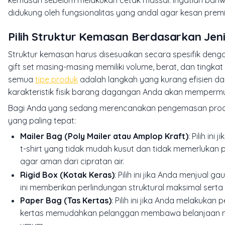
kemasan sebelum melakukan cetak massal. Ingatlah bah
didukung oleh fungsionalitas yang andal agar kesan premi
Pilih Struktur Kemasan Berdasarkan Jen
Struktur kemasan harus disesuaikan secara spesifik deng
gift set masing-masing memiliki volume, berat, dan tingk
semua
tipe produk
adalah langkah yang kurang efisien da
karakteristik fisik barang dagangan Anda akan mempermu
Bagi Anda yang sedang merencanakan pengemasan produk, g
yang paling tepat:
Mailer Bag (Poly Mailer atau Amplop Kraft)
: Pilih in
t-shirt yang tidak mudah kusut dan tidak memerlukan 
agar aman dari cipratan air.
Rigid Box (Kotak Keras)
: Pilih ini jika Anda menjual 
ini memberikan perlindungan struktural maksimal ser
Paper Bag (Tas Kertas)
: Pilih ini jika Anda melakukan
kertas memudahkan pelanggan membawa belanjaan m