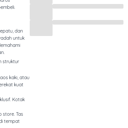
harus
embeli.
 sepatu, dan
 wadah untuk
. Memahami
an.
 struktur
kaos kaki, atau
erekat kuat
klusif. Kotak
p store. Tas
di tempat