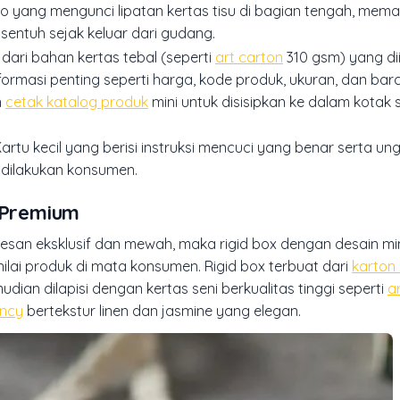
ogo yang mengunci lipatan kertas tisu di bagian tengah, mem
sentuh sejak keluar dari gudang.
 dari bahan kertas tebal (seperti
art carton
310 gsm) yang di
formasi penting seperti harga, kode produk, ukuran, dan bar
n
cetak katalog produk
mini untuk disisipkan ke dalam kotak
Kartu kecil yang berisi instruksi mencuci yang benar serta u
 dilakukan konsumen.
n Premium
an eksklusif dan mewah, maka rigid box dengan desain min
ilai produk di mata konsumen. Rigid box terbuat dari
karton
ian dilapisi dengan kertas seni berkualitas tinggi seperti
a
ancy
bertekstur linen dan jasmine yang elegan.