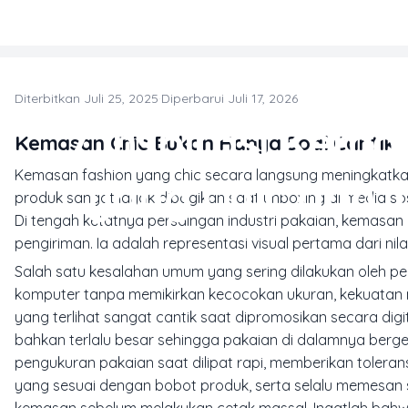
Skip to main content
Diterbitkan Juli 25, 2025
·
Diperbarui Juli 17, 2026
K
7 Inspirasi Kem
Kemasan Chic Bukan Hanya Soal Cantik
Kemasan fashion yang chic secara langsung meningkatka
yang Chic dan 
produk sangat layak dibagikan saat unboxing di media sos
Di tengah ketatnya persaingan industri pakaian, kemasan 
pengiriman. Ia adalah representasi visual pertama dari n
Salah satu kesalahan umum yang sering dilakukan oleh pemi
komputer tanpa memikirkan kecocokan ukuran, kekuatan m
yang terlihat sangat cantik saat dipromosikan secara dig
bahkan terlalu besar sehingga pakaian di dalamnya berges
pengukuran pakaian saat dilipat rapi, memberikan tolerans
yang sesuai dengan bobot produk, serta selalu memesan s