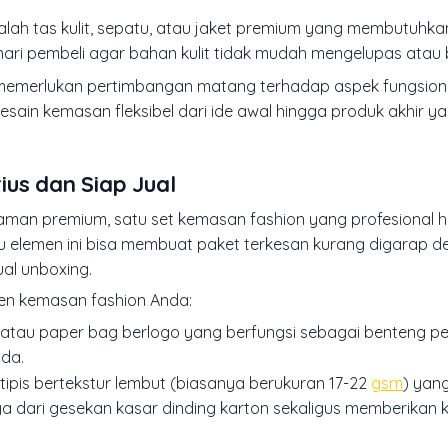
 adalah tas kulit, sepatu, atau jaket premium yang membutuhkan
ari pembeli agar bahan kulit tidak mudah mengelupas atau 
memerlukan pertimbangan matang terhadap aspek fungsiona
sain kemasan fleksibel dari ide awal hingga produk akhir ya
us dan Siap Jual
n premium, satu set kemasan fashion yang profesional ha
tu elemen ini bisa membuat paket terkesan kurang digarap d
al unboxing.
men kemasan fashion Anda:
 atau paper bag berlogo yang berfungsi sebagai benteng pe
da.
 tipis bertekstur lembut (biasanya berukuran 17-22
gsm
) yan
 dari gesekan kasar dinding karton sekaligus memberikan k