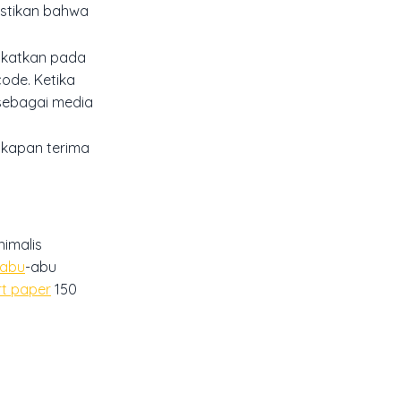
astikan bahwa
ikatkan pada
code. Ketika
 sebagai media
ngkapan terima
imalis
 abu
-abu
rt paper
150