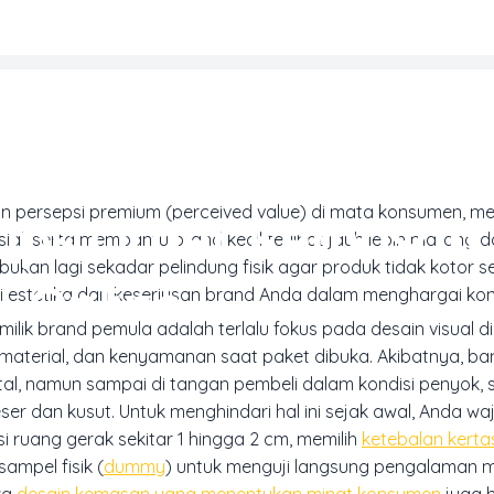
EMASAN & PACKAGING PRODUK
asan untuk Produk F
n persepsi premium (perceived value) di mata konsumen, 
Tips Order Kemasan 
ial, serta membantu brand kecil terlihat jauh lebih matang 
bukan lagi sekadar pelindung fisik agar produk tidak kotor 
Online
ilai estetika dan keseriusan brand Anda dalam menghargai k
lik brand pemula adalah terlalu fokus pada desain visual di
aterial, dan kenyamanan saat paket dibuka. Akibatnya, ba
ital, namun sampai di tangan pembeli dalam kondisi penyok, 
er dan kusut. Untuk menghindari hal ini sejak awal, Anda wa
i ruang gerak sekitar 1 hingga 2 cm, memilih
ketebalan kerta
ampel fisik (
dummy
) untuk menguji langsung pengalaman