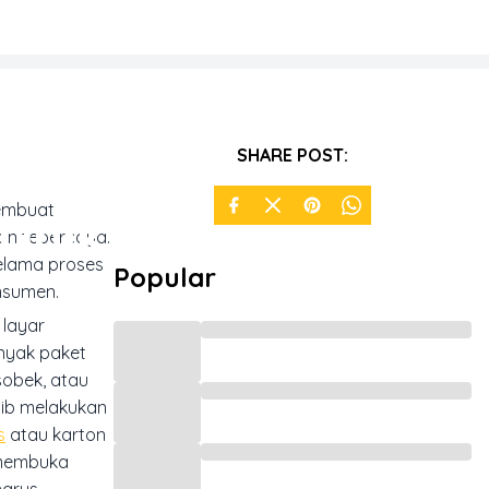
ashion
SHARE POST:
membuat
Unik
dan tepercaya.
selama proses
Popular
onsumen.
 layar
nyak paket
sobek, atau
jib melakukan
s
atau karton
 membuka