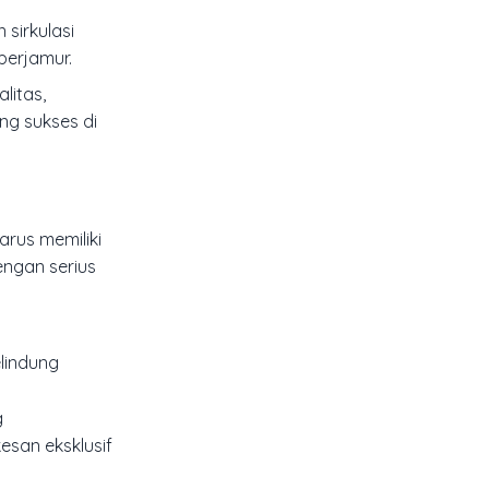
 sirkulasi
berjamur.
litas,
ng sukses di
rus memiliki
engan serius
lindung
g
esan eksklusif