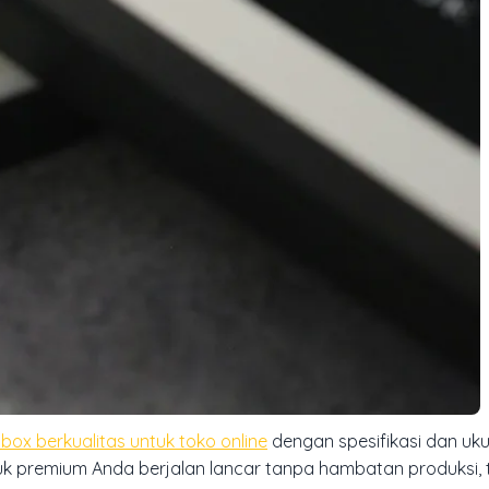
box berkualitas untuk toko online
dengan spesifikasi dan uk
uk premium Anda berjalan lancar tanpa hambatan produksi,