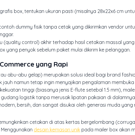
 grafis box, tentukan ukuran pasti (misalnya 28x22x6 cm untu
i contoh dummy fisik tanpa cetak yang dikirimkan vendor un
onggar.
tu (quality control) akhir terhadap hasil cetakan massal yan
x yang penyok sebelum paket mulai dikirim ke pelanggan.
-Commerce yang Rapi
au abu-abu gelap) merupakan solusi ideal bagi brand fashio
k jauh namun tetap ingin menyajikan pengalaman membuka
kekuatan tinggi (biasanya jenis E-flute setebal 1.5 mm), ma
gudang logistik tanpa merusak lipatan pakaian di dalamny
ern, bersih, dan sangat disukai oleh generasi muda yang
ni memungkinkan cetakan di atas kertas bergelombang (corru
. Menggunakan
desain kemasan unik
pada mailer box akan 