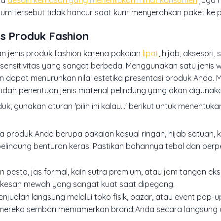
wa
desain kemasan yang menentukan minat konsumen
juga 
um tersebut tidak hancur saat kurir menyerahkan paket ke p
is Produk Fashion
an jenis produk fashion karena pakaian
lipat
, hijab, aksesori,
at sensitivitas yang sangat berbeda. Menggunakan satu jenis
n dapat menurunkan nilai estetika presentasi produk Anda
dah penentuan jenis material pelindung yang akan digunak
unakan aturan 'pilih ini kalau…' berikut untuk menentukan
i jika produk Anda berupa pakaian kasual ringan, hijab satuan, 
pelindung benturan keras. Pastikan bahannya tebal dan berp
gaun pesta, jas formal, kain sutra premium, atau jam tangan eks
ta kesan mewah yang sangat kuat saat dipegang.
 penjualan langsung melalui toko fisik, bazar, atau event pop-u
ereka sembari memamerkan brand Anda secara langsung 