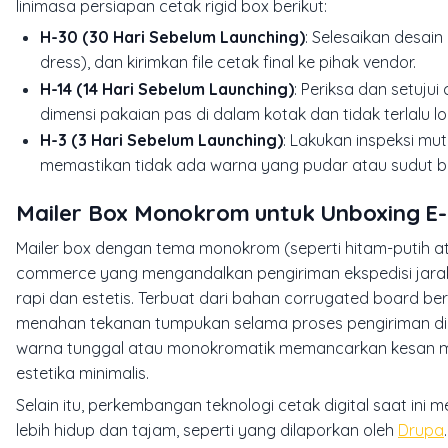
linimasa persiapan cetak rigid box berikut:
H-30 (30 Hari Sebelum Launching)
: Selesaikan desain
dress), dan kirimkan file cetak final ke pihak vendor.
H-14 (14 Hari Sebelum Launching)
: Periksa dan setuju
dimensi pakaian pas di dalam kotak dan tidak terlalu l
H-3 (3 Hari Sebelum Launching)
: Lakukan inspeksi mu
memastikan tidak ada warna yang pudar atau sudut bo
Mailer Box Monokrom untuk Unboxing E
Mailer box dengan tema monokrom (seperti hitam-putih at
commerce yang mengandalkan pengiriman ekspedisi jara
rapi dan estetis. Terbuat dari bahan corrugated board ber
menahan tekanan tumpukan selama proses pengiriman di 
warna tunggal atau monokromatik memancarkan kesan mod
estetika minimalis.
Selain itu, perkembangan teknologi cetak digital saat i
lebih hidup dan tajam, seperti yang dilaporkan oleh
Drupa