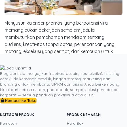
Menyusun kalender promosi yang berpotensi viral
memang bukan pekerjaan semalam jadi. Ia
membutuhkan pemahaman mendalam tentang
audiens, kreativitas tanpa batas, perencanaan yang
matang, eksekusi yang cermat, dan kemauan untuk
terus belajar dari data. Dengan menghindari delapan
kesalahan umum yang telah kita bahas, Anda sudah
selangkah lebih maju dalam menciptakan kampanye-
Blog Uprint.id menyajikan inspirasi desain, tips teknik & finishing
cetak, ide kemasan produk, hingga strategi marketing dan
kampanye promosi yang tidak hanya mencapai tujuan
branding untuk membantu UMKM dan bisnis Anda berkembang.
bisnis tetapi juga meninggalkan kesan mendalam di
Mulai dari cetak custom, photobook, sampai solusi percetakan
benak audiens. Ingatlah bahwa setiap promosi adalah
korporat — semua panduan praktisnya ada di sini.
kesempatan untuk bercerita dan membangun
Kembali ke Toko
hubungan. Jadi, buatlah setiap momen dalam kalender
promosi Anda berarti.
KATEGORI PRODUK
PRODUK KEMASAN
Kemasan
Hard Box