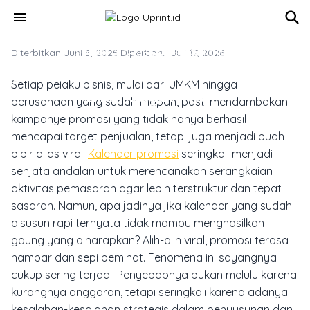
Skip to main content
menu
Diterbitkan Juni 5, 2025
SOLUSI CETAK BISNIS & KORPORAT
·
Diperbarui Juli 17, 2026
8 Kesalahan Kalender Promosi Yang
Setiap pelaku bisnis, mulai dari UMKM hingga
Bikin Gagal Viral
perusahaan yang sudah mapan, pasti mendambakan
kampanye promosi yang tidak hanya berhasil
mencapai target penjualan, tetapi juga menjadi buah
bibir alias viral.
Kalender promosi
seringkali menjadi
senjata andalan untuk merencanakan serangkaian
aktivitas pemasaran agar lebih terstruktur dan tepat
sasaran. Namun, apa jadinya jika kalender yang sudah
disusun rapi ternyata tidak mampu menghasilkan
gaung yang diharapkan? Alih-alih viral, promosi terasa
hambar dan sepi peminat. Fenomena ini sayangnya
cukup sering terjadi. Penyebabnya bukan melulu karena
kurangnya anggaran, tetapi seringkali karena adanya
kesalahan-kesalahan strategis dalam penyusunan dan