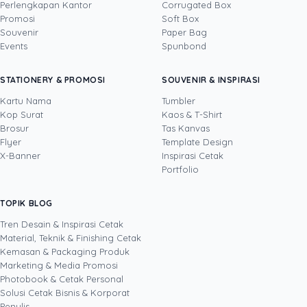
Perlengkapan Kantor
Corrugated Box
Promosi
Soft Box
DITULIS OLEH
Souvenir
Paper Bag
Events
Spunbond
Yustian Tenegar
· Cofounder
Yustian Tenegar adalah Founder & CEO
STATIONERY & PROMOSI
SOUVENIR & INSPIRASI
Uprint.id, pakar dengan pengalaman lebih dari
20 tahun yang menguasai tiga disiplin
Kartu Nama
Tumbler
sekaligus: produksi percetakan dan kemasan
Kop Surat
Kaos & T-Shirt
Lihat profil →
Lihat semua penulis
(offset, digital printing, quality control), digital
Brosur
Tas Kanvas
marketing, serta pemrograman dan AI. Ia
Flyer
Template Design
memahami bisnis cetak langsung dari lantai
X-Banner
Inspirasi Cetak
produksi sampai baris kode, dari menghitung
Portfolio
biaya per unit hingga membangun sendiri
sistem AI internal Uprint. Tulisannya membahas
TOPIK BLOG
SHARE POST:
keputusan cetak, dari kartu nama, brosur,
sampai kemasan produk, selalu dengan
Tren Desain & Inspirasi Cetak
kacamata data dan dampak bisnis nyata.
Material, Teknik & Finishing Cetak
Kemasan & Packaging Produk
Marketing & Media Promosi
Photobook & Cetak Personal
Popular
Solusi Cetak Bisnis & Korporat
Penulis