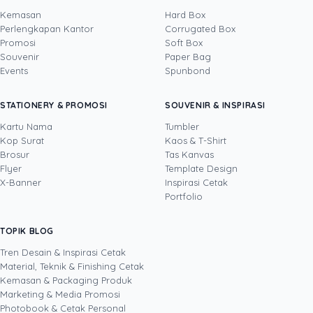
Kemasan
Hard Box
Perlengkapan Kantor
Corrugated Box
Promosi
Soft Box
DITULIS OLEH
Souvenir
Paper Bag
Events
Spunbond
Yustian Tenegar
· Cofounder
Yustian Tenegar adalah Founder & CEO
STATIONERY & PROMOSI
SOUVENIR & INSPIRASI
Uprint.id, pakar dengan pengalaman lebih dari
20 tahun yang menguasai tiga disiplin
Kartu Nama
Tumbler
sekaligus: produksi percetakan dan kemasan
Kop Surat
Kaos & T-Shirt
Lihat profil →
Lihat semua penulis
(offset, digital printing, quality control), digital
Brosur
Tas Kanvas
marketing, serta pemrograman dan AI. Ia
Flyer
Template Design
memahami bisnis cetak langsung dari lantai
X-Banner
Inspirasi Cetak
produksi sampai baris kode, dari menghitung
Portfolio
biaya per unit hingga membangun sendiri
sistem AI internal Uprint. Tulisannya membahas
TOPIK BLOG
SHARE POST:
keputusan cetak, dari kartu nama, brosur,
sampai kemasan produk, selalu dengan
Tren Desain & Inspirasi Cetak
kacamata data dan dampak bisnis nyata.
Material, Teknik & Finishing Cetak
Kemasan & Packaging Produk
Marketing & Media Promosi
Photobook & Cetak Personal