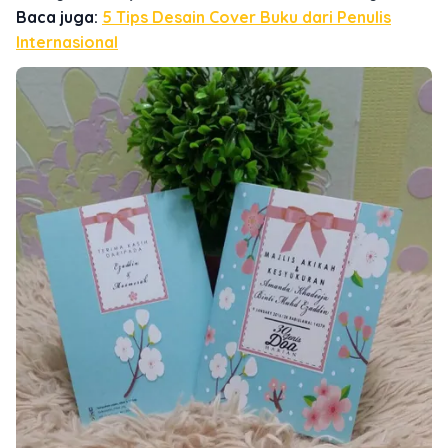
Baca juga:
5 Tips Desain Cover Buku dari Penulis
Internasional