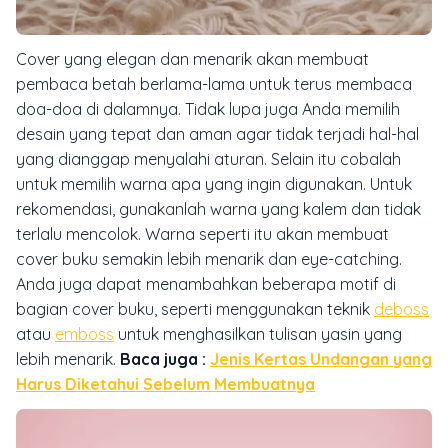
Cover yang elegan dan menarik akan membuat
pembaca betah berlama-lama untuk terus membaca
doa-doa di dalamnya. Tidak lupa juga Anda memilih
desain yang tepat dan aman agar tidak terjadi hal-hal
yang dianggap menyalahi aturan. Selain itu cobalah
untuk memilih warna apa yang ingin digunakan. Untuk
rekomendasi, gunakanlah warna yang kalem dan tidak
terlalu mencolok. Warna seperti itu akan membuat
cover buku semakin lebih menarik dan
eye-catching
.
Anda juga dapat menambahkan beberapa motif di
bagian cover buku, seperti menggunakan teknik
deboss
atau
emboss
untuk menghasilkan tulisan yasin yang
lebih menarik.
Baca juga :
Jenis Kertas Undangan yang
Harus Diketahui Sebelum Membuatnya