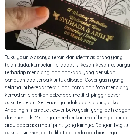
Buku yasin biasanya terdiri dari identitas orang yang
telah tiada, kemudian terdapat isi kesan-kesan keluarga
terhadap mendiang, dan doa-doa yang berisikan
panduan doa terbaik untuk dibaca. Cover yasin yang
selama ini beredar terdiri dari nama dan foto mendiang
kemudian diberikan beberapa motif di pinggir cover
buku tersebut. Sebenarnya tidak ada salahnya jika
Anda ingin membuat cover buku yasin yang lebih elegan
dan menarik. Misalnya, memberikan motif bunga-bunga
atau beberapa motif print yang lainnya. Dengan begitu,
buku yasin menjadi terlihat berbeda dari biasanya.